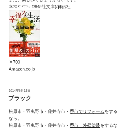
幸福な生活 (祥伝社文庫)/祥伝社
￥700
Amazon.co.jp
投
2014年6月13日
稿
ブラック
日:
松原市・羽曳野市・藤井寺市・
堺市でリフォーム
をする
なら。
松原市・羽曳野市・藤井寺市・
堺市 外壁塗装
をするな