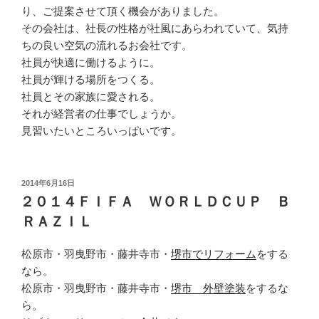
り、ご提案させて頂く機会がありました。
その会社は、社長の性格が社風にあらわれていて、気持
ちの良い空気の流れるお会社です。
社員が快適に働けるように。
社員が輝ける場所をつくる。
社員とその家族に愛される。
それが経営者の仕事でしょうか。
見習いたいところいっぱいです。
投
2014年6月16日
稿
２０１４ＦＩＦＡ ＷＯＲＬＤＣＵＰ Ｂ
日:
ＲＡＺＩＬ
松原市・羽曳野市・藤井寺市・
堺市でリフォーム
をする
なら。
松原市・羽曳野市・藤井寺市・
堺市 外壁塗装
をするな
ら。