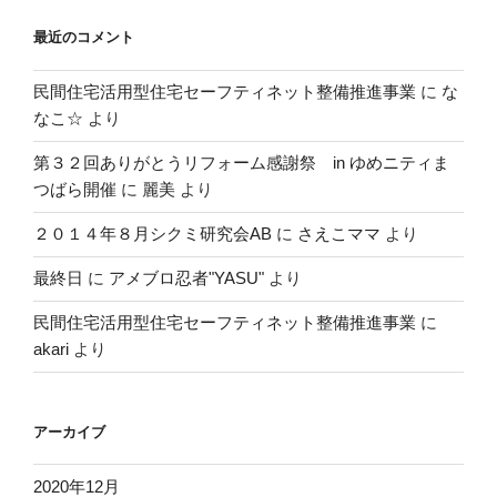
最近のコメント
民間住宅活用型住宅セーフティネット整備推進事業
に
な
なこ☆
より
第３２回ありがとうリフォーム感謝祭 in ゆめニティま
つばら開催
に
麗美
より
２０１４年８月シクミ研究会AB
に
さえこママ
より
最終日
に
アメブロ忍者"YASU"
より
民間住宅活用型住宅セーフティネット整備推進事業
に
akari
より
アーカイブ
2020年12月