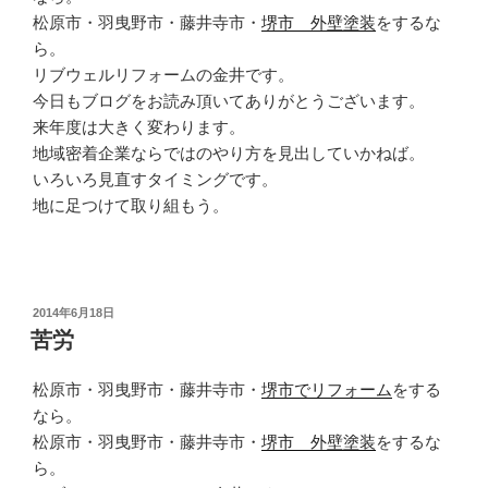
松原市・羽曳野市・藤井寺市・
堺市 外壁塗装
をするな
ら。
リブウェルリフォームの金井です。
今日もブログをお読み頂いてありがとうございます。
来年度は大きく変わります。
地域密着企業ならではのやり方を見出していかねば。
いろいろ見直すタイミングです。
地に足つけて取り組もう。
投
2014年6月18日
稿
苦労
日:
松原市・羽曳野市・藤井寺市・
堺市でリフォーム
をする
なら。
松原市・羽曳野市・藤井寺市・
堺市 外壁塗装
をするな
ら。