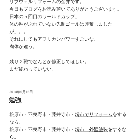
リブウェルリフォームの金井です。
今日もブログをお読み頂いてありがとうございます。
日本の５回目のワールドカップ。
体の軸がぶれていない先制ゴールは興奮しました
が。。。
それにしてもアフリカンパワーすごいな。
肉体が違う。
残り２戦でなんとか修正してほしい。
まだ終わっていない。
投
2014年6月15日
稿
勉強
日:
松原市・羽曳野市・藤井寺市・
堺市でリフォーム
をする
なら。
松原市・羽曳野市・藤井寺市・
堺市 外壁塗装
をするな
ら。