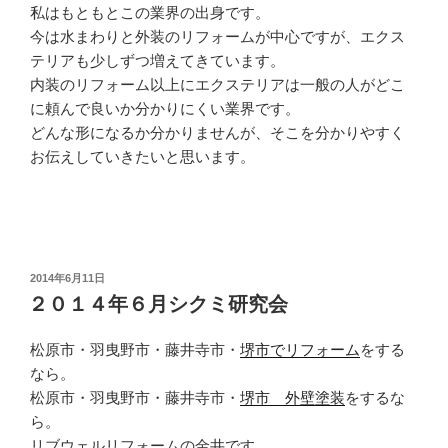
私はもともとこの業界の出身です。
今は水まわりと外装のリフォームが中心ですが、エクス
テリアも少しずつ増えてきています。
内装のリフォーム以上にエクステリアは一般の人がどこ
に頼んで良いか分かりにくい業界です。
どんな形になるか分かりませんが、そこを分かりやすく
お伝えしていきたいと思います。
投
2014年6月11日
稿
２０１４年６月シクミ研究会
日:
松原市・羽曳野市・藤井寺市・
堺市でリフォーム
をする
なら。
松原市・羽曳野市・藤井寺市・
堺市 外壁塗装
をするな
ら。
リブウェルリフォームの金井です。