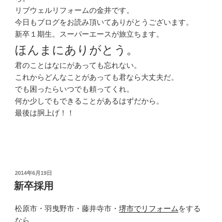
リブウェルリフォームの金井です。
今日もブログをお読み頂いてありがとうございます。
新卒１期生。スーパーエースが旅立ちます。
ほんまにありがとう。
君のことはなにがあっても忘れない。
これからどんなことがあっても君なら大丈夫だ。
でも困ったらいつでも頼ってくれ。
何か少しでもできることがあるはずだから。
最後は胴上げ！！
投
2014年6月19日
稿
新卒採用
日:
松原市・羽曳野市・藤井寺市・
堺市でリフォーム
をする
なら。