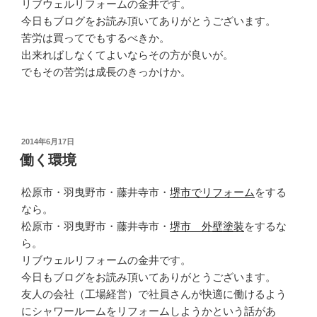
リブウェルリフォームの金井です。
今日もブログをお読み頂いてありがとうございます。
苦労は買ってでもするべきか。
出来ればしなくてよいならその方が良いが。
でもその苦労は成長のきっかけか。
投
2014年6月17日
稿
働く環境
日:
松原市・羽曳野市・藤井寺市・
堺市でリフォーム
をする
なら。
松原市・羽曳野市・藤井寺市・
堺市 外壁塗装
をするな
ら。
リブウェルリフォームの金井です。
今日もブログをお読み頂いてありがとうございます。
友人の会社（工場経営）で社員さんが快適に働けるよう
にシャワールームをリフォームしようかという話があ