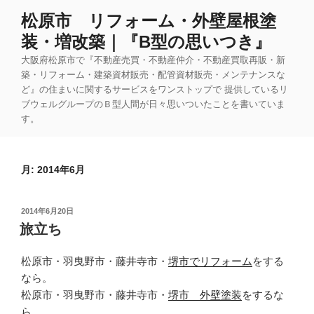
コ
松原市 リフォーム・外壁屋根塗
ン
装・増改築｜『B型の思いつき』
テ
ン
大阪府松原市で『不動産売買・不動産仲介・不動産買取再販・新
ツ
築・リフォーム・建築資材販売・配管資材販売・メンテナンスな
ど』の住まいに関するサービスをワンストップで 提供しているリ
へ
ブウェルグループのＢ型人間が日々思いついたことを書いていま
ス
す。
キ
ッ
プ
月:
2014年6月
投
2014年6月20日
稿
旅立ち
日:
松原市・羽曳野市・藤井寺市・
堺市でリフォーム
をする
なら。
松原市・羽曳野市・藤井寺市・
堺市 外壁塗装
をするな
ら。