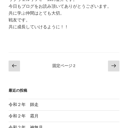
今日もブログをお読み頂いてありがとうございます。
共に学ぶ仲間はとても大切。
戦友です。
共に成長していけるように！！
投
前
次
固定ページ
2
の
の
稿
ペ
ペ
の
ー
ー
ペ
最近の投稿
ジ
ジ
ー
ジ
令和２年 師走
送
令和２年 霜月
り
令和２年 神無月