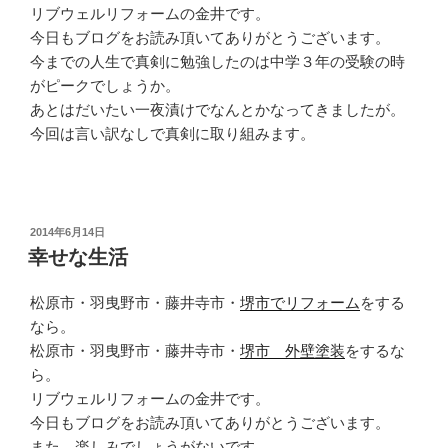
リブウェルリフォームの金井です。
今日もブログをお読み頂いてありがとうございます。
今までの人生で真剣に勉強したのは中学３年の受験の時
がピークでしょうか。
あとはだいたい一夜漬けでなんとかなってきましたが。
今回は言い訳なしで真剣に取り組みます。
投
2014年6月14日
稿
幸せな生活
日:
松原市・羽曳野市・藤井寺市・
堺市でリフォーム
をする
なら。
松原市・羽曳野市・藤井寺市・
堺市 外壁塗装
をするな
ら。
リブウェルリフォームの金井です。
今日もブログをお読み頂いてありがとうございます。
また、楽しみでしょうがないです。