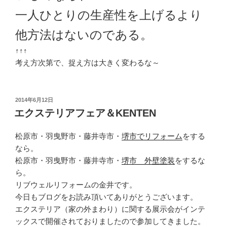
一人ひとりの生産性を上げるより
他方法はないのである。
↑↑↑
考え方次第で、捉え方は大きく変わるな～
投
2014年6月12日
稿
エクステリアフェア＆KENTEN
日:
松原市・羽曳野市・藤井寺市・
堺市でリフォーム
をする
なら。
松原市・羽曳野市・藤井寺市・
堺市 外壁塗装
をするな
ら。
リブウェルリフォームの金井です。
今日もブログをお読み頂いてありがとうございます。
エクステリア（家の外まわり）に関する展示会がインテ
ックスで開催されておりましたので参加してきました。