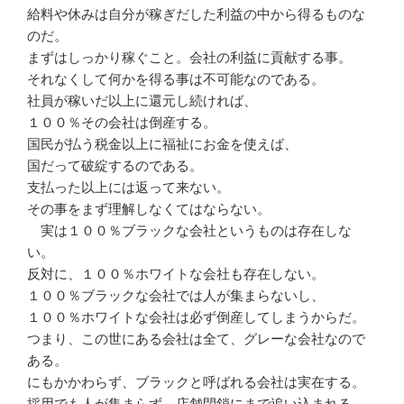
給料や休みは自分が稼ぎだした利益の中から得るものな
のだ。
まずはしっかり稼ぐこと。会社の利益に貢献する事。
それなくして何かを得る事は不可能なのである。
社員が稼いだ以上に還元し続ければ、
１００％その会社は倒産する。
国民が払う税金以上に福祉にお金を使えば、
国だって破綻するのである。
支払った以上には返って来ない。
その事をまず理解しなくてはならない。
実は１００％ブラックな会社というものは存在しな
い。
反対に、１００％ホワイトな会社も存在しない。
１００％ブラックな会社では人が集まらないし、
１００％ホワイトな会社は必ず倒産してしまうからだ。
つまり、この世にある会社は全て、グレーな会社なので
ある。
にもかかわらず、ブラックと呼ばれる会社は実在する。
採用でも人が集まらず、店舗閉鎖にまで追い込まれる。