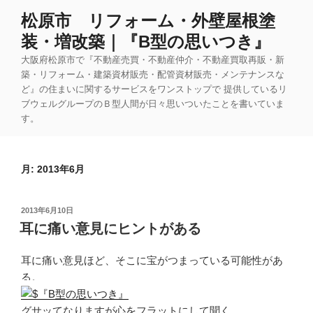
コ
松原市 リフォーム・外壁屋根塗
ン
装・増改築｜『B型の思いつき』
テ
ン
大阪府松原市で『不動産売買・不動産仲介・不動産買取再販・新
ツ
築・リフォーム・建築資材販売・配管資材販売・メンテナンスな
ど』の住まいに関するサービスをワンストップで 提供しているリ
へ
ブウェルグループのＢ型人間が日々思いついたことを書いていま
ス
す。
キ
ッ
プ
月:
2013年6月
投
2013年6月10日
稿
耳に痛い意見にヒントがある
日:
耳に痛い意見ほど、そこに宝がつまっている可能性があ
る。
グサッてなりますが心をフラットにして聞く。