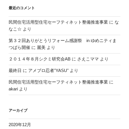
最近のコメント
民間住宅活用型住宅セーフティネット整備推進事業
に
な
なこ☆
より
第３２回ありがとうリフォーム感謝祭 in ゆめニティま
つばら開催
に
麗美
より
２０１４年８月シクミ研究会AB
に
さえこママ
より
最終日
に
アメブロ忍者"YASU"
より
民間住宅活用型住宅セーフティネット整備推進事業
に
akari
より
アーカイブ
2020年12月