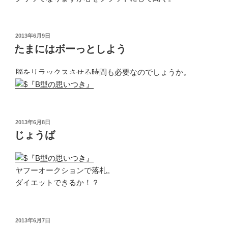
投
2013年6月9日
稿
たまにはボーっとしよう
日:
脳をリラックスさせる時間も必要なのでしょうか。
投
2013年6月8日
稿
じょうば
日:
ヤフーオークションで落札。
ダイエットできるか！？
投
2013年6月7日