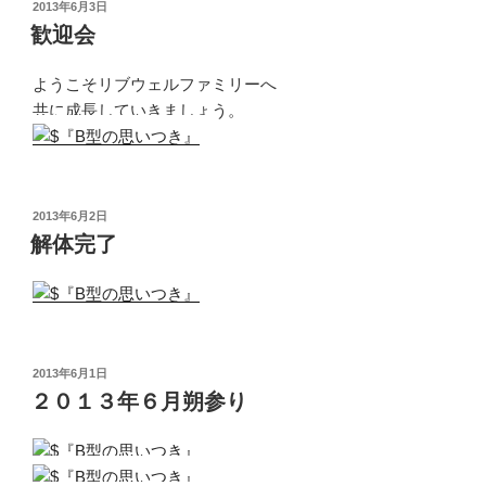
投
2013年6月3日
稿
歓迎会
日:
ようこそリブウェルファミリーへ
共に成長していきましょう。
投
2013年6月2日
稿
解体完了
日:
投
2013年6月1日
稿
２０１３年６月朔参り
日: