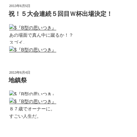
投
2013年6月5日
稿
祝！５大会連続５回目Ｗ杯出場決定！
日:
あの場面で真ん中に蹴るか！？
スゴイ。
投
2013年6月4日
稿
地鎮祭
日:
８７歳でオーナーに。
すごい人生だ。