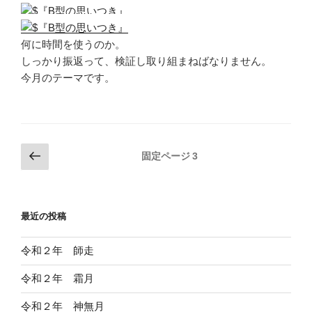
何に時間を使うのか。
しっかり振返って、検証し取り組まねばなりません。
今月のテーマです。
投
前
固定ページ
3
の
稿
ペ
の
ー
ペ
最近の投稿
ジ
ー
ジ
令和２年 師走
送
令和２年 霜月
り
令和２年 神無月