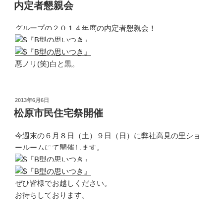
稿
内定者懇親会
日:
グループの２０１４年度の内定者懇親会！
悪ノリ(笑)白と黒。
投
2013年6月6日
稿
松原市民住宅祭開催
日:
今週末の６月８日（土）９日（日）に弊社高見の里ショ
ールームにて開催します。
ぜひ皆様でお越しください。
お待ちしております。