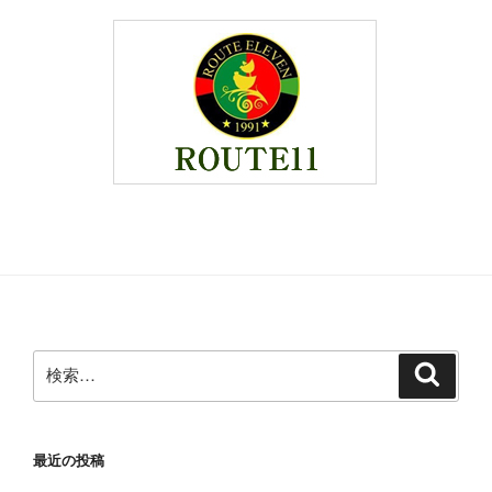
検
検
索
索:
最近の投稿