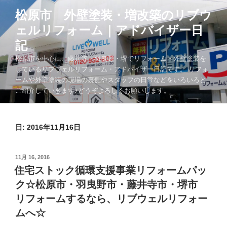
コ
松原市 外壁塗装・増改築のリブウ
ン
ェルリフォーム｜アドバイザー日
テ
ン
記
ツ
松原市を中心に、藤井寺・羽曳野・堺でリフォーム・外壁塗装を
へ
しているリブウェルリフォーム・アドバイザー日記です。 リフォ
ス
ームや外壁塗装の現場の裏側やスタッフの日常などをいろいろと
キ
ご紹介していきます♪どうぞよろしくお願いします。
ッ
プ
日:
2016年11月16日
投
11月 16, 2016
稿
住宅ストック循環支援事業リフォームパッ
日:
ク☆松原市・羽曳野市・藤井寺市・堺市
リフォームするなら、リブウェルリフォー
ムへ☆