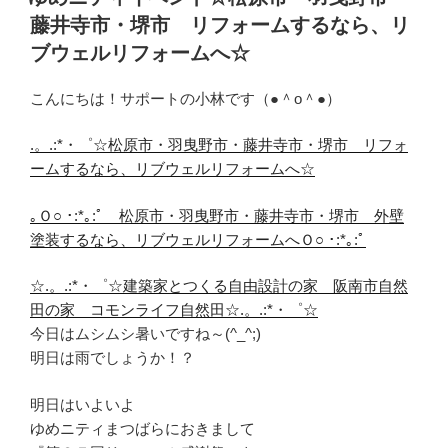
日:
藤井寺市・堺市 リフォームするなら、リ
ブウェルリフォームへ☆
こんにちは！サポートの小林です（●＾o＾●）
.。.:*・゜☆松原市・羽曳野市・藤井寺市・堺市 リフォ
ームするなら、リブウェルリフォームへ☆
｡Ｏ○ ･:*｡:ﾟ 松原市・羽曳野市・藤井寺市・堺市 外壁
塗装するなら、リブウェルリフォームへＯ○ ･:*｡:ﾟ
☆.。.:*・゜☆建築家とつくる自由設計の家 阪南市自然
田の家 コモンライフ自然田☆.。.:*・゜☆
今日はムシムシ暑いですね～(^_^;)
明日は雨でしょうか！？
明日はいよいよ
ゆめニティまつばらにおきまして