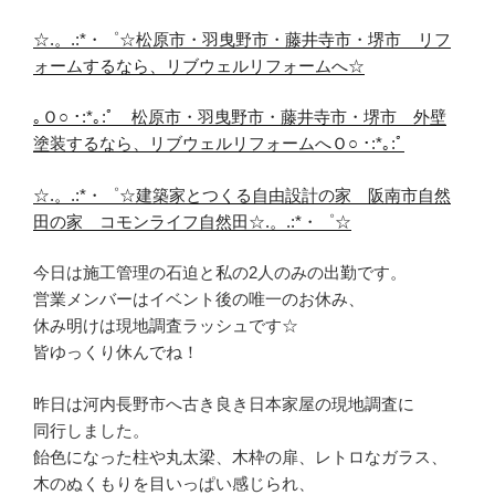
☆.。.:*・゜☆松原市・羽曳野市・藤井寺市・堺市 リフ
ォームするなら、リブウェルリフォームへ☆
｡Ｏ○ ･:*｡:ﾟ 松原市・羽曳野市・藤井寺市・堺市 外壁
塗装するなら、リブウェルリフォームへＯ○ ･:*｡:ﾟ
☆.。.:*・゜☆建築家とつくる自由設計の家 阪南市自然
田の家 コモンライフ自然田☆.。.:*・゜☆
今日は施工管理の石迫と私の2人のみの出勤です。
営業メンバーはイベント後の唯一のお休み、
休み明けは現地調査ラッシュです☆
皆ゆっくり休んでね！
昨日は河内長野市へ古き良き日本家屋の現地調査に
同行しました。
飴色になった柱や丸太梁、木枠の扉、レトロなガラス、
木のぬくもりを目いっぱい感じられ、