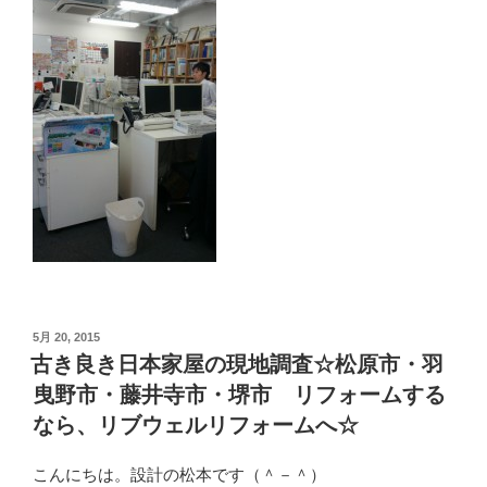
投
5月 20, 2015
稿
古き良き日本家屋の現地調査☆松原市・羽
日:
曳野市・藤井寺市・堺市 リフォームする
なら、リブウェルリフォームへ☆
こんにちは。設計の松本です（＾－＾）