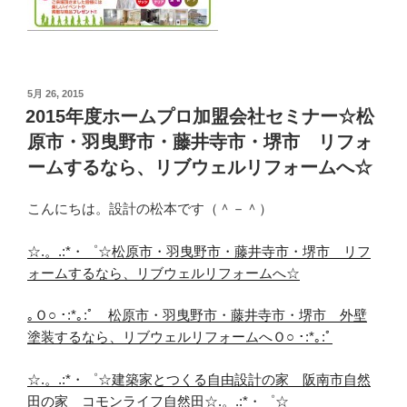
投
5月 26, 2015
稿
2015年度ホームプロ加盟会社セミナー☆松
日:
原市・羽曳野市・藤井寺市・堺市 リフォ
ームするなら、リブウェルリフォームへ☆
こんにちは。設計の松本です（＾－＾）
☆.。.:*・゜☆松原市・羽曳野市・藤井寺市・堺市 リフ
ォームするなら、リブウェルリフォームへ☆
｡Ｏ○ ･:*｡:ﾟ 松原市・羽曳野市・藤井寺市・堺市 外壁
塗装するなら、リブウェルリフォームへＯ○ ･:*｡:ﾟ
☆.。.:*・゜☆建築家とつくる自由設計の家 阪南市自然
田の家 コモンライフ自然田☆.。.:*・゜☆