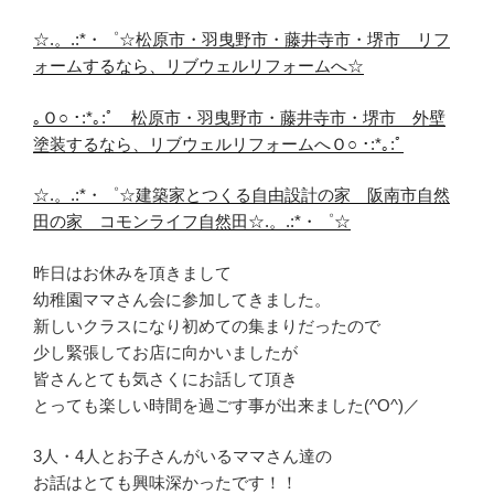
☆.。.:*・゜☆松原市・羽曳野市・藤井寺市・堺市 リフ
ォームするなら、リブウェルリフォームへ☆
｡Ｏ○ ･:*｡:ﾟ 松原市・羽曳野市・藤井寺市・堺市 外壁
塗装するなら、リブウェルリフォームへＯ○ ･:*｡:ﾟ
☆.。.:*・゜☆建築家とつくる自由設計の家 阪南市自然
田の家 コモンライフ自然田☆.。.:*・゜☆
昨日はお休みを頂きまして
幼稚園ママさん会に参加してきました。
新しいクラスになり初めての集まりだったので
少し緊張してお店に向かいましたが
皆さんとても気さくにお話して頂き
とっても楽しい時間を過ごす事が出来ました(^O^)／
3人・4人とお子さんがいるママさん達の
お話はとても興味深かったです！！