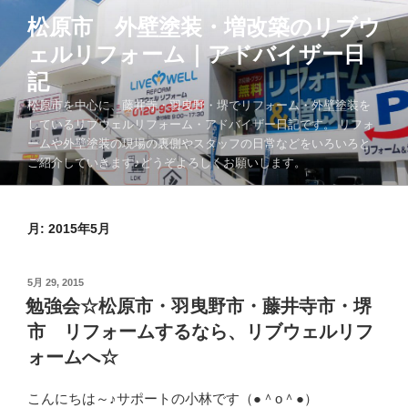
コ
松原市 外壁塗装・増改築のリブウ
ン
ェルリフォーム｜アドバイザー日
テ
ン
記
ツ
松原市を中心に、藤井寺・羽曳野・堺でリフォーム・外壁塗装を
へ
しているリブウェルリフォーム・アドバイザー日記です。 リフォ
ス
ームや外壁塗装の現場の裏側やスタッフの日常などをいろいろと
キ
ご紹介していきます♪どうぞよろしくお願いします。
ッ
プ
月:
2015年5月
投
5月 29, 2015
稿
勉強会☆松原市・羽曳野市・藤井寺市・堺
日:
市 リフォームするなら、リブウェルリフ
ォームへ☆
こんにちは～♪サポートの小林です（●＾o＾●）