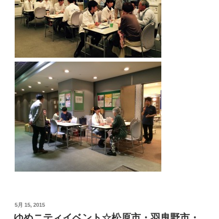
投
5月 15, 2015
稿
ゆめニティイベント☆松原市・羽曳野市・