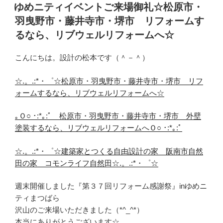
稿
ゆめニティイベントご来場御礼☆松原市・
日:
羽曳野市・藤井寺市・堺市 リフォームす
るなら、リブウェルリフォームへ☆
こんにちは。設計の松本です（＾－＾）
☆.。.:*・゜☆松原市・羽曳野市・藤井寺市・堺市 リフ
ォームするなら、リブウェルリフォームへ☆
｡Ｏ○ ･:*｡:ﾟ 松原市・羽曳野市・藤井寺市・堺市 外壁
塗装するなら、リブウェルリフォームへＯ○ ･:*｡:ﾟ
☆.。.:*・゜☆建築家とつくる自由設計の家 阪南市自然
田の家 コモンライフ自然田☆.。.:*・゜☆
週末開催しました『第３７回リフォーム感謝祭』inゆめニ
ティまつばら
沢山のご来場いただきました（*^_^*）
本当にありがとうございます☆