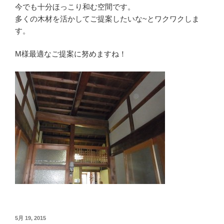
今でも十分ほっこり和む空間です。
多くの木材を活かしてご提案したいな~とワクワクしま
す。
M様最適なご提案に努めますね！
投
5月 19, 2015