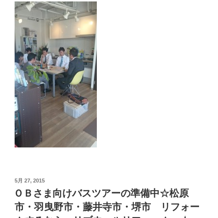
投
5月 27, 2015
稿
ＯＢさま向けバスツアーの準備中☆松原
日:
市・羽曳野市・藤井寺市・堺市 リフォー