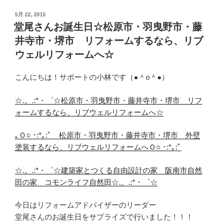
投
5月 22, 2015
稿
堂尾さんお誕生日☆松原市・羽曳野市・藤
日:
井寺市・堺市 リフォームするなら、リブ
ウェルリフォームへ☆
こんにちは！サポートの小林です（●＾o＾●）
☆.。.:*・゜☆松原市・羽曳野市・藤井寺市・堺市 リフ
ォームするなら、リブウェルリフォームへ☆
｡Ｏ○ ･:*｡:ﾟ 松原市・羽曳野市・藤井寺市・堺市 外壁
塗装するなら、リブウェルリフォームへＯ○ ･:*｡:ﾟ
☆.。.:*・゜☆建築家とつくる自由設計の家 阪南市自然
田の家 コモンライフ自然田☆.。.:*・゜☆
今日はリフォームアドバイザーのリーダー
堂尾さんのお誕生日をサプライズで行いました！！！