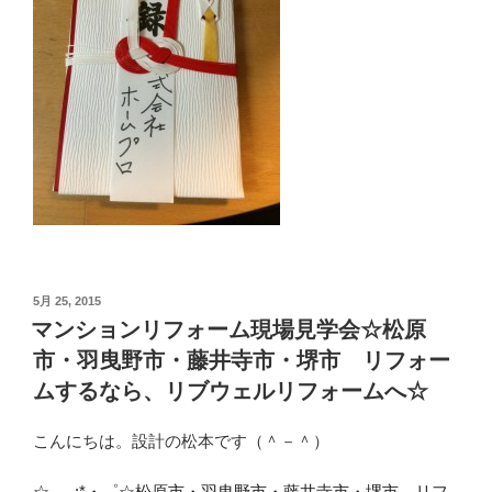
投
5月 25, 2015
稿
マンションリフォーム現場見学会☆松原
日:
市・羽曳野市・藤井寺市・堺市 リフォー
ムするなら、リブウェルリフォームへ☆
こんにちは。設計の松本です（＾－＾）
☆.。.:*・゜☆松原市・羽曳野市・藤井寺市・堺市 リフ