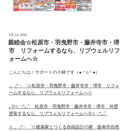
投
5月 14, 2015
稿
親睦会☆松原市・羽曳野市・藤井寺市・堺
日:
市 リフォームするなら、リブウェルリフ
ォームへ☆
こんにちは！サポートの小林です（●＾o＾●）
.。.:*・゜☆松原市・羽曳野市・藤井寺市・堺市 リフォ
ームするなら、リブウェルリフォームへ☆
｡Ｏ○ ･:*｡:ﾟ 松原市・羽曳野市・藤井寺市・堺市 外壁
塗装するなら、リブウェルリフォームへＯ○ ･:*｡:ﾟ
☆.。.:*・゜☆建築家とつくる自由設計の家 阪南市自然