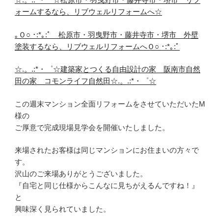
ォームするなら、リブウェルリフォームへ☆
｡Ｏ○ ･:*｡:ﾟ 松原市・羽曳野市・藤井寺市・堺市 外壁
塗装するなら、リブウェルリフォームへＯ○ ･:*｡:ﾟ
☆.。.:*・゜☆建築家とつくる自由設計の家 阪南市自然
田の家 コモンライフ自然田☆.。.:*・゜☆
この週末マンション全面リフォームをさせていただいたM
様の
ご厚意で完成現場見学会を開催いたしました。
来場されたお客様は同じマンションにお住まいの方々で
す。
沢山のご来場ありがとうございました。
『自宅と同じ仕様からこんなに見ちがえるんですね！』
と
興味深く見られていました。