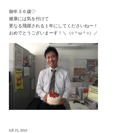
御年３６歳♡
健康には気を付けて
更なる飛躍される１年にしてくださいねー！
おめでとうございまーす！＼（○＾ω＾○）／
投
5月 21, 2015