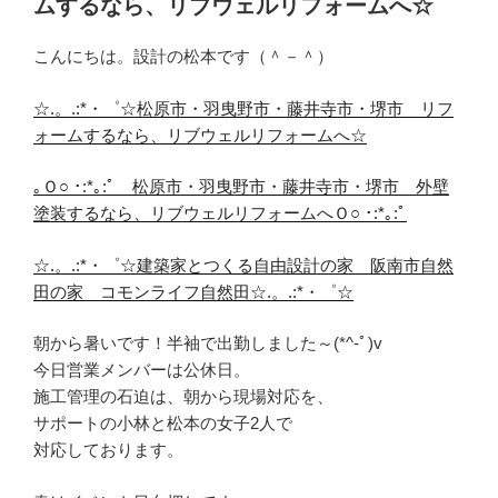
ムするなら、リブウェルリフォームへ☆
こんにちは。設計の松本です（＾－＾）
☆.。.:*・゜☆松原市・羽曳野市・藤井寺市・堺市 リフ
ォームするなら、リブウェルリフォームへ☆
｡Ｏ○ ･:*｡:ﾟ 松原市・羽曳野市・藤井寺市・堺市 外壁
塗装するなら、リブウェルリフォームへＯ○ ･:*｡:ﾟ
☆.。.:*・゜☆建築家とつくる自由設計の家 阪南市自然
田の家 コモンライフ自然田☆.。.:*・゜☆
朝から暑いです！半袖で出勤しました～(*^-ﾟ)v
今日営業メンバーは公休日。
施工管理の石迫は、朝から現場対応を、
サポートの小林と松本の女子2人で
対応しております。