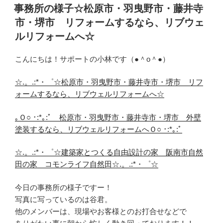
稿
事務所の様子☆松原市・羽曳野市・藤井寺
日:
市・堺市 リフォームするなら、リブウェ
ルリフォームへ☆
こんにちは！サポートの小林です（●＾o＾●）
☆.。.:*・゜☆松原市・羽曳野市・藤井寺市・堺市 リフ
ォームするなら、リブウェルリフォームへ☆
｡Ｏ○ ･:*｡:ﾟ 松原市・羽曳野市・藤井寺市・堺市 外壁
塗装するなら、リブウェルリフォームへＯ○ ･:*｡:ﾟ
☆.。.:*・゜☆建築家とつくる自由設計の家 阪南市自然
田の家 コモンライフ自然田☆.。.:*・゜☆
今日の事務所の様子ですー！
写真に写っているのは谷君。
他のメンバーは、現場やお客様とのお打合せなどで