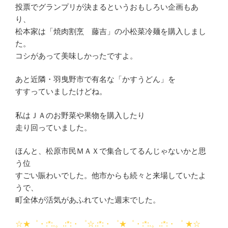
投票でグランプリが決まるというおもしろい企画もあ
り、
松本家は「焼肉割烹 藤吉」の小松菜冷麺を購入しまし
た。
コシがあって美味しかったですよ。
あと近隣・羽曳野市で有名な「かすうどん」を
すすっていましたけどね。
私はＪＡのお野菜や果物を購入したり
走り回っていました。
ほんと、松原市民ＭＡＸで集合してるんじゃないかと思
う位
すごい賑わいでした。他市からも続々と来場していたよ
うで、
町全体が活気があふれていた週末でした。
☆★゜・:*:.。.:*:・゜☆.:*:・゜★゜・:*:.。.:*:・゜ ★☆