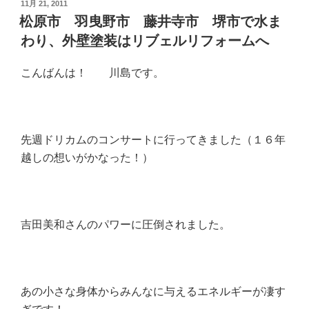
投
11月 21, 2011
稿
松原市 羽曳野市 藤井寺市 堺市で水ま
日:
わり、外壁塗装はリブェルリフォームへ
こんばんは！ 川島です。
先週ドリカムのコンサートに行ってきました（１６年
越しの想いがかなった！）
吉田美和さんのパワーに圧倒されました。
あの小さな身体からみんなに与えるエネルギーが凄す