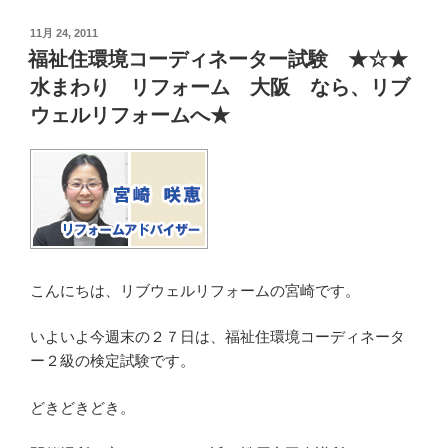
投
11月 24, 2011
稿
福祉住環境コーディネーター試験 ★☆★
日:
水まわり リフォーム 大阪 なら、リブ
ウェルリフォームへ★
こんにちは、リブウェルリフォームの宮崎です。
いよいよ今週末の２７日は、福祉住環境コーディネータ
ー２級の検定試験です。
どきどきどき。