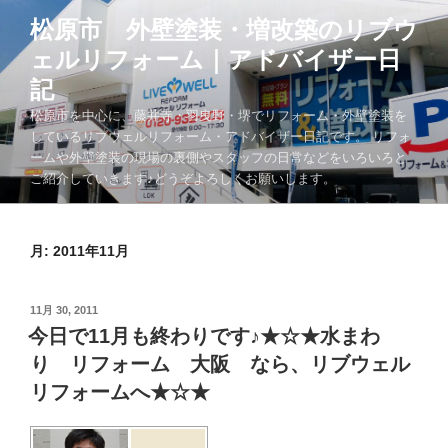
コ
松原市 外壁塗装・増改築のリブウ
ン
ェルリフォーム｜アドバイザー日
テ
ン
記
ツ
松原市を中心に、藤井寺・羽曳野・堺でリフォーム・外壁塗装を
へ
しているリブウェルリフォーム・アドバイザー日記です。 リフォ
ス
ームや外壁塗装の現場の裏側やスタッフの日常などをいろいろと
キ
ご紹介していきます♪どうぞよろしくお願いします。
ッ
プ
月:
2011年11月
投
11月 30, 2011
稿
今日で11月も終わりです♪★☆★水まわ
日:
り リフォーム 大阪 なら、リブウェル
リフォームへ★☆★