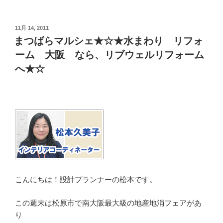
投
11月 14, 2011
稿
まつばらマルシェ★☆★水まわり リフォ
日:
ーム 大阪 なら、リブウェルリフォーム
へ★☆
こんにちは！設計プランナーの松本です。
この週末は松原市で南大阪最大級の地産地消フェアがあ
り