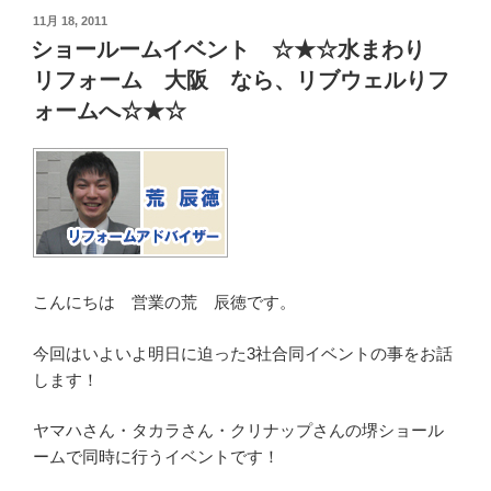
投
11月 18, 2011
稿
ショールームイベント ☆★☆水まわり
日:
リフォーム 大阪 なら、リブウェルりフ
ォームへ☆★☆
こんにちは 営業の荒 辰徳です。
今回はいよいよ明日に迫った3社合同イベントの事をお話
します！
ヤマハさん・タカラさん・クリナップさんの堺ショール
ームで同時に行うイベントです！