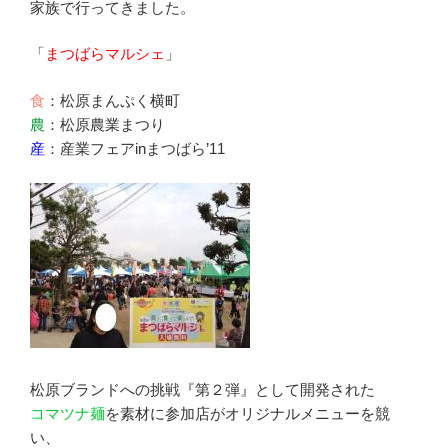
家族で行ってきました。
「
まつばらマルシェ
」
食
：松原まんぷく横町
農
：松原農業まつり
産
：産業フェアinまつばら’11
松原ブランドへの挑戦『第２弾』として開発された
コマツナ麺
を素材に参加店がオリジナルメニューを競
い、