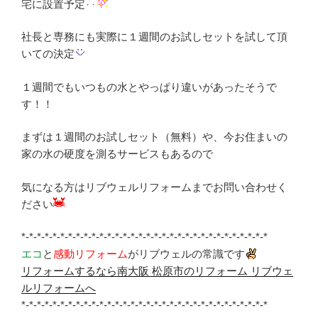
宅に設置予定
社長と専務にも実際に１週間のお試しセットを試して頂
いての決定
１週間でもいつもの水とやっぱり違いがあったそうで
す！！
まずは１週間のお試しセット（無料）や、今お住まいの
家の水の硬度を測るサービスもあるので
気になる方はリブウェルリフォームまでお問い合わせく
ださい
*-*-*-*-*-*-*-*-*-*-*-*-*-*-*-*-*-*-*-*-*-*-*-*-*-*-*-*-*-*-*-*
エコ
と
感動リフォーム
がリブウェルの常識です
リフォームするなら南大阪 松原市のリフォーム リブウェ
ルリフォームへ
*-*-*-*-*-*-*-*-*-*-*-*-*-*-*-*-*-*-*-*-*-*-*-*-*-*-*-*-*-*-*-*