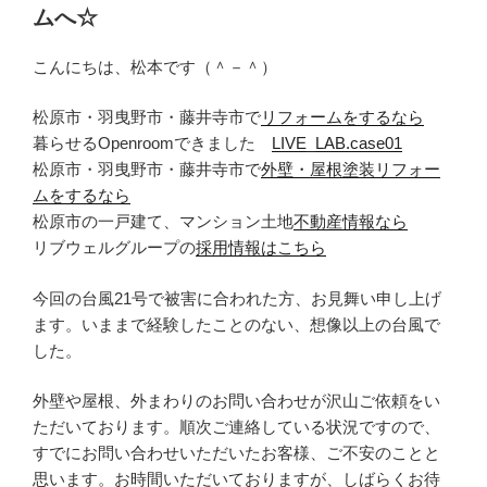
ムへ☆
こんにちは、松本です（＾－＾）
松原市・羽曳野市・藤井寺市で
リフォームをするなら
暮らせるOpenroomできました
LIVE_LAB.case01
松原市・羽曳野市・藤井寺市で
外壁・屋根塗装リフォー
ムをするなら
松原市の一戸建て、マンション土地
不動産情報なら
リブウェルグループの
採用情報はこちら
今回の台風21号で被害に合われた方、お見舞い申し上げ
ます。いままで経験したことのない、想像以上の台風で
した。
外壁や屋根、外まわりのお問い合わせが沢山ご依頼をい
ただいております。順次ご連絡している状況ですので、
すでにお問い合わせいただいたお客様、ご不安のことと
思います。お時間いただいておりますが、しばらくお待