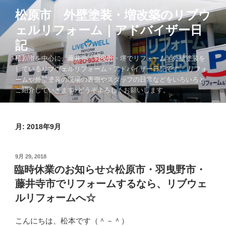
コ
松原市 外壁塗装・増改築のリブウ
ン
ェルリフォーム｜アドバイザー日
テ
ン
記
ツ
松原市を中心に、藤井寺・羽曳野・堺でリフォーム・外壁塗装を
へ
しているリブウェルリフォーム・アドバイザー日記です。 リフォ
ス
ームや外壁塗装の現場の裏側やスタッフの日常などをいろいろと
キ
ご紹介していきます♪どうぞよろしくお願いします。
ッ
プ
月:
2018年9月
投
9月 29, 2018
稿
臨時休業のお知らせ☆松原市・羽曳野市・
日:
藤井寺市でリフォームするなら、リブウェ
ルリフォームへ☆
こんにちは、松本です（＾－＾）