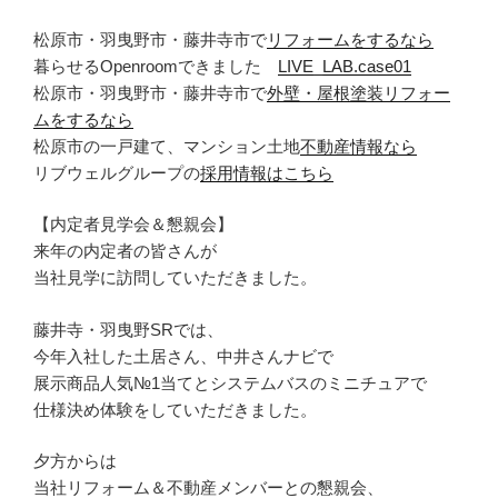
松原市・羽曳野市・藤井寺市で
リフォームをするなら
暮らせるOpenroomできました
LIVE_LAB.case01
松原市・羽曳野市・藤井寺市で
外壁・屋根塗装リフォー
ムをするなら
松原市の一戸建て、マンション土地
不動産情報なら
リブウェルグループの
採用情報はこちら
【内定者見学会＆懇親会】
来年の内定者の皆さんが
当社見学に訪問していただきました。
藤井寺・羽曳野SRでは、
今年入社した土居さん、中井さんナビで
展示商品人気№1当てとシステムバスのミニチュアで
仕様決め体験をしていただきました。
夕方からは
当社リフォーム＆不動産メンバーとの懇親会、