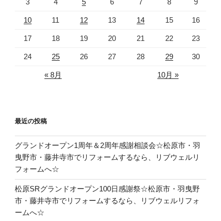
3
4
5
6
7
8
9
10
11
12
13
14
15
16
17
18
19
20
21
22
23
24
25
26
27
28
29
30
« 8月
10月 »
最近の投稿
グランドオープン1周年＆2周年感謝相談会☆松原市・羽
曳野市・藤井寺市でリフォームするなら、リブウェルリ
フォームへ☆
松原SRグランドオープン100日感謝祭☆松原市・羽曳野
市・藤井寺市でリフォームするなら、リブウェルリフォ
ームへ☆