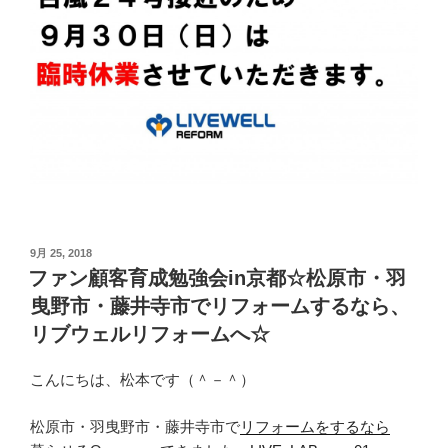
投
9月 25, 2018
稿
ファン顧客育成勉強会in京都☆松原市・羽
日:
曳野市・藤井寺市でリフォームするなら、
リブウェルリフォームへ☆
こんにちは、松本です（＾－＾）
松原市・羽曳野市・藤井寺市で
リフォームをするなら