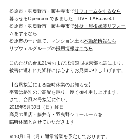
松原市・羽曳野市・藤井寺市で
リフォームをするなら
暮らせるOpenroomできました
LIVE_LAB.case01
松原市・羽曳野市・藤井寺市で
外壁・屋根塗装リフォー
ムをするなら
松原市の一戸建て、マンション土地
不動産情報なら
リブウェルグループの
採用情報はこちら
このたびの台風21号および北海道胆振東部地震により、
被害に遭われた皆様には心よりお見舞い申し上げます。
【台風接近による臨時休業のお知らせ】
平素は格別のご高配を賜り、厚く御礼申し上げます。
さて、台風24号接近に伴い、
2018年9月30日（日）終日
高見の里店・藤井寺・羽曳野ショールームを
臨時休業とさせていただきます。
※10月1日（月）通常営業を予定しております。