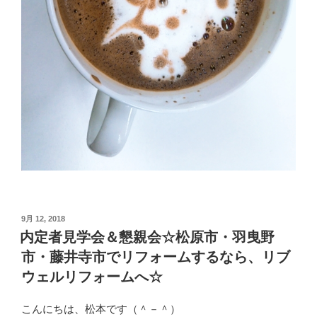
投
9月 12, 2018
稿
内定者見学会＆懇親会☆松原市・羽曳野
日:
市・藤井寺市でリフォームするなら、リブ
ウェルリフォームへ☆
こんにちは、松本です（＾－＾）