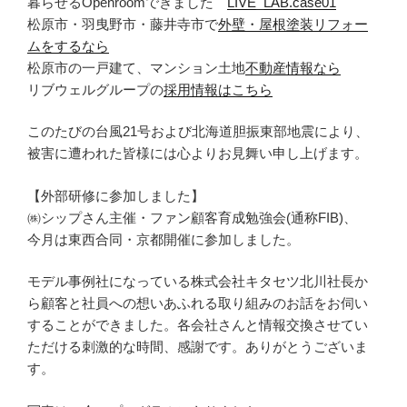
暮らせるOpenroomできました
LIVE_LAB.case01
松原市・羽曳野市・藤井寺市で
外壁・屋根塗装リフォー
ムをするなら
松原市の一戸建て、マンション土地
不動産情報なら
リブウェルグループの
採用情報はこちら
このたびの台風21号および北海道胆振東部地震により、
被害に遭われた皆様には心よりお見舞い申し上げます。
【外部研修に参加しました】
㈱シップさん主催・ファン顧客育成勉強会(通称FIB)、
今月は東西合同・京都開催に参加しました。
モデル事例社になっている株式会社キタセツ北川社長か
ら顧客と社員への想いあふれる取り組みのお話をお伺い
することができました。各会社さんと情報交換させてい
ただける刺激的な時間、感謝です。ありがとうございま
す。