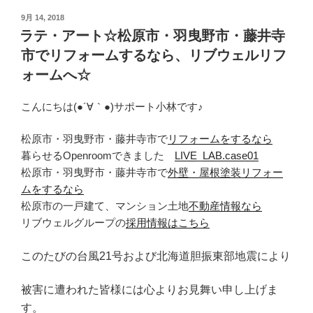
投
9月 14, 2018
稿
ラテ・アート☆松原市・羽曳野市・藤井寺
日:
市でリフォームするなら、リブウェルリフ
ォームへ☆
こんにちは(●´∀｀●)サポート小林です♪
松原市・羽曳野市・藤井寺市で
リフォームをするなら
暮らせるOpenroomできました
LIVE_LAB.case01
松原市・羽曳野市・藤井寺市で
外壁・屋根塗装リフォー
ムをするなら
松原市の一戸建て、マンション土地
不動産情報なら
リブウェルグループの
採用情報はこちら
このたびの台風21号および北海道胆振東部地震により
被害に遭われた皆様には心よりお見舞い申し上げま
す。