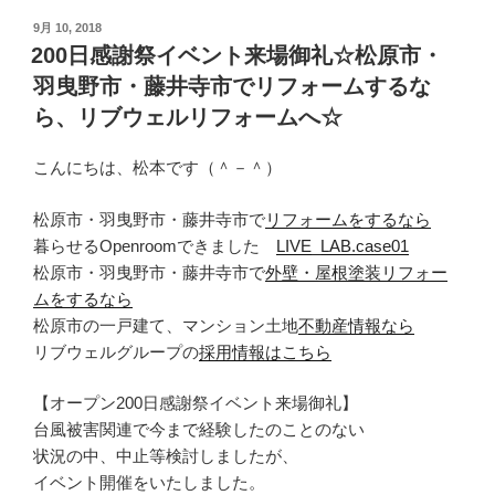
投
9月 10, 2018
稿
200日感謝祭イベント来場御礼☆松原市・
日:
羽曳野市・藤井寺市でリフォームするな
ら、リブウェルリフォームへ☆
こんにちは、松本です（＾－＾）
松原市・羽曳野市・藤井寺市で
リフォームをするなら
暮らせるOpenroomできました
LIVE_LAB.case01
松原市・羽曳野市・藤井寺市で
外壁・屋根塗装リフォー
ムをするなら
松原市の一戸建て、マンション土地
不動産情報なら
リブウェルグループの
採用情報はこちら
【オープン200日感謝祭イベント来場御礼】
台風被害関連で今まで経験したのことのない
状況の中、中止等検討しましたが、
イベント開催をいたしました。