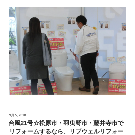
投
9月 5, 2018
稿
台風21号☆松原市・羽曳野市・藤井寺市で
日:
リフォームするなら、リブウェルリフォー