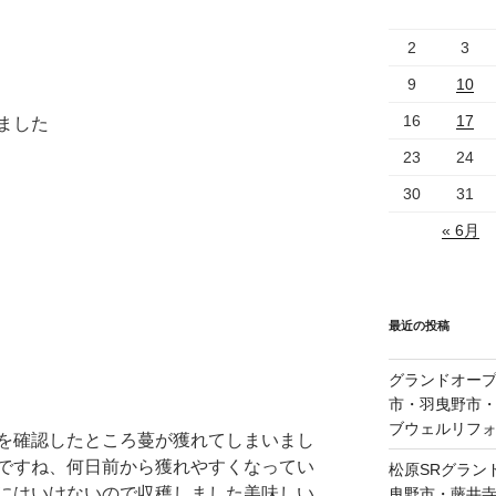
2
3
9
10
16
17
ました
23
24
30
31
« 6月
最近の投稿
グランドオープ
市・羽曳野市
ブウェルリフ
を確認したところ蔓が獲れてしまいまし
ですね、何日前から獲れやすくなってい
松原SRグラン
にはいけないので収穫しました美味しい
曳野市・藤井