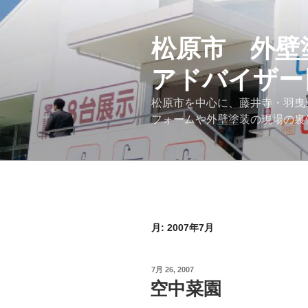
コ
ン
テ
松原市 外壁
ン
アドバイザー
ツ
へ
松原市を中心に、藤井寺・羽曳
ス
フォームや外壁塗装の現場の裏
キ
ッ
プ
月:
2007年7月
投
7月 26, 2007
稿
空中菜園
日: