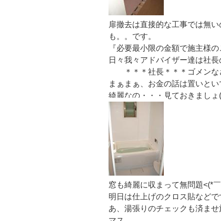
扉撤去は直接的な工事では無い
も。。です。
『必要最小限の金額で施主様の
日々我々アドバイザー達は社長の監
＊＊＊社長＊＊＊ゴメンな
まぁまぁ、お金の話は置いとい
綺麗なの・・・見ておきましょ(
窓も綺麗に収まって無問題<(*￣＾
明日は仕上げのクロス貼などで
あ、湯張りのチェックも済ませ
マス。