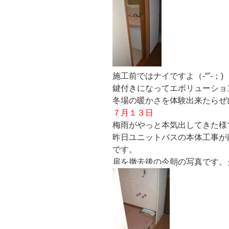
施工前ではナイですよ（-“”-；)
鍵付きになってエボリューショ
冬場の暖かさを体験出来たらぜひ
７月１３日
梅雨がやっと本気出してきた様で、
昨日ユニットバスの本体工事が
です。
扉を撤去後の今朝の写真です。