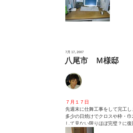
投
7月 17, 2007
稿
八尾市 Ｍ様邸
日:
７月１７日
先週末に仕舞工事をして完工しまし
多少の日焼けでクロスや枠・巾
して見ない限りほぼ完璧？に復