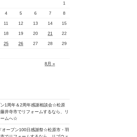
1
4
5
6
7
8
11
12
13
14
15
18
19
20
21
22
25
26
27
28
29
8月 »
ン1周年＆2周年感謝相談会☆松原
・藤井寺市でリフォームするなら、リ
ォームへ☆
ドオープン100日感謝祭☆松原市・羽
寺市でリフォームするなら、リブウェ