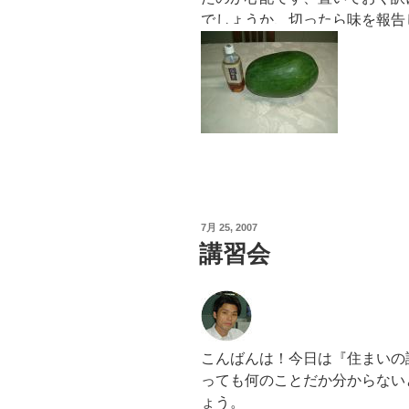
でしょうか、切ったら味を報告
投
7月 25, 2007
稿
講習会
日:
こんばんは！今日は『住まいの
っても何のことだか分からない
ょう。