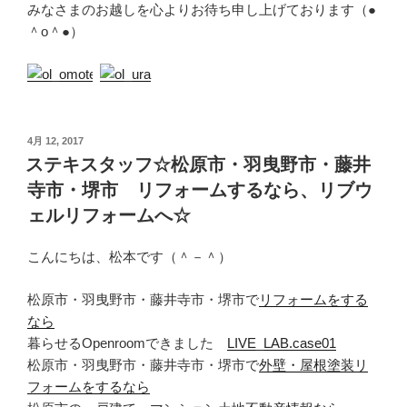
みなさまのお越しを心よりお待ち申し上げております（●
＾o＾●）
投
4月 12, 2017
稿
ステキスタッフ☆松原市・羽曳野市・藤井
日:
寺市・堺市 リフォームするなら、リブウ
ェルリフォームへ☆
こんにちは、松本です（＾－＾）
松原市・羽曳野市・藤井寺市・堺市で
リフォームをする
なら
暮らせるOpenroomできました
LIVE_LAB.case01
松原市・羽曳野市・藤井寺市・堺市で
外壁・屋根塗装リ
フォームをするなら