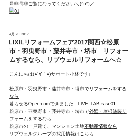
是非是非ご覧になってください＼(^o^)／
投
4月 20, 2017
稿
LIXILリフォームフェア2017関西☆松原
日:
市・羽曳野市・藤井寺市・堺市 リフォー
ムするなら、リブウェルリフォームへ☆
こんにちは(●´∀｀●)サポート小林です♪
松原市・羽曳野市・藤井寺市・堺市で
リフォームをする
なら
暮らせるOpenroomできました
LIVE_LAB.case01
松原市・羽曳野市・藤井寺市・堺市で
外壁・屋根塗装リ
フォームをするなら
松原市の一戸建て、マンション土地
不動産情報なら
リブウェルグループの
採用情報はこちら