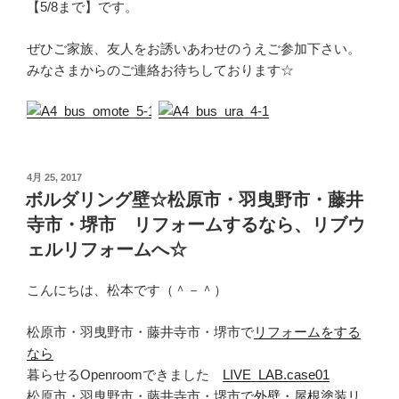
【5/8まで】です。
ぜひご家族、友人をお誘いあわせのうえご参加下さい。
みなさまからのご連絡お待ちしております☆
投
4月 25, 2017
稿
ボルダリング壁☆松原市・羽曳野市・藤井
日:
寺市・堺市 リフォームするなら、リブウ
ェルリフォームへ☆
こんにちは、松本です（＾－＾）
松原市・羽曳野市・藤井寺市・堺市で
リフォームをする
なら
暮らせるOpenroomできました
LIVE_LAB.case01
松原市・羽曳野市・藤井寺市・堺市で
外壁・屋根塗装リ