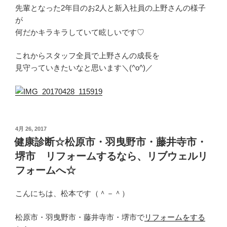
先輩となった2年目のお2人と新入社員の上野さんの様子
が
何だかキラキラしていて眩しいです♡
これからスタッフ全員で上野さんの成長を
見守っていきたいなと思います＼(^o^)／
投
4月 26, 2017
稿
健康診断☆松原市・羽曳野市・藤井寺市・
日:
堺市 リフォームするなら、リブウェルリ
フォームへ☆
こんにちは、松本です（＾－＾）
松原市・羽曳野市・藤井寺市・堺市で
リフォームをする