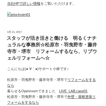
当社HPで詳しい情報
をご覧いただけます。
投
4月 21, 2017
稿
スタッフが活き活きと働ける 明るくナチ
日:
ュラルな事務所☆松原市・羽曳野市・藤井
寺市・堺市 リフォームするなら、リブウ
ェルリフォームへ☆
こんにちは(●´∀｀●)サポート小林です♪
松原市・羽曳野市・藤井寺市・堺市で
リフォームをする
なら
暮らせるOpenroomできました
LIVE_LAB.case01
松原市・羽曳野市・藤井寺市・堺市で
外壁・屋根塗装リ
フォームをするなら