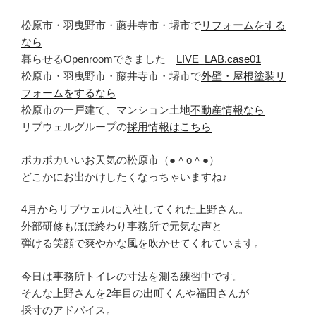
松原市・羽曳野市・藤井寺市・堺市で
リフォームをする
なら
暮らせるOpenroomできました
LIVE_LAB.case01
松原市・羽曳野市・藤井寺市・堺市で
外壁・屋根塗装リ
フォームをするなら
松原市の一戸建て、マンション土地
不動産情報なら
リブウェルグループの
採用情報はこちら
ポカポカいいお天気の松原市（●＾o＾●）
どこかにお出かけしたくなっちゃいますね♪
4月からリブウェルに入社してくれた上野さん。
外部研修もほぼ終わり事務所で元気な声と
弾ける笑顔で爽やかな風を吹かせてくれています。
今日は事務所トイレの寸法を測る練習中です。
そんな上野さんを2年目の出町くんや福田さんが
採寸のアドバイス。