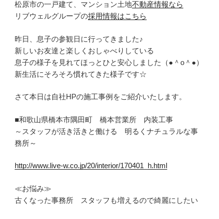
松原市の一戸建て、マンション土地
不動産情報なら
リブウェルグループの
採用情報はこちら
昨日、息子の参観日に行ってきました♪
新しいお友達と楽しくおしゃべりしている
息子の様子を見れてほっとひと安心しました（●＾o＾●）
新生活にそろそろ慣れてきた様子です☆
さて本日は自社HPの施工事例をご紹介いたします。
■和歌山県橋本市隅田町 橋本営業所 内装工事
～スタッフが活き活きと働ける 明るくナチュラルな事
務所～
http://www.live-w.co.jp/20/interior/170401_h.html
≪お悩み≫
古くなった事務所 スタッフも増えるので綺麗にしたい