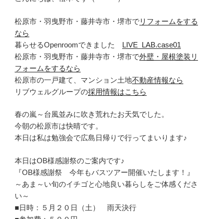
松原市・羽曳野市・藤井寺市・堺市で
リフォームをする
なら
暮らせるOpenroomできました
LIVE_LAB.case01
松原市・羽曳野市・藤井寺市・堺市で
外壁・屋根塗装リ
フォームをするなら
松原市の一戸建て、マンション土地
不動産情報なら
リブウェルグループの
採用情報はこちら
春の嵐～台風並みに吹き荒れたお天気でした。
今朝の松原市は快晴です。
本日は私は勉強会で広島日帰りで行ってまいります♪
本日はOB様感謝祭のご案内です♪
『OB様感謝祭 今年もバスツアー開催いたします！』
～あま～い旬のイチゴと心地良い暮らしをご体感くださ
い～
■日時：５月２０日（土） 雨天決行