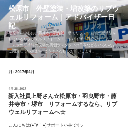
コ
松原市 外壁塗装・増改築のリブウ
ン
ェルリフォーム｜アドバイザー日
テ
ン
記
ツ
松原市を中心に、藤井寺・羽曳野・堺でリフォーム・外壁塗装を
へ
しているリブウェルリフォーム・アドバイザー日記です。 リフォ
ス
ームや外壁塗装の現場の裏側やスタッフの日常などをいろいろと
キ
ご紹介していきます♪どうぞよろしくお願いします。
ッ
プ
月:
2017年4月
投
4月 28, 2017
稿
新入社員上野さん☆松原市・羽曳野市・藤
日:
井寺市・堺市 リフォームするなら、リブ
ウェルリフォームへ☆
こんにちは(●´∀｀●)サポート小林です♪