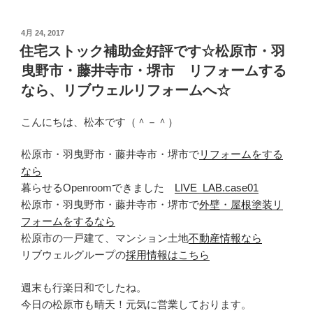
投
4月 24, 2017
稿
住宅ストック補助金好評です☆松原市・羽
日:
曳野市・藤井寺市・堺市 リフォームする
なら、リブウェルリフォームへ☆
こんにちは、松本です（＾－＾）
松原市・羽曳野市・藤井寺市・堺市で
リフォームをする
なら
暮らせるOpenroomできました
LIVE_LAB.case01
松原市・羽曳野市・藤井寺市・堺市で
外壁・屋根塗装リ
フォームをするなら
松原市の一戸建て、マンション土地
不動産情報なら
リブウェルグループの
採用情報はこちら
週末も行楽日和でしたね。
今日の松原市も晴天！元気に営業しております。