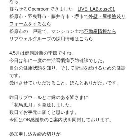
なら
暮らせるOpenroomできました
LIVE_LAB.case01
松原市・羽曳野市・藤井寺市・堺市で
外壁・屋根塗装リ
フォームをするなら
松原市の一戸建て、マンション土地
不動産情報なら
リブウェルグループの
採用情報はこちら
4.5月は健康診断の季節ですね。
今日は年に一度の生活習慣病予防健診でした。
自分の健康状態を知り、そして管理を続けるための健診
です。
受けさせていただけること、ほんとありがたいです。
昨日リブウェルとご縁のある皆さまに
「花鳥風月」を発送しました。
数日でお手元に届くと思います。
今回はOB感謝祭のご案内状を同封しております。
参加申し込み締め切りが