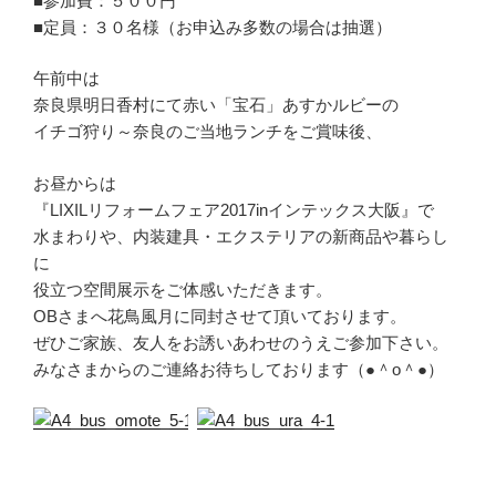
■参加費：５００円
■定員：３０名様（お申込み多数の場合は抽選）
午前中は
奈良県明日香村にて赤い「宝石」あすかルビーの
イチゴ狩り～奈良のご当地ランチをご賞味後、
お昼からは
『LIXILリフォームフェア2017inインテックス大阪』で
水まわりや、内装建具・エクステリアの新商品や暮らし
に
役立つ空間展示をご体感いただきます。
OBさまへ花鳥風月に同封させて頂いております。
ぜひご家族、友人をお誘いあわせのうえご参加下さい。
みなさまからのご連絡お待ちしております（●＾o＾●）