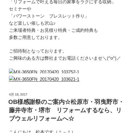
「リフォームで叶える毎日の家事をラクにする収納」
セミナーや
「パワーストーン ブレスレット作り」
など楽しい催しも沢山♪
ご来場者特典・お見積り特典・ご成約特典も
多数ご用意しております。
ご招待制となっております。
ご興味のある方は弊社までお電話くださいませ＼(^o^)／
投
4月 18, 2017
稿
OB様感謝祭のご案内☆松原市・羽曳野市・
日:
藤井寺市・堺市 リフォームするなら、リ
ブウェルリフォームへ☆
こんにちは、松本です（＾－＾）