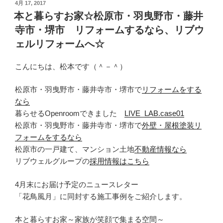
投
4月 17, 2017
稿
本と暮らすお家☆松原市・羽曳野市・藤井
日:
寺市・堺市 リフォームするなら、リブウ
ェルリフォームへ☆
こんにちは、松本です（＾－＾）
松原市・羽曳野市・藤井寺市・堺市で
リフォームをする
なら
暮らせるOpenroomできました
LIVE_LAB.case01
松原市・羽曳野市・藤井寺市・堺市で
外壁・屋根塗装リ
フォームをするなら
松原市の一戸建て、マンション土地
不動産情報なら
リブウェルグループの
採用情報はこちら
4月末にお届け予定のニュースレター
「花鳥風月」に同封する施工事例をご紹介します。
本と暮らすお家～家族が笑顔で集まる空間～