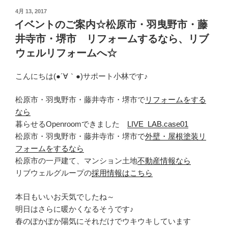
投
4月 13, 2017
稿
イベントのご案内☆松原市・羽曳野市・藤
日:
井寺市・堺市 リフォームするなら、リブ
ウェルリフォームへ☆
こんにちは(●´∀｀●)サポート小林です♪
松原市・羽曳野市・藤井寺市・堺市で
リフォームをする
なら
暮らせるOpenroomできました
LIVE_LAB.case01
松原市・羽曳野市・藤井寺市・堺市で
外壁・屋根塗装リ
フォームをするなら
松原市の一戸建て、マンション土地
不動産情報なら
リブウェルグループの
採用情報はこちら
本日もいいお天気でしたね～
明日はさらに暖かくなるそうです♪
春のぽかぽか陽気にそれだけでウキウキしています