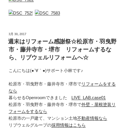
投
3月 30, 2017
稿
週末はリフォーム感謝祭☆松原市・羽曳野
日:
市・藤井寺市・堺市 リフォームするな
ら、リブウェルリフォームへ☆
こんにちは(●´∀｀●)サポート小林です♪
松原市・羽曳野市・藤井寺市・堺市で
リフォームをする
なら
暮らせるOpenroomできました
LIVE_LAB.case01
松原市・羽曳野市・藤井寺市・堺市で
外壁・屋根塗装リ
フォームをするなら
松原市の一戸建て、マンション土地
不動産情報なら
リブウェルグループの
採用情報はこちら