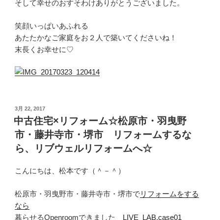
そして幸せのおすそわけありがとうございました。
笑顔いっぱいあふれる
あたたかなご家庭をお２人で築いてくださいね！
末長くお幸せに♡
投
3月 22, 2017
稿
中古住宅×リフォーム☆松原市・羽曳野
日:
市・藤井寺市・堺市 リフォームするな
ら、リブウェルリフォームへ☆
こんにちは、松本です（＾－＾）
松原市・羽曳野市・藤井寺市・堺市で
リフォームをする
なら
暮らせるOpenroomできました
LIVE_LAB.case01