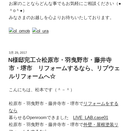
お家のことならどんな事でもお気軽にご相談ください（●
＾o＾●）
みなさまのお越しを心よりお待ちいたしております。
投
3月 29, 2017
稿
N様邸完工☆松原市・羽曳野市・藤井寺
日:
市・堺市 リフォームするなら、リブウェ
ルリフォームへ☆
こんにちは、松本です（＾－＾）
松原市・羽曳野市・藤井寺市・堺市で
リフォームをする
なら
暮らせるOpenroomできました
LIVE_LAB.case01
松原市・羽曳野市・藤井寺市・堺市で
外壁・屋根塗装リ