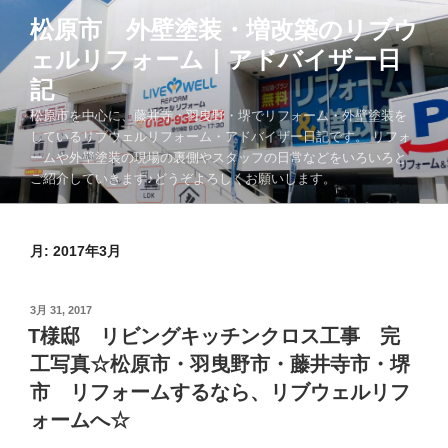
コ
松原市 外壁塗装・増改築のリブウ
ン
ェルリフォーム｜アドバイザー日
テ
ン
記
ツ
松原市を中心に、藤井寺・羽曳野・堺でリフォーム・外壁塗装を
へ
しているリブウェルリフォーム・アドバイザー日記です。 リフォ
ス
ームや外壁塗装の現場の裏側やスタッフの日常などをいろいろと
キ
ご紹介していきます♪どうぞよろしくお願いします。
ッ
プ
月:
2017年3月
投
3月 31, 2017
稿
T様邸 リビングキッチンクロス工事 完
日:
工写真☆松原市・羽曳野市・藤井寺市・堺
市 リフォームするなら、リブウェルリフ
ォームへ☆