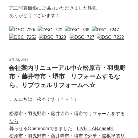
完工写真撮影にご協力いただきましたN様、
ありがとうございます！
投
3月 28, 2017
稿
会社案内リニューアル中☆松原市・羽曳野
日:
市・藤井寺市・堺市 リフォームするな
ら、リブウェルリフォームへ☆
こんにちは、松本です（＾－＾）
松原市・羽曳野市・藤井寺市・堺市で
リフォームをする
なら
暮らせるOpenroomできました
LIVE_LAB.case01
松原市・羽曳野市・藤井寺市・堺市で
外壁・屋根塗装リ