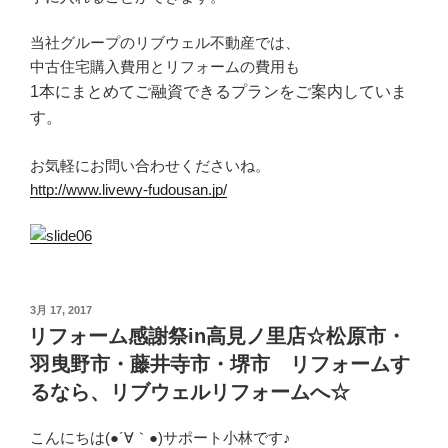
当社グループのリブウェル不動産では、
中古住宅購入費用とリフォームの費用も
1本にまとめてご融資できるプランをご案内していま
す。
お気軽にお問い合わせくださいね。
http://www.livewy-fudousan.jp/
投
3月 17, 2017
稿
リフォーム感謝祭in高見ノ里店☆松原市・
日:
羽曳野市・藤井寺市・堺市 リフォームす
るなら、リブウェルリフォームへ☆
こんにちは(●´∀｀●)サポート小林です♪