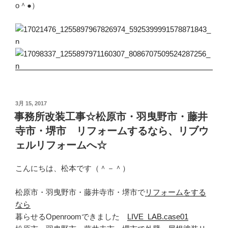
o＾●）
投
3月 15, 2017
稿
事務所改装工事☆松原市・羽曳野市・藤井
日:
寺市・堺市 リフォームするなら、リブウ
ェルリフォームへ☆
こんにちは、松本です（＾－＾）
松原市・羽曳野市・藤井寺市・堺市で
リフォームをする
なら
暮らせるOpenroomできました
LIVE_LAB.case01