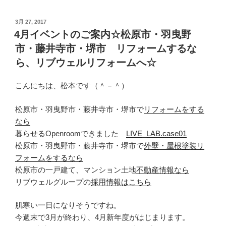
投
3月 27, 2017
稿
4月イベントのご案内☆松原市・羽曳野
日:
市・藤井寺市・堺市 リフォームするな
ら、リブウェルリフォームへ☆
こんにちは、松本です（＾－＾）
松原市・羽曳野市・藤井寺市・堺市で
リフォームをする
なら
暮らせるOpenroomできました
LIVE_LAB.case01
松原市・羽曳野市・藤井寺市・堺市で
外壁・屋根塗装リ
フォームをするなら
松原市の一戸建て、マンション土地
不動産情報なら
リブウェルグループの
採用情報はこちら
肌寒い一日になりそうですね。
今週末で3月が終わり、4月新年度がはじまります。