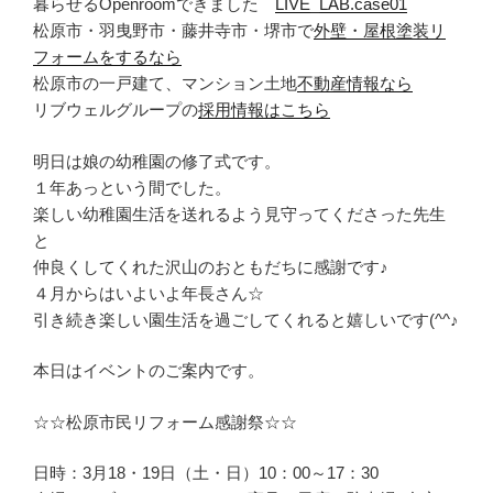
暮らせるOpenroomできました
LIVE_LAB.case01
松原市・羽曳野市・藤井寺市・堺市で
外壁・屋根塗装リ
フォームをするなら
松原市の一戸建て、マンション土地
不動産情報なら
リブウェルグループの
採用情報はこちら
明日は娘の幼稚園の修了式です。
１年あっという間でした。
楽しい幼稚園生活を送れるよう見守ってくださった先生
と
仲良くしてくれた沢山のおともだちに感謝です♪
４月からはいよいよ年長さん☆
引き続き楽しい園生活を過ごしてくれると嬉しいです(^^♪
本日はイベントのご案内です。
☆☆松原市民リフォーム感謝祭☆☆
日時：3月18・19日（土・日）10：00～17：30