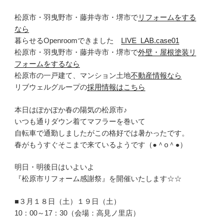
松原市・羽曳野市・藤井寺市・堺市で
リフォームをする
なら
暮らせるOpenroomできました
LIVE_LAB.case01
松原市・羽曳野市・藤井寺市・堺市で
外壁・屋根塗装リ
フォームをするなら
松原市の一戸建て、マンション土地
不動産情報なら
リブウェルグループの
採用情報はこちら
本日はぽかぽか春の陽気の松原市♪
いつも通りダウン着てマフラーを巻いて
自転車で通勤しましたがこの格好では暑かったです。
春がもうすぐそこまで来ているようです（●＾o＾●）
明日・明後日はいよいよ
『松原市リフォーム感謝祭』を開催いたします☆☆
■３月１８日（土）１９日（土）
10：00～17：30（会場：高見ノ里店）