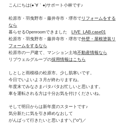
こんにちは(●´∀｀●)サポート小林です♪
松原市・羽曳野市・藤井寺市・堺市で
リフォームをする
なら
暮らせるOpenroomできました
LIVE_LAB.case01
松原市・羽曳野市・藤井寺市・堺市で
外壁・屋根塗装リ
フォームをするなら
松原市の一戸建て、マンション土地
不動産情報なら
リブウェルグループの
採用情報はこちら
しとしと雨模様の松原市。少し肌寒いです。
今日でいよいよ３月が終わりますね。
年度末でみなさまパタパタお忙しいと思います。
車を運転される方は十分お気を付けくださいね。
そして明日からは新年度のスタートです♪
気分新たに気を引き締めなおして
がんばって行きたいと思います＼(^o^)／