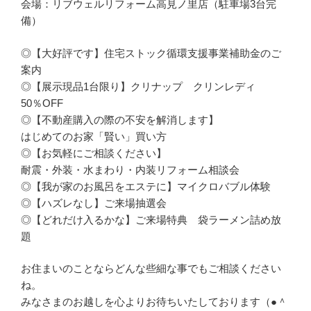
会場：リブウェルリフォーム高見ノ里店（駐車場3台完
備）
◎【大好評です】住宅ストック循環支援事業補助金のご
案内
◎【展示現品1台限り】クリナップ クリンレディ
50％OFF
◎【不動産購入の際の不安を解消します】
はじめてのお家「賢い」買い方
◎【お気軽にご相談ください】
耐震・外装・水まわり・内装リフォーム相談会
◎【我が家のお風呂をエステに】マイクロバブル体験
◎【ハズレなし】ご来場抽選会
◎【どれだけ入るかな】ご来場特典 袋ラーメン詰め放
題
お住まいのことならどんな些細な事でもご相談ください
ね。
みなさまのお越しを心よりお待ちいたしております（●＾