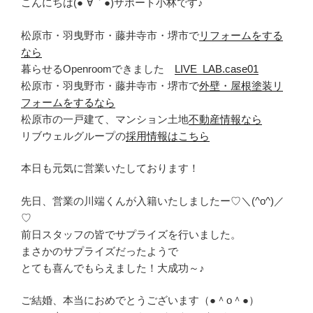
こんにちは(●´∀｀●)サポート小林です♪
松原市・羽曳野市・藤井寺市・堺市で
リフォームをする
なら
暮らせるOpenroomできました
LIVE_LAB.case01
松原市・羽曳野市・藤井寺市・堺市で
外壁・屋根塗装リ
フォームをするなら
松原市の一戸建て、マンション土地
不動産情報なら
リブウェルグループの
採用情報はこちら
本日も元気に営業いたしております！
先日、営業の川端くんが入籍いたしましたー♡＼(^o^)／
♡
前日スタッフの皆でサプライズを行いました。
まさかのサプライズだったようで
とても喜んでもらえました！大成功～♪
ご結婚、本当におめでとうございます（●＾o＾●）