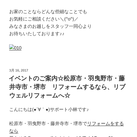
お家のことならどんな些細なことでも
お気軽にご相談ください＼(^o^)／
みなさまのお越しをスタッフ一同心より
お待ちいたしております♪♪
投
3月 16, 2017
稿
イベントのご案内☆松原市・羽曳野市・藤
日:
井寺市・堺市 リフォームするなら、リブ
ウェルリフォームへ☆
こんにちは(●´∀｀●)サポート小林です♪
松原市・羽曳野市・藤井寺市・堺市で
リフォームをする
なら