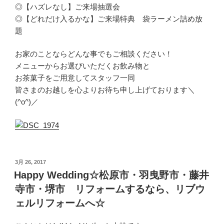
◎【ハズレなし】ご来場抽選会
◎【どれだけ入るかな】ご来場特典 袋ラーメン詰め放
題
お家のことならどんな事でもご相談ください！
メニューからお選びいただくお飲み物と
お茶菓子をご用意してスタッフ一同
皆さまのお越しを心よりお待ち申し上げております＼
(^o^)／
投
3月 26, 2017
稿
Happy Wedding☆松原市・羽曳野市・藤井
日:
寺市・堺市 リフォームするなら、リブウ
ェルリフォームへ☆