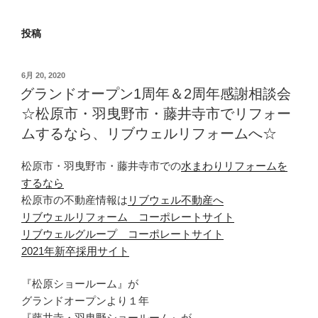
投稿
投
6月 20, 2020
稿
グランドオープン1周年＆2周年感謝相談会
日:
☆松原市・羽曳野市・藤井寺市でリフォー
ムするなら、リブウェルリフォームへ☆
松原市・羽曳野市・藤井寺市での
水まわりリフォームを
するなら
松原市の不動産情報は
リブウェル不動産へ
リブウェルリフォーム コーポレートサイト
リブウェルグループ コーポレートサイト
2021年新卒採用サイト
『松原ショールーム』が
グランドオープンより１年
『藤井寺・羽曳野ショールーム』が