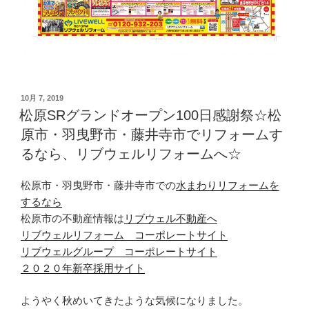
投
10月 7, 2019
稿
松原SRグランドオープン100日感謝祭☆松
日:
原市・羽曳野市・藤井寺市でリフォームす
るなら、リブウェルリフォームへ☆
松原市・羽曳野市・藤井寺市での
水まわりリフォームを
するなら
松原市の不動産情報は
リブウェル不動産へ
リブウェルリフォーム コーポレートサイト
リブウェルグループ コーポレートサイト
２０２０年新卒採用サイト
ようやく秋めいてきたような気候になりました。