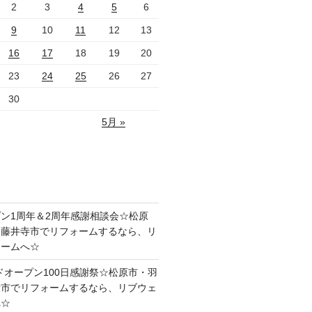
2
3
4
5
6
9
10
11
12
13
16
17
18
19
20
23
24
25
26
27
30
5月 »
ン1周年＆2周年感謝相談会☆松原
・藤井寺市でリフォームするなら、リ
ォームへ☆
ドオープン100日感謝祭☆松原市・羽
寺市でリフォームするなら、リブウェ
へ☆