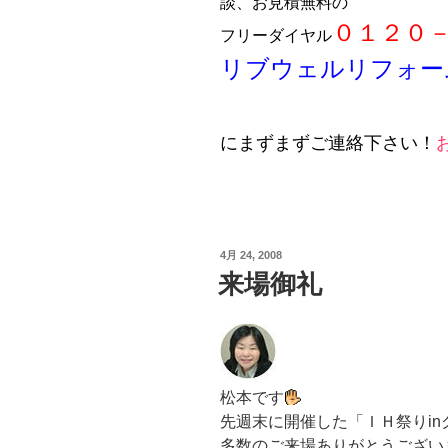
談、お見積無料の
０１２０
フリーダイヤル
リブウェルリフォー
にまずまずご連絡下さい！
投
4月 24, 2008
稿
来場御礼
日:
松本です
先週末に開催した「ＩＨ祭りi
多数のご来場ありがとうございました[