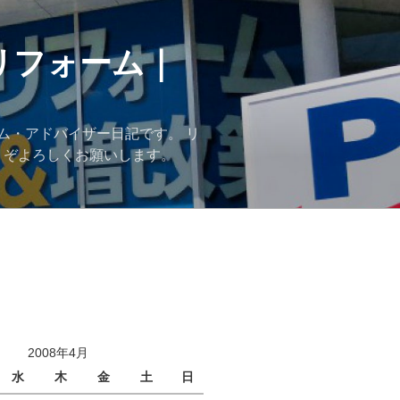
リフォーム｜
ム・アドバイザー日記です。 リ
うぞよろしくお願いします。
2008年4月
水
木
金
土
日