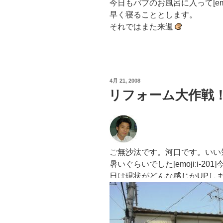
今日もバブのお風呂に入って[emoji
早く寝ることとします。
それではまた来週
投
4月 21, 2008
稿
リフォーム大作戦
日:
ご無沙汰です。河口です。いい気候に
暑いぐらいでした[emoji:i-
日は現状がどんな感じかUPし