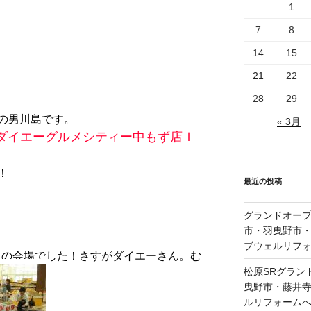
1
7
8
14
15
21
22
28
29
の男川島です。
« 3月
ダイエーグルメシティー中もず店Ｉ
！
最近の投稿
グランドオープ
市・羽曳野市
ブウェルリフ
じの会場でした！さすがダイエーさん。む
松原SRグラン
曳野市・藤井
ルリフォーム