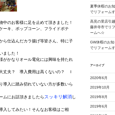
夏季休暇のお
でリフォーム
高見の里店引
物中のお客様に足を止めて頂きました！
藤井寺市でリ
ケーキ、ポップコーン、フライドポテ
ームへ☆
から仕込んだカラ揚げ等皆さん、特に子
GW休暇のお知
でリフォーム
いました！
様がかなりオール電化には興味を持たれ
アーカイブ
大丈夫？ 導入費用は高くないの？ Ｉ
2020年6月
り導入に踏み切れていない方が多数いら
2019年10月
スッキリ解消
2019年8月
ームにお話頂きましたら
し
2019年6月
導入してみたい！そんなお客様はご相