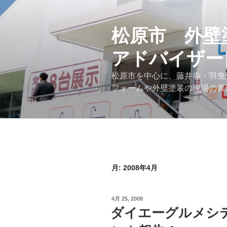
コ
ン
テ
松原市 外壁
ン
アドバイザー
ツ
へ
松原市を中心に、藤井寺・羽曳
ス
フォームや外壁塗装の現場の裏
キ
ッ
プ
月:
2008年4月
投
4月 25, 2008
稿
ダイエーグルメシ
日: