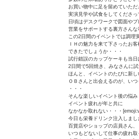
お買い物中に足を留めていただ
実演見学や試食をしてくださって、う
日頃はデスクワークで図面やプ
営業をサポートする裏方さんな私が[em
この2日間のイベントでは調理実演して
ＩＨの魅力を来て下さったお客
できたでしょうか・・・
試行錯誤のカップケーキも当日
2日間で5回焼き、みなさんに試食して
ほんと、イベントのたびに新し
ＯＢさんと出会えるのが、いつ
・・・
そんな楽しいイベント後の悩み
イベント疲れが年と共に
なかなか取れない・・・[emoji:v-
今日も栄養ドリンク注入しました[emo
百貨店やショップの店員さん、
いつもどないして仕事の疲れ取ってるん