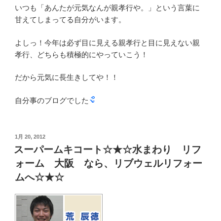
いつも「あんたが元気なんが親孝行や。」という言葉に
甘えてしまってる自分がいます。
よしっ！今年は必ず目に見える親孝行と目に見えない親
孝行、どちらも積極的にやっていこう！
だから元気に長生きしてや！！
自分事のブログでした
投
1月 20, 2012
稿
スーパームキコート☆★☆水まわり リフ
日:
ォーム 大阪 なら、リブウェルリフォー
ムへ☆★☆