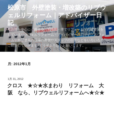
コ
松原市 外壁塗装・増改築のリブウ
ン
ェルリフォーム｜アドバイザー日
テ
ン
記
ツ
松原市を中心に、藤井寺・羽曳野・堺でリフォーム・外壁塗装を
へ
しているリブウェルリフォーム・アドバイザー日記です。 リフォ
ス
ームや外壁塗装の現場の裏側やスタッフの日常などをいろいろと
キ
ご紹介していきます♪どうぞよろしくお願いします。
ッ
プ
月:
2012年1月
投
1月 31, 2012
稿
クロス ★☆★水まわり リフォーム 大
日:
阪 なら、リブウェルリフォームへ★☆★