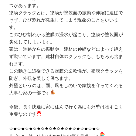
つがあります。
塗膜クラックとは、塗膜が塗装面の振動や伸縮に追従で
きず、ひび割れが発生してしまう現象のことをいいま
す。
このひび割れから塗膜の浸水が起こり、塗膜や塗装面が
劣化してしまいます。
家は、道路からの振動や、建材の伸縮などによって絶え
ず動いています。建材自体のクラックも、もちろん含ま
れます。
この動きに追従できる塗膜の柔軟性が、塗膜クラックを
防ぎ、外観を美しく保ちます。
外壁というのは、雨、風をしのいで家族を守ってくれる
大事な家の一部です
今後、長く快適に家に住んで行く為にも外壁は物すごく
重要なのです
☆★☆★☆★☆★☆★☆★☆★☆★☆★☆★☆★☆
リブウェルは、住まいのかかりつけ医を目指します