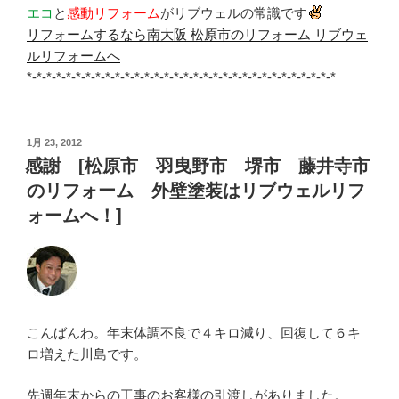
エコ
と
感動リフォーム
がリブウェルの常識です
リフォームするなら南大阪 松原市のリフォーム リブウェ
ルリフォームへ
*-*-*-*-*-*-*-*-*-*-*-*-*-*-*-*-*-*-*-*-*-*-*-*-*-*-*-*-*-*-*-*
投
1月 23, 2012
稿
感謝 [松原市 羽曳野市 堺市 藤井寺市
日:
のリフォーム 外壁塗装はリブウェルリフ
ォームへ！]
こんばんわ。年末体調不良で４キロ減り、回復して６キ
ロ増えた川島です。
先週年末からの工事のお客様の引渡しがありました。