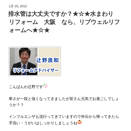
投
1月 25, 2012
稿
排水管は大丈夫ですか？★☆★水まわり
日:
リフォーム 大阪 なら、リブウェルリフ
ォームへ★☆★
こんばんわ辻野です
寒さが一段と強くなってきましたが皆さん元気でお過ごしでしょ
うか？？
インフルエンザも流行ってきていますので外出から帰ってきたら
手洗い・うがいはしっかりしましょうね