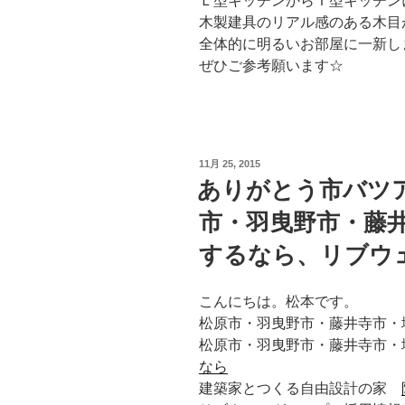
Ｌ型キッチンからＩ型キッチン
木製建具のリアル感のある木目
全体的に明るいお部屋に一新し
ぜひご参考願います☆
投
11月 25, 2015
稿
ありがとう市バツア
日:
市・羽曳野市・藤
するなら、リブウ
こんにちは。松本です。
松原市・羽曳野市・藤井寺市・
松原市・羽曳野市・藤井寺市・
なら
建築家とつくる自由設計の家