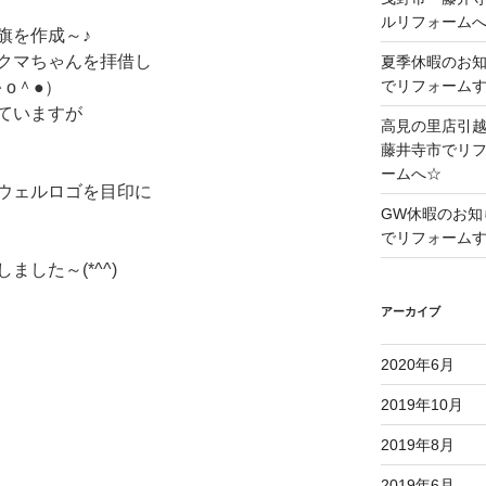
ルリフォーム
旗を作成～♪
クマちゃんを拝借し
夏季休暇のお
でリフォーム
o＾●）
ていますが
高見の里店引
藤井寺市でリ
ームへ☆
ウェルロゴを目印に
GW休暇のお知
でリフォーム
した～(*^^)
アーカイブ
2020年6月
2019年10月
2019年8月
2019年6月