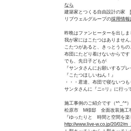
なら
建築家とつくる自由設計の家
リブウェルグループの
採用情報
昨晩はファンヒーターを出しま
我が家にはこたつはありません
こたつがあると、きっとうちの
布団にたどり着けないからです
でも、先日子どもが
『サンタさんにお願いするプレ
『こたつほしいねん！』
・・・君達、布団で寝ないつも
サンタさんに『ニ○リ』に行っ
施工事例のご紹介です（*^_^*
松原市 M様邸 全面改装施工
『ゆったりと 時間と空間を楽
http://www.live-w.co.jp/20/02/m