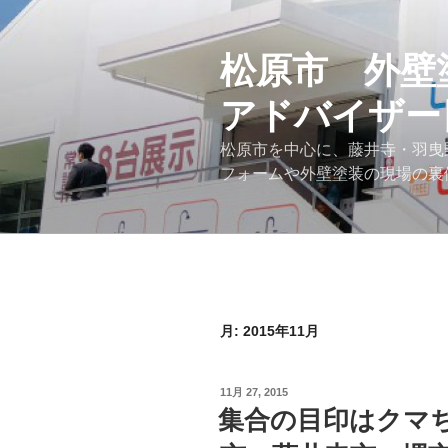
コ
ン
テ
松原市 外壁
ン
アドバイザー
ツ
へ
松原市を中心に、藤井寺・羽曳
ス
フォームや外壁塗装の現場の裏
キ
ッ
プ
月:
2015年11月
投
11月 27, 2015
稿
集合の目印はクマ
日: