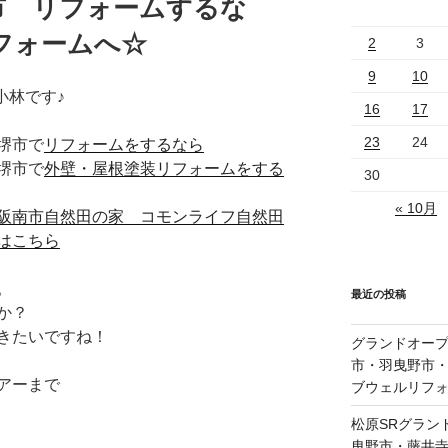
市 リフォームするな
フォームへ☆
2
3
9
10
小林です♪
16
17
23
24
堺市で
リフォームをするなら
堺市で
外壁・屋根塗装リフォームをする
30
« 10月
阪南市自然田の家 コモンライフ自然田
はこちら
。
最近の投稿
か？
きたいですね！
グランドオープ
市・羽曳野市
アーまで
ブウェルリフ
松原SRグラン
曳野市・藤井