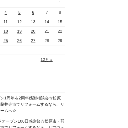
1
4
5
6
7
8
11
12
13
14
15
18
19
20
21
22
25
26
27
28
29
12月 »
ン1周年＆2周年感謝相談会☆松原
・藤井寺市でリフォームするなら、リ
ォームへ☆
ドオープン100日感謝祭☆松原市・羽
寺市でリフォームするなら、リブウェ