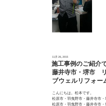
投
11月 26, 2015
稿
施工事例のご紹介
日:
藤井寺市・堺市 
ブウェルリフォー
こんにちは。松本です。
松原市・羽曳野市・藤井寺市・
松原市・羽曳野市・藤井寺市・