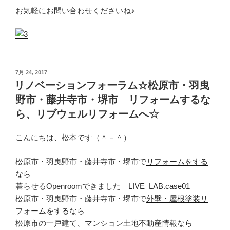
お気軽にお問い合わせくださいね♪
投
7月 24, 2017
稿
リノベーションフォーラム☆松原市・羽曳
日:
野市・藤井寺市・堺市 リフォームするな
ら、リブウェルリフォームへ☆
こんにちは、松本です（＾－＾）
松原市・羽曳野市・藤井寺市・堺市で
リフォームをする
なら
暮らせるOpenroomできました
LIVE_LAB.case01
松原市・羽曳野市・藤井寺市・堺市で
外壁・屋根塗装リ
フォームをするなら
松原市の一戸建て、マンション土地
不動産情報なら