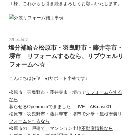
Ｉ様、これからも引き続きよろしくお願いいたします。
投
7月 14, 2017
稿
塩分補給☆松原市・羽曳野市・藤井寺市・
日:
堺市 リフォームするなら、リブウェルリ
フォームへ☆
こんにちは(●´∀｀●)サポート小林です♪
松原市・羽曳野市・藤井寺市・堺市で
リフォームをする
なら
暮らせるOpenroomできました
LIVE_LAB.case01
松原市・羽曳野市・藤井寺市・堺市で
外壁・屋根塗装リ
フォームをするなら
松原市の一戸建て、マンション土地
不動産情報なら