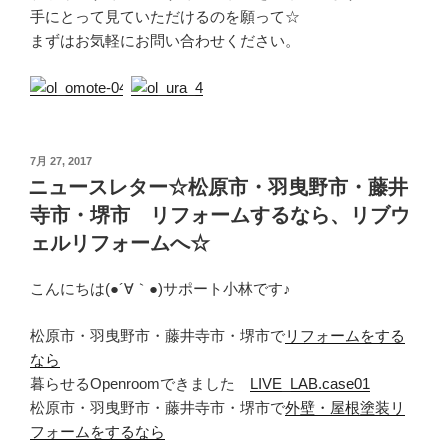
手にとって見ていただけるのを願って☆
まずはお気軽にお問い合わせください。
投
7月 27, 2017
稿
ニュースレター☆松原市・羽曳野市・藤井
日:
寺市・堺市 リフォームするなら、リブウ
ェルリフォームへ☆
こんにちは(●´∀｀●)サポート小林です♪
松原市・羽曳野市・藤井寺市・堺市で
リフォームをする
なら
暮らせるOpenroomできました
LIVE_LAB.case01
松原市・羽曳野市・藤井寺市・堺市で
外壁・屋根塗装リ
フォームをするなら