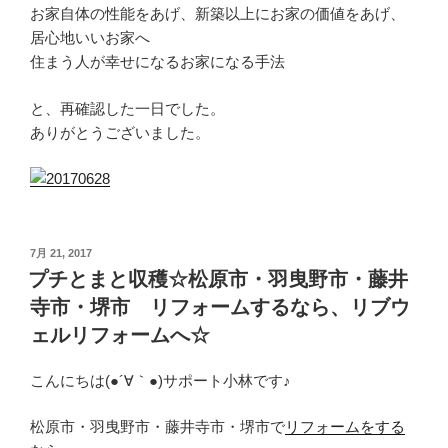
お家自体の性能をあげ、新築以上にお家の価値をあげ、
居心地いいお家へ
住まう人が幸せになるお家になる手法
と、再確認した一日でした。
ありがとうございました。
投
7月 21, 2017
稿
プチとまと収穫☆松原市・羽曳野市・藤井
日:
寺市・堺市 リフォームするなら、リブウ
ェルリフォームへ☆
こんにちは(●´∀｀●)サポート小林です♪
松原市・羽曳野市・藤井寺市・堺市で
リフォームをする