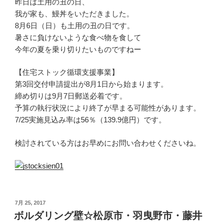
昨日は土用の丑の日、
我が家も、鰻丼をいただきました。
8月6日（日）も土用の丑の日です。
暑さに負けないような食べ物を食して
今年の夏を乗り切りたいものですねー
【住宅ストック循環支援事業】
第3回交付申請提出が8月1日から始まります。
締め切りは9月7日郵送必着です。
予算の執行状況により終了が早まる可能性があります。
7/25実施見込み率は56％（139.9億円）です。
検討されている方はお早めにお問い合わせくださいね。
投
7月 25, 2017
稿
ボルダリング壁☆松原市・羽曳野市・藤井
日: