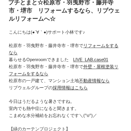
プチとまと☆松原市・羽曳野市・藤井寺
日:
市・堺市 リフォームするなら、リブウェ
ルリフォームへ☆
こんにちは(●´∀｀●)サポート小林です♪
松原市・羽曳野市・藤井寺市・堺市で
リフォームをする
なら
暮らせるOpenroomできました
LIVE_LAB.case01
松原市・羽曳野市・藤井寺市・堺市で
外壁・屋根塗装リ
フォームをするなら
松原市の一戸建て、マンション土地
不動産情報なら
リブウェルグループの
採用情報はこちら
今日はうだるような暑さですね。
室内でも熱中症になると聞きます。
こまめな水分補給をお忘れなくです＼(^o^)／
【緑のカーテンプロジェクト】