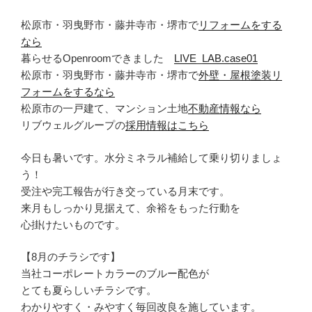
松原市・羽曳野市・藤井寺市・堺市で
リフォームをする
なら
暮らせるOpenroomできました
LIVE_LAB.case01
松原市・羽曳野市・藤井寺市・堺市で
外壁・屋根塗装リ
フォームをするなら
松原市の一戸建て、マンション土地
不動産情報なら
リブウェルグループの
採用情報はこちら
今日も暑いです。水分ミネラル補給して乗り切りましょ
う！
受注や完工報告が行き交っている月末です。
来月もしっかり見据えて、余裕をもった行動を
心掛けたいものです。
【8月のチラシです】
当社コーポレートカラーのブルー配色が
とても夏らしいチラシです。
わかりやすく・みやすく毎回改良を施しています。