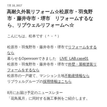
投
7月 18, 2017
稿
高耐久外装リフォーム☆松原市・羽曳野
日:
市・藤井寺市・堺市 リフォームするな
ら、リブウェルリフォームへ☆
こんにちは、松本です（＾－＾）
松原市・羽曳野市・藤井寺市・堺市で
リフォームをする
なら
暮らせるOpenroomできました
LIVE_LAB.case01
松原市・羽曳野市・藤井寺市・堺市で
外壁・屋根塗装リ
フォームをするなら
松原市の一戸建て、マンション土地
不動産情報なら
リブウェルグループの
採用情報はこちら
8月にお届け予定のニュースレター
「花鳥風月」に同封する施工事例をご紹介します。