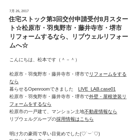
投
7月 26, 2017
稿
住宅ストック第3回交付申請受付8月スター
日:
ト☆松原市・羽曳野市・藤井寺市・堺市
リフォームするなら、リブウェルリフォー
ムへ☆
こんにちは、松本です（＾－＾）
松原市・羽曳野市・藤井寺市・堺市で
リフォームをする
なら
暮らせるOpenroomできました
LIVE_LAB.case01
松原市・羽曳野市・藤井寺市・堺市で
外壁・屋根塗装リ
フォームをするなら
松原市の一戸建て、マンション土地
不動産情報なら
リブウェルグループの
採用情報はこちら
明け方の豪雨で早い目覚めでした(♡˙︶˙♡)