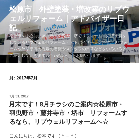
コ
松原市 外壁塗装・増改築のリブウ
ン
ェルリフォーム｜アドバイザー日
テ
ン
記
ツ
松原市を中心に、藤井寺・羽曳野・堺でリフォーム・外壁塗装を
へ
しているリブウェルリフォーム・アドバイザー日記です。 リフォ
ス
ームや外壁塗装の現場の裏側やスタッフの日常などをいろいろと
キ
ご紹介していきます♪どうぞよろしくお願いします。
ッ
プ
月:
2017年7月
投
7月 31, 2017
稿
月末です！8月チラシのご案内☆松原市・
日:
羽曳野市・藤井寺市・堺市 リフォームす
るなら、リブウェルリフォームへ☆
こんにちは、松本です（＾－＾）