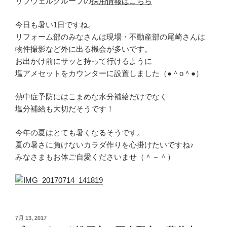
リブウェルグループの
採用情報はこちら
今日も暑い1日ですね。
リフォーム部のみなさんは現場・不動産部の尾崎さんは
物件撮影など外に出る機会が多いです。
お出かけ前にサッと持って行けるように
塩アメセットをカウンターに設置しました（●＾o＾●）
熱中症予防にはこまめな水分補給だけでなく
塩分補給も大切だそうです！
今年の夏はとても暑くなるそうです。
夏の暑さに負けないカラダ作りを心掛けたいですね♪
みなさまもお体ご自愛くださいませ（＾－＾）
投
7月 13, 2017
稿