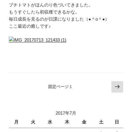
プチトマトがほんのり色づいてきました。
もうすぐしたら初収穫できるかな。
毎日成長を見るのが日課になりました（●＾o＾●）
ここ最近の癒しです♪
投
次
固定ページ
1
の
稿
ペ
の
ー
ペ
ジ
2017年7月
ー
月
火
水
木
金
土
日
ジ