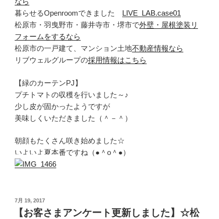
なら
暮らせるOpenroomできました
LIVE_LAB.case01
松原市・羽曳野市・藤井寺市・堺市で
外壁・屋根塗装リ
フォームをするなら
松原市の一戸建て、マンション土地
不動産情報なら
リブウェルグループの
採用情報はこちら
【緑のカーテンPJ】
プチトマトの収穫を行いました～♪
少し皮が固かったようですが
美味しくいただきました（＾－＾）
朝顔もたくさん咲き始めました☆
いよいよ夏本番ですね（●＾o＾●）
投
7月 19, 2017
稿
【お客さまアンケート更新しました】☆松
日: