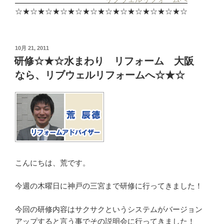
☆★☆★☆★☆★☆★☆★☆★☆★☆★☆★☆★☆
投
10月 21, 2011
稿
研修☆★☆水まわり リフォーム 大阪
日:
なら、リブウェルリフォームへ☆★☆
こんにちは、荒です。
今週の木曜日に神戸の三宮まで研修に行ってきました！
今回の研修内容はサクサクというシステムがバージョン
アップすると言う事でその説明会に行ってきました！