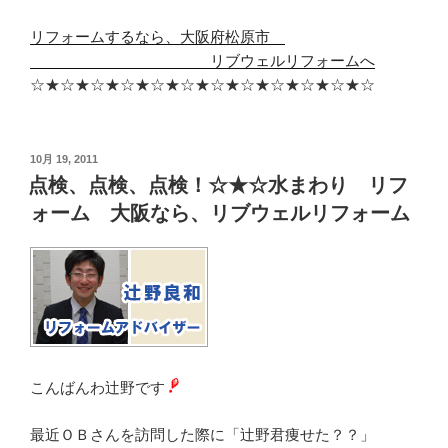
リフォームするなら、大阪府松原市
リブウェルリフォームへ
☆★☆★☆★☆★☆★☆★☆★☆★☆★☆★☆★☆
投
10月 19, 2011
稿
点検、点検、点検！☆★☆水まわり リフ
日:
ォーム 大阪なら、リブウェルリフォーム
こんばんわ辻野です
最近ＯＢさんを訪問した際に「辻野君痩せた？？」