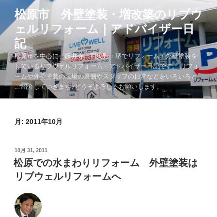
コ
松原市 外壁塗装・増改築のリブウ
ン
ェルリフォーム｜アドバイザー日
テ
ン
記
ツ
松原市を中心に、藤井寺・羽曳野・堺でリフォーム・外壁塗装を
へ
しているリブウェルリフォーム・アドバイザー日記です。 リフォ
ス
ームや外壁塗装の現場の裏側やスタッフの日常などをいろいろと
キ
ご紹介していきます♪どうぞよろしくお願いします。
ッ
プ
月:
2011年10月
投
10月 31, 2011
稿
松原での水まわりリフォーム 外壁塗装は
日:
リブウェルリフォームへ