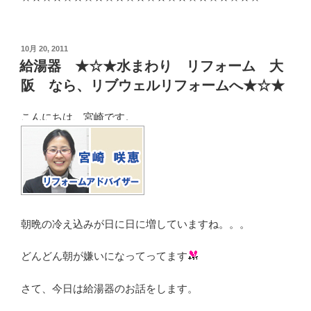
投
10月 20, 2011
稿
給湯器 ★☆★水まわり リフォーム 大
日:
阪 なら、リブウェルリフォームへ★☆★
こんにちは、宮崎です。
朝晩の冷え込みが日に日に増していますね。。。
どんどん朝が嫌いになってってます
さて、今日は給湯器のお話をします。