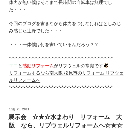
体力が無い僕はそこまで長時間の自転車は無理でし
た・・・
今回のブログを書きながら体力をつけなければとしみじ
み感じた辻野でした・・・
・・・一体僕は何を書いているんだろう？？
*-*-*-*-*-*-*-*-*-*-*-*-*-*-*-*-*-*-*-*-*-*-*-*-*-*-*-*-*-*-*-*
エコ
と
感動リフォーム
がリブウェルの常識です
リフォームするなら南大阪 松原市のリフォーム リブウェ
ルリフォームへ
*-*-*-*-*-*-*-*-*-*-*-*-*-*-*-*-*-*-*-*-*-*-*-*-*-*-*-*-*-*-*-*
投
10月 25, 2011
稿
展示会 ☆★☆水まわり リフォーム 大
日:
阪 なら、リブウェルリフォームへ☆★☆