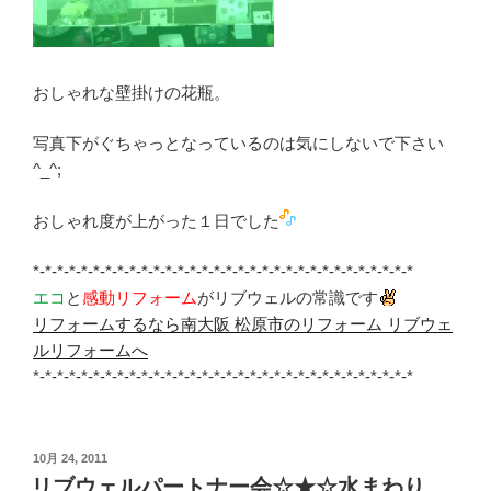
おしゃれな壁掛けの花瓶。
写真下がぐちゃっとなっているのは気にしないで下さい
^_^;
おしゃれ度が上がった１日でした
*-*-*-*-*-*-*-*-*-*-*-*-*-*-*-*-*-*-*-*-*-*-*-*-*-*-*-*-*-*-*-*
エコ
と
感動リフォーム
がリブウェルの常識です
リフォームするなら南大阪 松原市のリフォーム リブウェ
ルリフォームへ
*-*-*-*-*-*-*-*-*-*-*-*-*-*-*-*-*-*-*-*-*-*-*-*-*-*-*-*-*-*-*-*
投
10月 24, 2011
稿
リブウェルパートナー会☆★☆水まわり