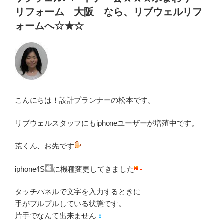
日:
リフォーム 大阪 なら、リブウェルリフ
ォームへ☆★☆
こんにちは！設計プランナーの松本です。
リブウェルスタッフにもiphoneユーザーが増殖中です。
荒くん、お先です
iphone4S
に機種変更してきました
タッチパネルで文字を入力するときに
手がプルプルしている状態です。
片手でなんて出来ません