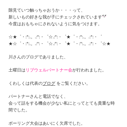
隙見ていつ触っちゃおうか・・・って、
新しいもの好きな我が子にチェックされています
今度はおもちゃにされないように気をつけます。
☆★゜・:*:.。.:*:・゜☆.:*:・゜★゜・:*:.。.:*:・゜
★☆゜・:*:.。.:*:・゜☆.:*:・゜★゜・:*:.。.:*:・゜☆★
川さんのブログでありました、
土曜日は
リブウェルパートナー会
が行われました。
くわしくは代表の
ブログ
をご覧ください。
パートナーさんと電話でなく、
会って話をする機会が少ない私にとってとても貴重な時
間でした。
ボーリング大会はあいにく欠席でした。