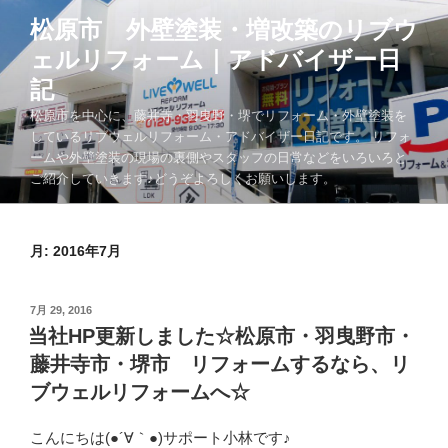
コ
松原市 外壁塗装・増改築のリブウ
ン
ェルリフォーム｜アドバイザー日
テ
ン
記
ツ
松原市を中心に、藤井寺・羽曳野・堺でリフォーム・外壁塗装を
へ
しているリブウェルリフォーム・アドバイザー日記です。 リフォ
ス
ームや外壁塗装の現場の裏側やスタッフの日常などをいろいろと
キ
ご紹介していきます♪どうぞよろしくお願いします。
ッ
プ
月:
2016年7月
投
7月 29, 2016
稿
当社HP更新しました☆松原市・羽曳野市・
日:
藤井寺市・堺市 リフォームするなら、リ
ブウェルリフォームへ☆
こんにちは(●´∀｀●)サポート小林です♪