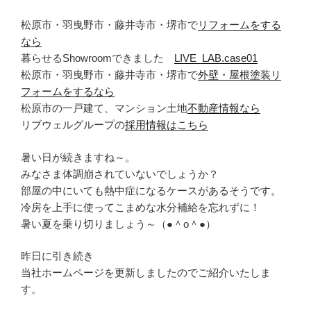
松原市・羽曳野市・藤井寺市・堺市で
リフォームをする
なら
暮らせるShowroomできました
LIVE_LAB.case01
松原市・羽曳野市・藤井寺市・堺市で
外壁・屋根塗装リ
フォームをするなら
松原市の一戸建て、マンション土地
不動産情報なら
リブウェルグループの
採用情報はこちら
暑い日が続きますね～。
みなさま体調崩されていないでしょうか？
部屋の中にいても熱中症になるケースがあるそうです。
冷房を上手に使ってこまめな水分補給を忘れずに！
暑い夏を乗り切りましょう～（●＾o＾●）
昨日に引き続き
当社ホームページを更新しましたのでご紹介いたしま
す。