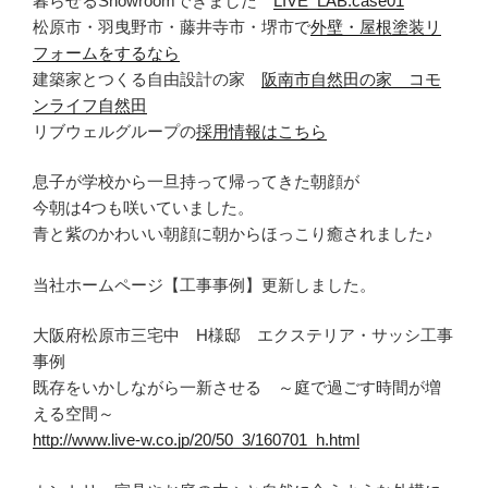
暮らせるShowroomできました
LIVE_LAB.case01
松原市・羽曳野市・藤井寺市・堺市で
外壁・屋根塗装リ
フォームをするなら
建築家とつくる自由設計の家
阪南市自然田の家 コモ
ンライフ自然田
リブウェルグループの
採用情報はこちら
息子が学校から一旦持って帰ってきた朝顔が
今朝は4つも咲いていました。
青と紫のかわいい朝顔に朝からほっこり癒されました♪
当社ホームページ【工事事例】更新しました。
大阪府松原市三宅中 H様邸 エクステリア・サッシ工事
事例
既存をいかしながら一新させる ～庭で過ごす時間が増
える空間～
http://www.live-w.co.jp/20/50_3/160701_h.html