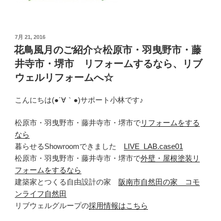
投
7月 21, 2016
稿
花鳥風月のご紹介☆松原市・羽曳野市・藤
日:
井寺市・堺市 リフォームするなら、リブ
ウェルリフォームへ☆
こんにちは(●´∀｀●)サポート小林です♪
松原市・羽曳野市・藤井寺市・堺市で
リフォームをする
なら
暮らせるShowroomできました
LIVE_LAB.case01
松原市・羽曳野市・藤井寺市・堺市で
外壁・屋根塗装リ
フォームをするなら
建築家とつくる自由設計の家
阪南市自然田の家 コモ
ンライフ自然田
リブウェルグループの
採用情報はこちら