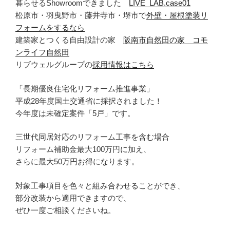
暮らせるShowroomできました
LIVE_LAB.case01
松原市・羽曳野市・藤井寺市・堺市で
外壁・屋根塗装リ
フォームをするなら
建築家とつくる自由設計の家
阪南市自然田の家 コモ
ンライフ自然田
リブウェルグループの
採用情報はこちら
「長期優良住宅化リフォーム推進事業」
平成28年度国土交通省に採択されました！
今年度は未確定案件「5戸」です。
三世代同居対応のリフォーム工事を含む場合
リフォーム補助金最大100万円に加え、
さらに最大50万円お得になります。
対象工事項目を色々と組み合わせることができ、
部分改装から適用できますので、
ぜひ一度ご相談くださいね。