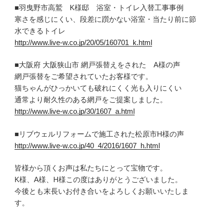
■羽曳野市高鷲 K様邸 浴室・トイレ入替工事事例
寒さを感じにくい、段差に躓かない浴室・当たり前に節
水できるトイレ
http://www.live-w.co.jp/20/05/160701_k.html
■大阪府 大阪狭山市 網戸張替えをされた A様の声
網戸張替をご希望されていたお客様です。
猫ちゃんがひっかいても破れにくく光も入りにくい
通常より耐久性のある網戸をご提案しました。
http://www.live-w.co.jp/30/1607_a.html
■リブウェルリフォームで施工された松原市H様の声
http://www.live-w.co.jp/40_4/2016/1607_h.html
皆様から頂くお声は私たちにとって宝物です。
K様、A様、H様この度はありがとうございました。
今後とも末長いお付き合いをよろしくお願いいたしま
す。