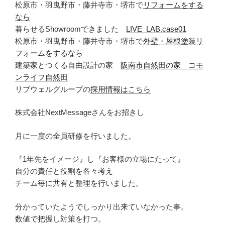
松原市・羽曳野市・藤井寺市・堺市で
リフォームをする
なら
暮らせるShowroomできました
LIVE_LAB.case01
松原市・羽曳野市・藤井寺市・堺市で
外壁・屋根塗装リ
フォームをするなら
建築家とつくる自由設計の家
阪南市自然田の家 コモ
ンライフ自然田
リブウェルグループの
採用情報はこちら
株式会社NextMessageさんをお招きし
月に一度の全員研修を行いました。
『1年先をイメージ』し『お客様の立場にたって』
自分の責任と役割を各々考え
チーム毎に共有と整理を行いました。
分かっていたようでしっかり出来ていなかった事。
数値で把握し対策を打つ。