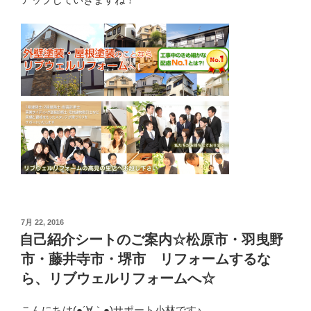
投
7月 22, 2016
稿
自己紹介シートのご案内☆松原市・羽曳野
日:
市・藤井寺市・堺市 リフォームするな
ら、リブウェルリフォームへ☆
こんにちは(●´∀｀●)サポート小林です♪