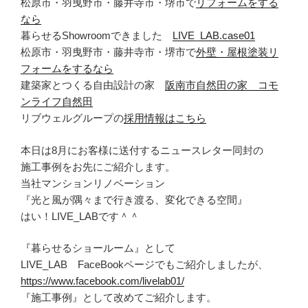
松原市・羽曳野市・藤井寺市・堺市で
リフォームをする
なら
暮らせるShowroomできました
LIVE_LAB.case01
松原市・羽曳野市・藤井寺市・堺市で
外壁・屋根塗装リ
フォームをするなら
建築家とつくる自由設計の家
阪南市自然田の家 コモ
ンライフ自然田
リブウェルグループの
採用情報はこちら
本日は8月にお客様に送付するニュースレター同封の
施工事例をお先にご紹介します。
当社マンションリノベーション
『光と風が隅々まで行き渡る、変化できる空間』
はい！LIVE_LABです＾＾
『暮らせるショールーム』として
LIVE_LAB FaceBookページでもご紹介しましたが、
https://www.facebook.com/livelab01/
『施工事例』として改めてご紹介します。