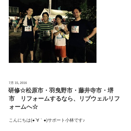
投
7月 15, 2016
稿
研修☆松原市・羽曳野市・藤井寺市・堺
日:
市 リフォームするなら、リブウェルリフ
ォームへ☆
こんにちは(●´∀｀●)サポート小林です♪