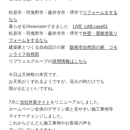
松原市・羽曳野市・藤井寺市・堺市で
リフォームをする
なら
暮らせるShowroomできました
LIVE_LAB.case01
松原市・羽曳野市・藤井寺市・堺市で
外壁・屋根塗装リ
フォームをするなら
建築家とつくる自由設計の家
阪南市自然田の家 コモ
ンライフ自然田
リブウェルグループの
採用情報はこちら
今日は天神祭の本宮です。
お天気がくずれるようですが、花火の時だけでも
雨が止むといいですね。
7月に
当社外装サイト
をリニューアルしました。
ホームページ全体のデザイン面と見やすい施工事例等
マイナーチェンジしました。
これからどんどん施工事例やお客様の声を
アップしていきますね！