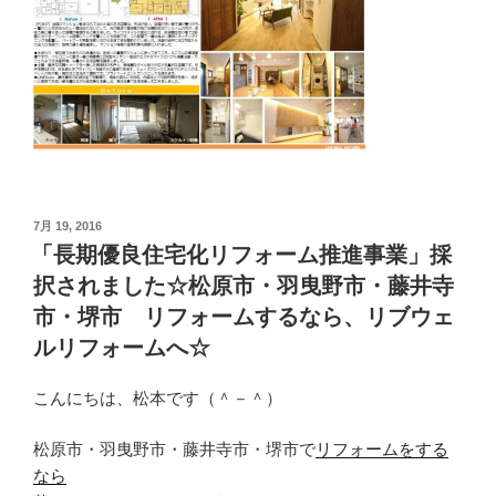
投
7月 19, 2016
稿
「長期優良住宅化リフォーム推進事業」採
日:
択されました☆松原市・羽曳野市・藤井寺
市・堺市 リフォームするなら、リブウェ
ルリフォームへ☆
こんにちは、松本です（＾－＾）
松原市・羽曳野市・藤井寺市・堺市で
リフォームをする
なら