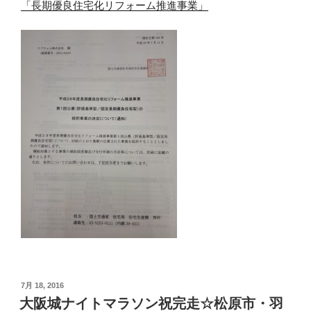
「長期優良住宅化リフォーム推進事業」
投
7月 18, 2016
稿
大阪城ナイトマラソン祝完走☆松原市・羽
日: