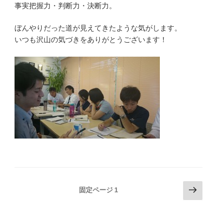
事実把握力・判断力・決断力。
ぼんやりだった道が見えてきたような気がします。
いつも沢山の気づきをありがとうございます！
投
次
固定ページ
1
の
稿
ペ
の