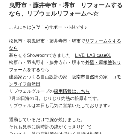
曳野市・藤井寺市・堺市 リフォームする
なら、リブウェルリフォームへ☆
こんにちは(●´∀｀●)サポート小林です♪
松原市・羽曳野市・藤井寺市・堺市で
リフォームをする
なら
暮らせるShowroomできました
LIVE_LAB.case01
松原市・羽曳野市・藤井寺市・堺市で
外壁・屋根塗装リ
フォームをするなら
建築家とつくる自由設計の家
阪南市自然田の家 コモ
ンライフ自然田
リブウェルグループの
採用情報はこちら
7月18日海の日。じりじり灼熱の松原市です。
リブウェルは本日も元気に営業いたしております♪
通勤しているだけで腕が焼けました。
それも見事に腕時計の跡がくっきり(^_^;)
みなさま、熱中症対策だけでなく日焼け対策も