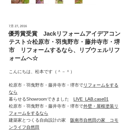
投
7月 27, 2016
稿
優秀賞受賞 Jackリフォームアイデアコン
日:
テスト☆松原市・羽曳野市・藤井寺市・堺
市 リフォームするなら、リブウェルリフ
ォームへ☆
こんにちは、松本です（＾－＾）
松原市・羽曳野市・藤井寺市・堺市で
リフォームをする
なら
暮らせるShowroomできました
LIVE_LAB.case01
松原市・羽曳野市・藤井寺市・堺市で
外壁・屋根塗装リ
フォームをするなら
建築家とつくる自由設計の家
阪南市自然田の家 コモ
ンライフ自然田