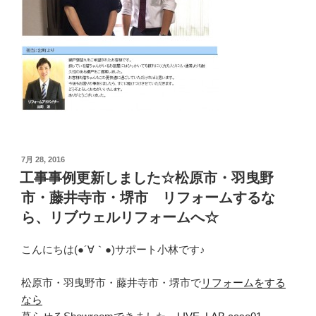
投
7月 28, 2016
稿
工事事例更新しました☆松原市・羽曳野
日:
市・藤井寺市・堺市 リフォームするな
ら、リブウェルリフォームへ☆
こんにちは(●´∀｀●)サポート小林です♪
松原市・羽曳野市・藤井寺市・堺市で
リフォームをする
なら