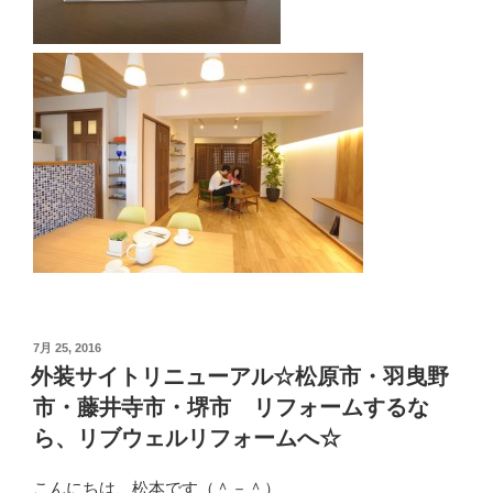
投
7月 25, 2016
稿
外装サイトリニューアル☆松原市・羽曳野
日:
市・藤井寺市・堺市 リフォームするな
ら、リブウェルリフォームへ☆
こんにちは、松本です（＾－＾）