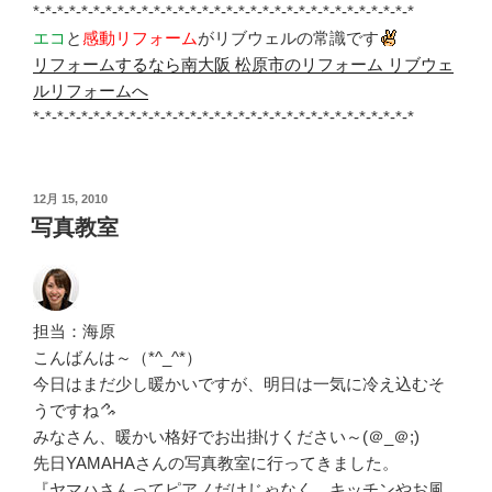
*-*-*-*-*-*-*-*-*-*-*-*-*-*-*-*-*-*-*-*-*-*-*-*-*-*-*-*-*-*-*-*
エコ
と
感動リフォーム
がリブウェルの常識です
リフォームするなら南大阪 松原市のリフォーム リブウェ
ルリフォームへ
*-*-*-*-*-*-*-*-*-*-*-*-*-*-*-*-*-*-*-*-*-*-*-*-*-*-*-*-*-*-*-*
投
12月 15, 2010
稿
写真教室
日:
担当：海原
こんばんは～（*^_^*）
今日はまだ少し暖かいですが、明日は一気に冷え込むそ
うですね
みなさん、暖かい格好でお出掛けください～(＠_＠;)
先日YAMAHAさんの写真教室に行ってきました。
『ヤマハさんってピアノだけじゃなく、キッチンやお風