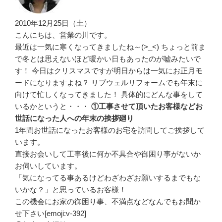
2010年12月25日（土）
こんにちは、営業の川です。
最近は一気に寒くなってきましたね～(>_<) ちょっと前ま
で冬とは思えないほど暖かい日もあったのが嘘みたいで
す！ 今日はクリスマスですが明日からは一気にお正月モ
ードになりますよね？ リブウェルリフォームでも年末に
向けて忙しくなってきました！ 具体的にどんな事をして
いるかというと・・・
①工事させて頂いたお客様などお
世話になった人への年末の挨拶廻り
1年間お世話になったお客様のお宅を訪問してご挨拶して
います。
直接お会いして工事後に何か不具合や御困り事がないか
お伺いしています。
「気になってる事あるけどわざわざお願いするまでもな
いかな？」と思っているお客様！
この機会にお家の御困り事、不満点などなんでもお聞か
せ下さい[emoji:v-392]