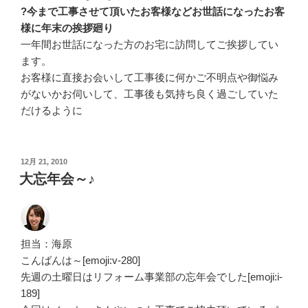
?今まで工事させて頂いたお客様などお世話になったお客
様に年末の挨拶廻り
一年間お世話になった方のお宅に訪問してご挨拶してい
ます。
お客様に直接お会いして工事後に何かご不明点や御悩み
がないかお伺いして、工事後も気持ち良く過ごしていた
だけるように
投
12月 21, 2010
稿
大忘年会～♪
日:
担当：海原
こんばんは～[emoji:v-280]
先週の土曜日はリフォーム事業部の忘年会でした[emoji:i-
189]