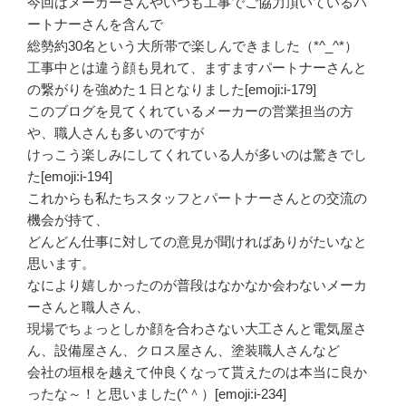
今回はメーカーさんやいつも工事でご協力頂いているパ
ートナーさんを含んで
総勢約30名という大所帯で楽しんできました（*^_^*）
工事中とは違う顔も見れて、ますますパートナーさんと
の繋がりを強めた１日となりました[emoji:i-179]
このブログを見てくれているメーカーの営業担当の方
や、職人さんも多いのですが
けっこう楽しみにしてくれている人が多いのは驚きでし
た[emoji:i-194]
これからも私たちスタッフとパートナーさんとの交流の
機会が持て、
どんどん仕事に対しての意見が聞ければありがたいなと
思います。
なにより嬉しかったのが普段はなかなか会わないメーカ
ーさんと職人さん、
現場でちょっとしか顔を合わさない大工さんと電気屋さ
ん、設備屋さん、クロス屋さん、塗装職人さんなど
会社の垣根を越えて仲良くなって貰えたのは本当に良か
ったな～！と思いました(^＾）[emoji:i-234]