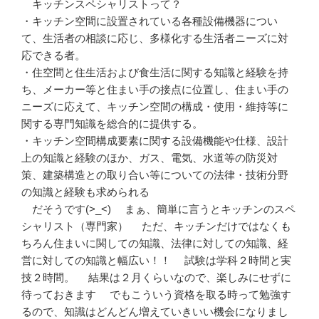
キッチンスペシャリストって？
・キッチン空間に設置されている各種設備機器につい
て、生活者の相談に応じ、多様化する生活者ニーズに対
応できる者。
・住空間と住生活および食生活に関する知識と経験を持
ち、メーカー等と住まい手の接点に位置し、住まい手の
ニーズに応えて、キッチン空間の構成・使用・維持等に
関する専門知識を総合的に提供する。
・キッチン空間構成要素に関する設備機能や仕様、設計
上の知識と経験のほか、ガス、電気、水道等の防災対
策、建築構造との取り合い等についての法律・技術分野
の知識と経験も求められる
だそうです(>_<) まぁ、簡単に言うとキッチンのスペ
シャリスト（専門家） ただ、キッチンだけではなくも
ちろん住まいに関しての知識、法律に対しての知識、経
営に対しての知識と幅広い！！ 試験は学科２時間と実
技２時間。 結果は２月くらいなので、楽しみにせずに
待っておきます でもこういう資格を取る時って勉強す
るので、知識はどんどん増えていきいい機会になりまし