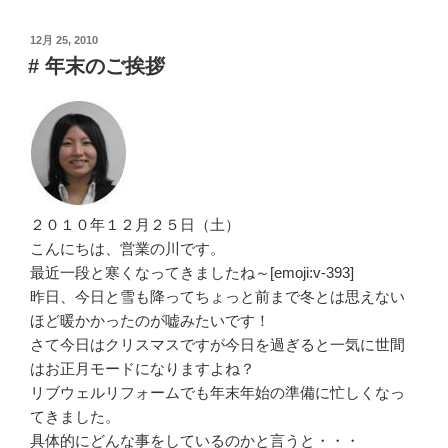
投
12月 25, 2010
稿
# 年末のご挨拶
日:
２０１０年１２月２５日（土）
こんにちは、営業の川です。
最近一段と寒くなってきましたね～[emoji:v-393]
昨日、今日と雪も降ってちょっと前まで冬とは思えない
ほど暖かかったのが嘘みたいです！
さて今日はクリスマスですが今日を過ぎると一気に世間
はお正月モードになりますよね？
リブウェルリフォームでも年末年始の準備に忙しくなっ
てきました。
具体的にどんな事をしているのかと言うと・・・