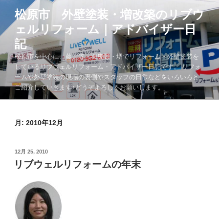
コ
松原市 外壁塗装・増改築のリブウ
ン
ェルリフォーム｜アドバイザー日
テ
ン
記
ツ
松原市を中心に、藤井寺・羽曳野・堺でリフォーム・外壁塗装を
へ
しているリブウェルリフォーム・アドバイザー日記です。 リフォ
ス
ームや外壁塗装の現場の裏側やスタッフの日常などをいろいろと
キ
ご紹介していきます♪どうぞよろしくお願いします。
ッ
プ
月:
2010年12月
投
12月 25, 2010
稿
リブウェルリフォームの年末
日: