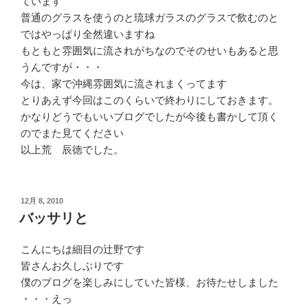
ています
普通のグラスを使うのと琉球ガラスのグラスで飲むのと
ではやっぱり全然違いますね
もともと雰囲気に流されがちなのでそのせいもあると思
うんですが・・・
今は、家で沖縄雰囲気に流されまくってます
とりあえず今回はこのくらいで終わりにしておきます。
かなりどうでもいいブログでしたが今後も書かして頂く
のでまた見てください
以上荒 辰徳でした。
投
12月 8, 2010
稿
バッサリと
日:
こんにちは細目の辻野です
皆さんお久しぶりです
僕のブログを楽しみにしていた皆様、お待たせしました
・・・えっ