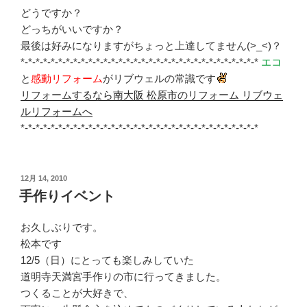
どうですか？
どっちがいいですか？
最後は好みになりますがちょっと上達してません(>_<)？
*-*-*-*-*-*-*-*-*-*-*-*-*-*-*-*-*-*-*-*-*-*-*-*-*-*-*-*-*-*-*-*
エコ
と
感動リフォーム
がリブウェルの常識です
リフォームするなら南大阪 松原市のリフォーム リブウェ
ルリフォームへ
*-*-*-*-*-*-*-*-*-*-*-*-*-*-*-*-*-*-*-*-*-*-*-*-*-*-*-*-*-*-*-*
投
12月 14, 2010
稿
手作りイベント
日:
お久しぶりです。
松本です
12/5（日）にとっても楽しみしていた
道明寺天満宮手作りの市に行ってきました。
つくることが大好きで、