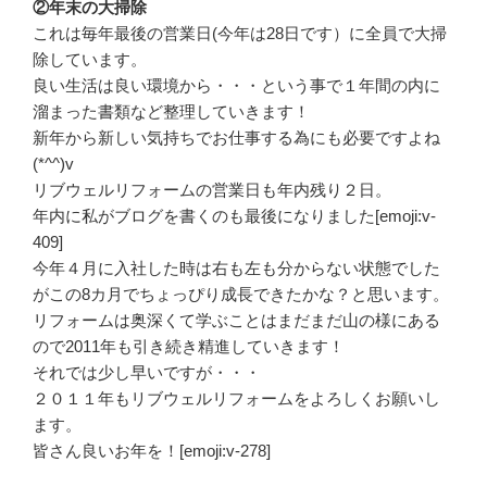
②年末の大掃除
これは毎年最後の営業日(今年は28日です）に全員で大掃
除しています。
良い生活は良い環境から・・・という事で１年間の内に
溜まった書類など整理していきます！
新年から新しい気持ちでお仕事する為にも必要ですよね
(*^^)v
リブウェルリフォームの営業日も年内残り２日。
年内に私がブログを書くのも最後になりました[emoji:v-
409]
今年４月に入社した時は右も左も分からない状態でした
がこの8カ月でちょっぴり成長できたかな？と思います。
リフォームは奥深くて学ぶことはまだまだ山の様にある
ので2011年も引き続き精進していきます！
それでは少し早いですが・・・
２０１１年もリブウェルリフォームをよろしくお願いし
ます。
皆さん良いお年を！[emoji:v-278]