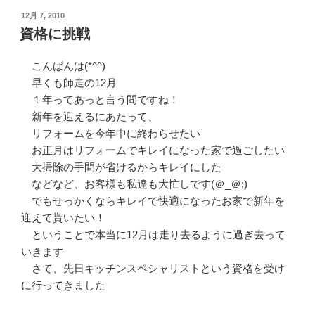
投
12月 7, 2010
稿
資格に挑戦
日:
こんばんは(*^^)
早くも師走の12月
１年ってあっと言う間ですね！
新年を迎えるにあたって、
リフォームを今年中に終わらせたい
お正月はリフォームでキレイになった家で過ごしたい
大掃除の手間が省けるからキレイにした
などなど、お客様も私達も大忙しです(＠_＠;)
でもせっかくならキレイで快適になったお家で新年を
迎えて貰いたい！
ということで本当に12月は走り去るように過ぎ去って
いきます
さて、先日キッチンスペシャリストという資格を受け
に行ってきました