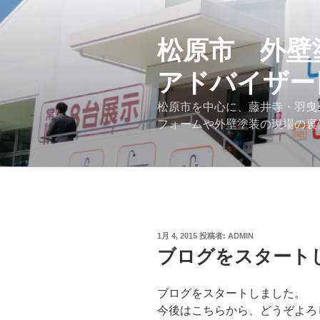
コ
ン
テ
松原市 外壁
ン
アドバイザー
ツ
へ
松原市を中心に、藤井寺・羽曳
ス
フォームや外壁塗装の現場の裏
キ
ッ
プ
投
1月 4, 2015
投稿者:
ADMIN
稿
ブログをスタート
日:
ブログをスタートしました。
今後はこちらから、どうぞよろ