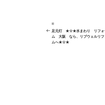
投
前
前
稿
の
足元灯 ★☆★水まわり リフォ
投
ム 大阪 なら、リブウェルリフ
ナ
稿
ムへ★☆★
ビ
ゲ
ー
シ
ョ
ン