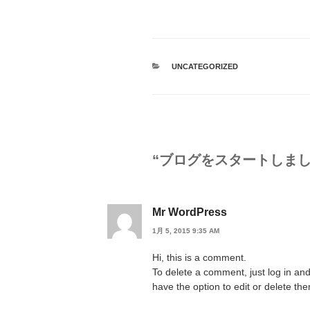
カ
UNCATEGORIZED
テ
ゴ
リ
ー
“ブログをスタートしまし
Mr WordPress
1月 5, 2015 9:35 AM
Hi, this is a comment.
To delete a comment, just log in an
have the option to edit or delete th