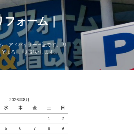
リフォーム｜
ム・アドバイザー日記です。 リ
うぞよろしくお願いします。
2026年8月
水
木
金
土
日
1
2
5
6
7
8
9