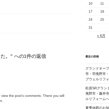
10
11
17
18
24
25
31
« 6月
た。” への1件の返信
最近の投稿
グランドオープ
市・羽曳野市
ブウェルリフ
松原SRグラン
曳野市・藤井
d view the post's comments. There you will
ルリフォーム
em.
夏季休暇のお