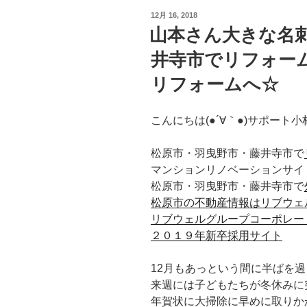
投
12月 16, 2018
稿
山本さん大きな名
日:
井寺市でリフォー
リフォームへ☆
こんにちは(●´∀｀●)サポート小
松原市・羽曳野市・藤井寺市で
マンションリノベーションサイ
松原市・羽曳野市・藤井寺市で
松原市の不動産情報は
リブウェ
リブウェルグループコーポレー
２０１９年新卒採用サイト
12月もあっという間に半ばを
来週には子どもたちが冬休みに突入
年賀状に大掃除に早めに取りか