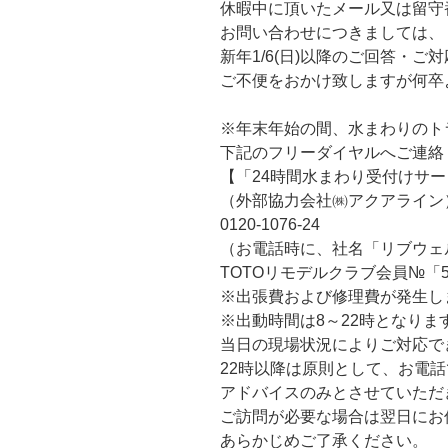
休暇中に頂いたメール又は留守
お問い合わせにつきましては、
新年1/6(日)以降のご回答・ご
ご不便をおかけ致しますが何卒
※年末年始の間、水まわりのト
下記のフリーダイヤルへご連絡
【「24時間水まわり受付けサ
（外部協力会社㈱アクアライン
0120-1076-24
（お電話時に、社名「リブウェ
TOTOリモデルクラブ会員№「5
※出張費および修理費が発生し
※出動時間は8～22時となりま
当日の現場状況によりご対応で
22時以降は原則として、お電
アドバイスのみとさせていただ
ご訪問が必要な場合は翌日にお
あらかじめご了承ください。