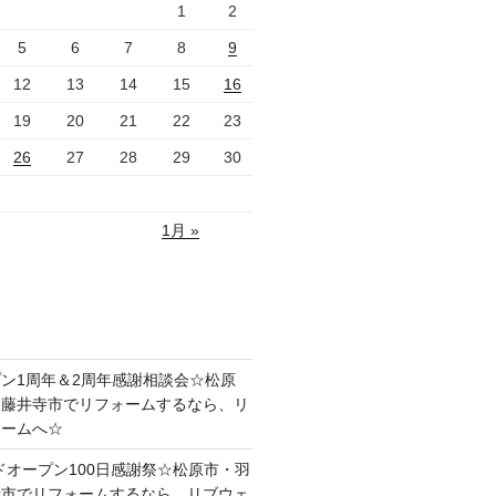
1
2
5
6
7
8
9
12
13
14
15
16
19
20
21
22
23
26
27
28
29
30
1月 »
ン1周年＆2周年感謝相談会☆松原
・藤井寺市でリフォームするなら、リ
ォームへ☆
ドオープン100日感謝祭☆松原市・羽
寺市でリフォームするなら、リブウェ