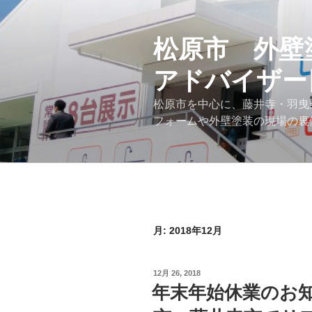
コ
ン
テ
松原市 外壁
ン
アドバイザー
ツ
へ
松原市を中心に、藤井寺・羽曳
ス
フォームや外壁塗装の現場の裏
キ
ッ
プ
月:
2018年12月
投
12月 26, 2018
稿
年末年始休業のお
日: