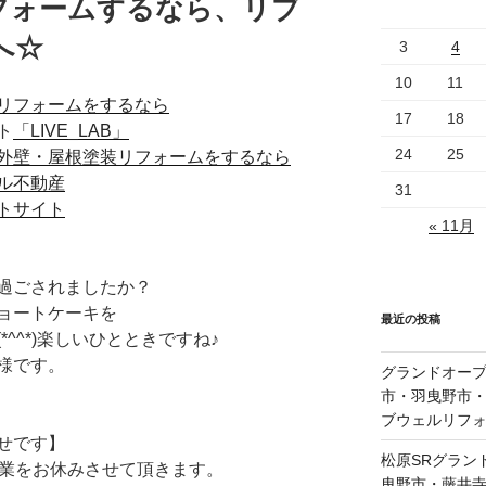
フォームするなら、リブ
へ☆
3
4
10
11
リフォームをするなら
17
18
ト
「LIVE_LAB」
24
25
外壁・屋根塗装リフォームをするなら
ル不動産
31
トサイト
« 11月
過ごされましたか？
ョートケーキを
最近の投稿
^^*)楽しいひとときですね♪
様です。
グランドオープ
市・羽曳野市
ブウェルリフ
せです】
松原SRグラン
)まで営業をお休みさせて頂きます。
曳野市・藤井