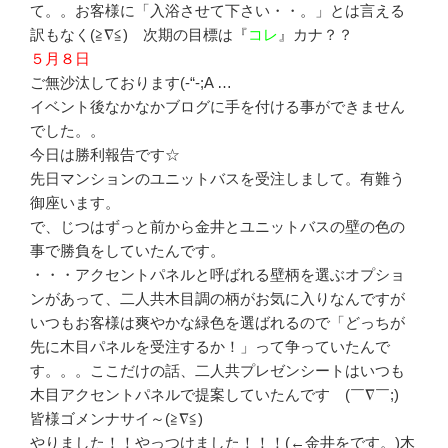
て。。お客様に「入浴させて下さい・・。」とは言える
訳もなく(≧∇≦) 次期の目標は『
コレ
』カナ？？
５月８日
ご無沙汰しております(-“-;A …
イベント後なかなかブログに手を付ける事ができません
でした。。
今日は勝利報告です☆
先日マンションのユニットバスを受注しまして。有難う
御座います。
で、じつはずっと前から金井とユニットバスの壁の色の
事で勝負をしていたんです。
・・・アクセントパネルと呼ばれる壁柄を選ぶオプショ
ンがあって、二人共木目調の柄がお気に入りなんですが
いつもお客様は爽やかな緑色を選ばれるので「どっちが
先に木目パネルを受注するか！」って争っていたんで
す。。。ここだけの話、二人共プレゼンシートはいつも
木目アクセントパネルで提案していたんですゞ(￣∇￣;)
皆様ゴメンナサイ～(≧∇≦)
やりました！！やっつけました！！！(←金井をです。)木