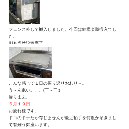
フェンス外して搬入しました。今回は結構楽勝搬入でし
た。
IHも当然設置完了。
こんな感じで１日の振り返りおわり～。
う～ん眠い。。。(￣～￣;)
帰りまふ。
６月１９日
お疲れ様です。
ドコのドナたか存じませんが最近拍手を何度か頂きまし
て有難う御座います。