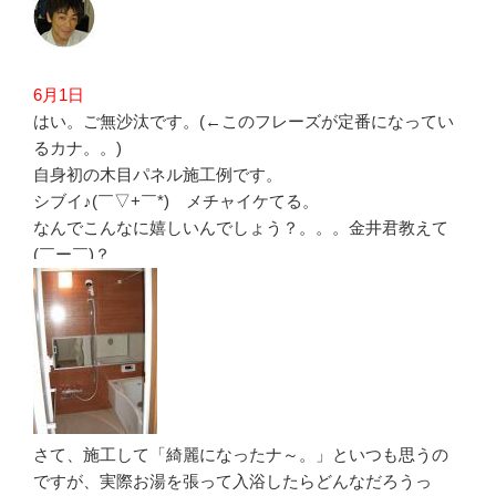
6月1日
はい。ご無沙汰です。(←このフレーズが定番になってい
るカナ。。)
自身初の木目パネル施工例です。
シブイ♪(￣▽+￣*) メチャイケてる。
なんでこんなに嬉しいんでしょう？。。。金井君教えて
(￣ー￣)？
さて、施工して「綺麗になったナ～。」といつも思うの
ですが、実際お湯を張って入浴したらどんなだろうっ