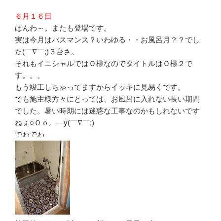
６月１６日
ばんわ～。またも登場です。
実は今月はバスマンス？いわゆる・・お風呂月？？でし
た(￣∇￣;)３台さ。
それもイニシャルではＯ様なのでタイトルはＯ様２で
す。。。
もう竣工しちゃってますからイッキに見易くです。
でも施主様方々にとっては、お風呂に入れない長い期間
でした。暑い時期には迷惑な工事なのかもしれないです
ねぇ○Ｏｏ。―y(￣∇￣;)
でわでわ