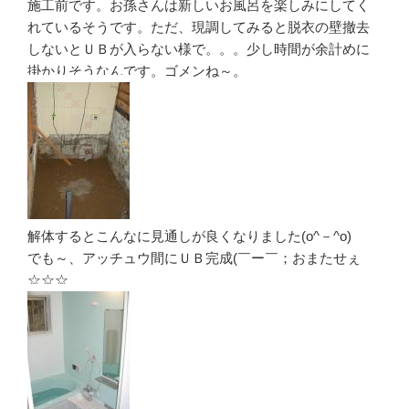
施工前です。お孫さんは新しいお風呂を楽しみにしてく
れているそうです。ただ、現調してみると脱衣の壁撤去
しないとＵＢが入らない様で。。。少し時間が余計めに
掛かりそうなんです。ゴメンね～。
解体するとこんなに見通しが良くなりました(o^－^o)
でも～、アッチュウ間にＵＢ完成(￣ー￣；おまたせぇ
☆☆☆