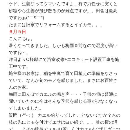
ケド。生姜餅ってウマいんですよ、杵で力任せに突くと
砂糖やら生姜が飛び散るのが難点ですが。。田舎は最高
ですわぁ(*￣∇￣*)
たまには旧家でリフォームするとイイカモ。。。
６月５日
こんにちは。
暑くなってきました。しかも梅雨直前なので湿度が高い
ですね～。
昨日よりO様邸にて浴室改修+エコキュート設置工事を施
工中です。
施主様のお家は、稲を中庭で育て田植えの準備をなさっ
ていて、なんか旬のモノを感じました。まさにお百姓さ
んのお家。
梅雨に田んぼでカエルの鳴き声・・・子供の頃は普通に
聞いていたのに今はそんな季節を感じる事が少なくなっ
てしまいました。
質問（-“”-；) カエル釣りってしたことないですか？木の
枝の先にヒモを付けてエサは白い綿で。。。畦の横の溝
で。。？その延長でスルメ(若しくはカエル)でザリガニつ