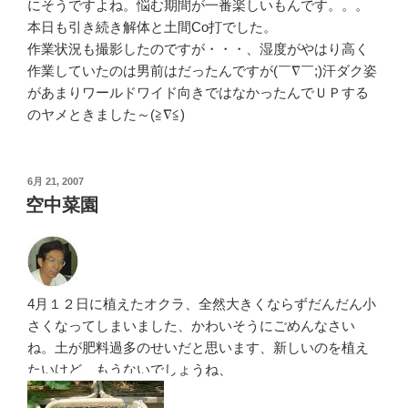
にそうですよね。悩む期間が一番楽しいもんです。。。
本日も引き続き解体と土間Co打でした。
作業状況も撮影したのですが・・・、湿度がやはり高く
作業していたのは男前はだったんですが(￣∇￣;)汗ダク姿
があまりワールドワイド向きではなかったんでＵＰする
のヤメときました～(≧∇≦)
投
6月 21, 2007
稿
空中菜園
日:
4月１２日に植えたオクラ、全然大きくならずだんだん小
さくなってしまいました、かわいそうにごめんなさい
ね。土が肥料過多のせいだと思います、新しいのを植え
たいけど、もうないでしょうね、