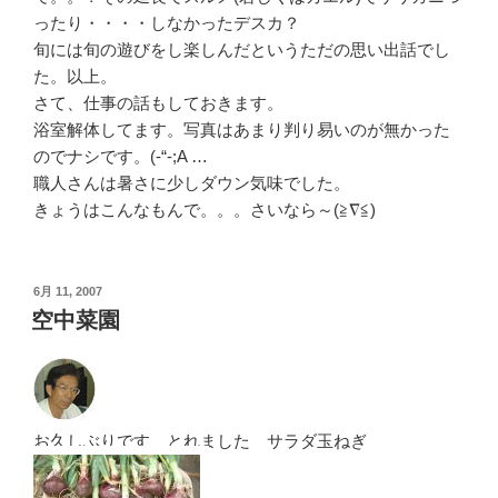
ったり・・・・しなかったデスカ？
旬には旬の遊びをし楽しんだというただの思い出話でし
た。以上。
さて、仕事の話もしておきます。
浴室解体してます。写真はあまり判り易いのが無かった
のでナシです。(-“-;A …
職人さんは暑さに少しダウン気味でした。
きょうはこんなもんで。。。さいなら～(≧∇≦)
投
6月 11, 2007
稿
空中菜園
日:
お久しぶりです とれました サラダ玉ねぎ