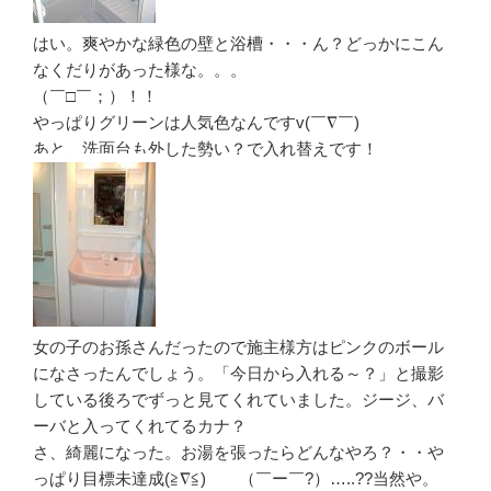
はい。爽やかな緑色の壁と浴槽・・・ん？どっかにこん
なくだりがあった様な。。。
（￣□￣；）！！
やっぱりグリーンは人気色なんですv(￣∇￣)
あと、洗面台も外した勢い？で入れ替えです！
女の子のお孫さんだったので施主様方はピンクのボール
になさったんでしょう。「今日から入れる～？」と撮影
している後ろでずっと見てくれていました。ジージ、バ
ーバと入ってくれてるカナ？
さ、綺麗になった。お湯を張ったらどんなやろ？・・や
っぱり目標未達成(≧∇≦) （￣ー￣?）…..??当然や。