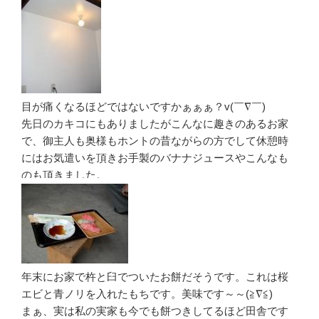
目が痛くなるほどではないですかぁぁぁ？v(￣∇￣)
先日のカキコにもありましたがこんなに趣きのあるお家
で、御主人も奥様もホントの昔ながらの方でして休憩時
にはお気遣いを頂きお手製のバナナジュースやこんなも
のも頂きました。
年末にお家で杵と臼でついたお餅だそうです。これは桜
エビと青ノリを入れたもちです。美味です～～(≧∇≦)
まぁ、実は私の実家も今でも餅つきしてるほど田舎です