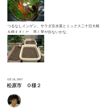
つるなしインゲン、サラダ京水菜とミックス二十日大根
を植えました、早く芽が出ないかな、
投
6月 16, 2007
稿
松原市 Ｏ様２
日: