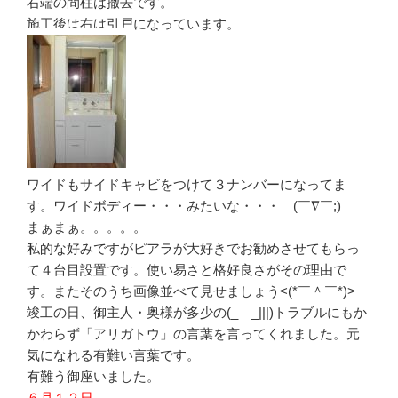
右端の間柱は撤去です。
施工後は右は引戸になっています。
ワイドもサイドキャビをつけて３ナンバーになってま
す。ワイドボディー・・・みたいな・・・ゞ(￣∇￣;)
まぁまぁ。。。。。
私的な好みですがピアラが大好きでお勧めさせてもらっ
て４台目設置です。使い易さと格好良さがその理由で
す。またそのうち画像並べて見せましょう<(*￣＾￣*)>
竣工の日、御主人・奥様が多少の(_ _|||)トラブルにもか
かわらず「アリガトウ」の言葉を言ってくれました。元
気になれる有難い言葉です。
有難う御座いました。
６月１２日