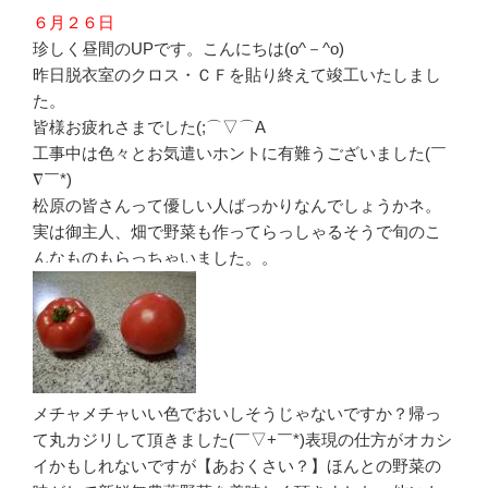
６月２６日
珍しく昼間のUPです。こんにちは(o^－^o)
昨日脱衣室のクロス・ＣＦを貼り終えて竣工いたしまし
た。
皆様お疲れさまでした(;⌒▽⌒A
工事中は色々とお気遣いホントに有難うございました(￣
∇￣*)
松原の皆さんって優しい人ばっかりなんでしょうかネ。
実は御主人、畑で野菜も作ってらっしゃるそうで旬のこ
んなものもらっちゃいました。。
メチャメチャいい色でおいしそうじゃないですか？帰っ
て丸カジリして頂きました(￣▽+￣*)表現の仕方がオカシ
イかもしれないですが【あおくさい？】ほんとの野菜の