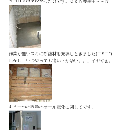
昨日ＵＰ出来なかった分です。Ｃｏｎ養生中～～☆
作業が無いスキに断熱材を充填しときました(￣∇￣*)ゞ
しかし、いつやっても痛い・かゆい。。。イヤやぁ。
もう一つの課題のオール電化に関してです。