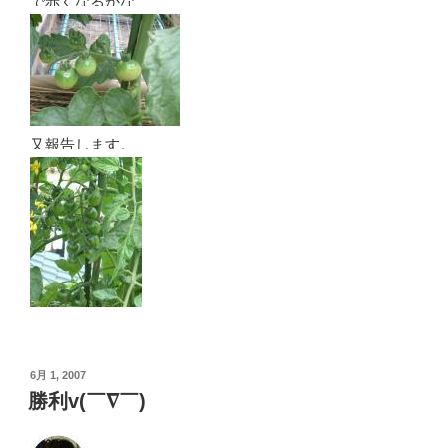
で赤くなるかな
又報告します。
投
6月 1, 2007
稿
勝利v(￣∇￣)
日: