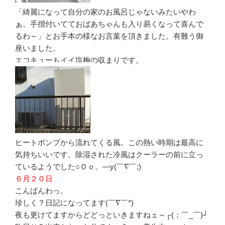
「綺麗になって自分の家のお風呂じゃないみたいやわ
ぁ。手摺付いてておばあちゃんも入り易くなって喜んで
るわ～」とお手本の様なお言葉を頂きました。有難う御
座いました。
エコキューもイイ塩梅の収まりです。
ヒートポンプから流れてくる風。この熱い時期は最高に
気持ちいいです。除湿された冷風はクーラーの前に立っ
ているようでした○Ｏｏ。―y(￣∇￣;)
６月２０日
こんばんわっ。
珍しく？日記になってます(￣∇￣*)ゞ
夜も更けてますからどどっといきますねェ～┌(；￣_￣)┘