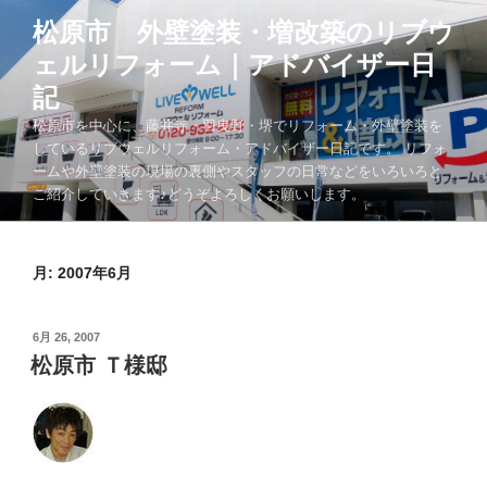
コ
松原市 外壁塗装・増改築のリブウ
ン
ェルリフォーム｜アドバイザー日
テ
ン
記
ツ
松原市を中心に、藤井寺・羽曳野・堺でリフォーム・外壁塗装を
へ
しているリブウェルリフォーム・アドバイザー日記です。 リフォ
ス
ームや外壁塗装の現場の裏側やスタッフの日常などをいろいろと
キ
ご紹介していきます♪どうぞよろしくお願いします。
ッ
プ
月:
2007年6月
投
6月 26, 2007
稿
松原市 Ｔ様邸
日: