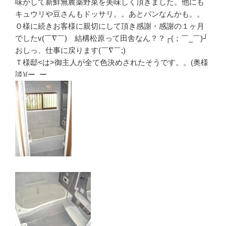
味がして新鮮無農薬野菜を美味しく頂きました。他にも
キュウリや豆さんもドッサリ。。あとパンなんかも。。
Ｏ様に続きお客様に親切にして頂き感謝・感謝の１ヶ月
でしたv(￣∇￣) 結構松原って田舎なん？？┌(；￣_￣)┘
おしっ、仕事に戻ります(￣∇￣;)
Ｔ様邸<は>御主人が全て色決めされたそうです。。(奥様
談)(ー_ーゞ