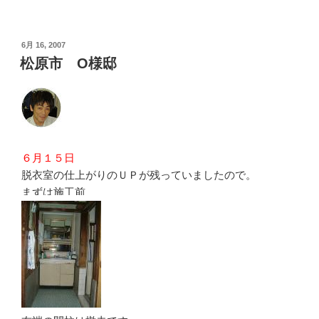
投
6月 16, 2007
稿
松原市 O様邸
日:
６月１５日
脱衣室の仕上がりのＵＰが残っていましたので。
まずは施工前