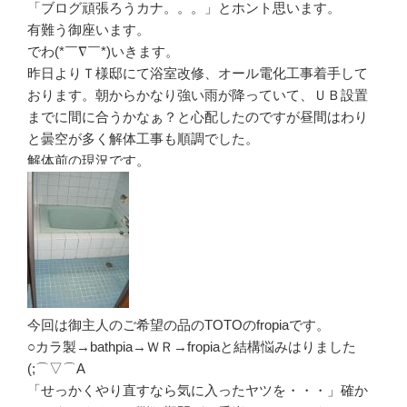
「ブログ頑張ろうカナ。。。」とホント思います。
有難う御座います。
でわ(*￣∇￣*)いきます。
昨日よりＴ様邸にて浴室改修、オール電化工事着手して
おります。朝からかなり強い雨が降っていて、ＵＢ設置
までに間に合うかなぁ？と心配したのですが昼間はわり
と曇空が多く解体工事も順調でした。
解体前の現況です。
今回は御主人のご希望の品のTOTOのfropiaです。
○カラ製→bathpia→ＷＲ→fropiaと結構悩みはりました
(;⌒▽⌒A
「せっかくやり直すなら気に入ったヤツを・・・」確か