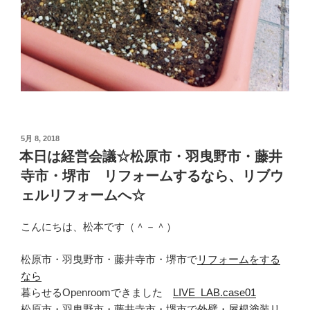
投
5月 8, 2018
稿
本日は経営会議☆松原市・羽曳野市・藤井
日:
寺市・堺市 リフォームするなら、リブウ
ェルリフォームへ☆
こんにちは、松本です（＾－＾）
松原市・羽曳野市・藤井寺市・堺市で
リフォームをする
なら
暮らせるOpenroomできました
LIVE_LAB.case01
松原市・羽曳野市・藤井寺市・堺市で
外壁・屋根塗装リ