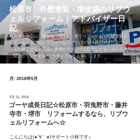
コ
松原市 外壁塗装・増改築のリブウ
ン
ェルリフォーム｜アドバイザー日
テ
ン
記
ツ
松原市を中心に、藤井寺・羽曳野・堺でリフォーム・外壁塗装を
へ
しているリブウェルリフォーム・アドバイザー日記です。 リフォ
ス
ームや外壁塗装の現場の裏側やスタッフの日常などをいろいろと
キ
ご紹介していきます♪どうぞよろしくお願いします。
ッ
プ
月:
2018年5月
投
5月 31, 2018
稿
ゴーヤ成長日記☆松原市・羽曳野市・藤井
日:
寺市・堺市 リフォームするなら、リブウ
ェルリフォームへ☆
こんにちは(●´∀｀●)サポート小林です♪