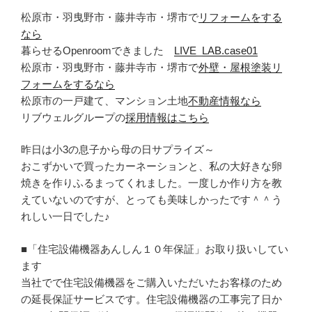
松原市・羽曳野市・藤井寺市・堺市で
リフォームをする
なら
暮らせるOpenroomできました
LIVE_LAB.case01
松原市・羽曳野市・藤井寺市・堺市で
外壁・屋根塗装リ
フォームをするなら
松原市の一戸建て、マンション土地
不動産情報なら
リブウェルグループの
採用情報はこちら
昨日は小3の息子から母の日サプライズ～
おこずかいで買ったカーネーションと、私の大好きな卵
焼きを作りふるまってくれました。一度しか作り方を教
えていないのですが、とっても美味しかったです＾＾う
れしい一日でした♪
■「住宅設備機器あんしん１０年保証」お取り扱いしてい
ます
当社でで住宅設備機器をご購入いただいたお客様のため
の延長保証サービスです。住宅設備機器の工事完了日か