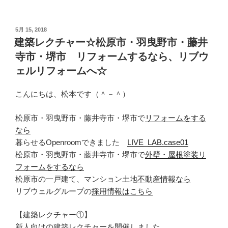
投
5月 15, 2018
稿
建築レクチャー☆松原市・羽曳野市・藤井
日:
寺市・堺市 リフォームするなら、リブウ
ェルリフォームへ☆
こんにちは、松本です（＾－＾）
松原市・羽曳野市・藤井寺市・堺市で
リフォームをする
なら
暮らせるOpenroomできました
LIVE_LAB.case01
松原市・羽曳野市・藤井寺市・堺市で
外壁・屋根塗装リ
フォームをするなら
松原市の一戸建て、マンション土地
不動産情報なら
リブウェルグループの
採用情報はこちら
【建築レクチャー①】
新人向けの建築レクチャーを開催しました。