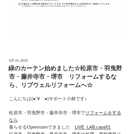
投
5月 10, 2018
稿
緑のカーテン始めました☆松原市・羽曳野
日:
市・藤井寺市・堺市 リフォームするな
ら、リブウェルリフォームへ☆
こんにちは(●´∀｀●)サポート小林です♪
松原市・羽曳野市・藤井寺市・堺市で
リフォームをする
なら
暮らせるOpenroomできました
LIVE_LAB.case01