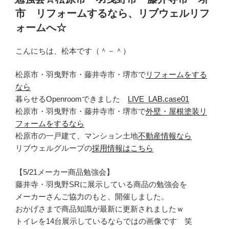
日:
市 リフォームするなら、リブウェルリフ
ォームへ☆
こんにちは、松本です（＾－＾）
松原市・羽曳野市・藤井寺市・堺市で
リフォームをする
なら
暮らせるOpenroomできました
LIVE_LAB.case01
松原市・羽曳野市・藤井寺市・堺市で
外壁・屋根塗装リ
フォームをするなら
松原市の一戸建て、マンション土地
不動産情報なら
リブウェルグループの
採用情報はこちら
【5/21メーカー商品勉強会】
藤井寺・羽曳野SRに展示している商品の勉強会を
メーカーさんご協力のもと、開催しました。
おかげさまで商品知識が最新に更新されましたｗ
トイレを14台展示しているならではの画像です 笑