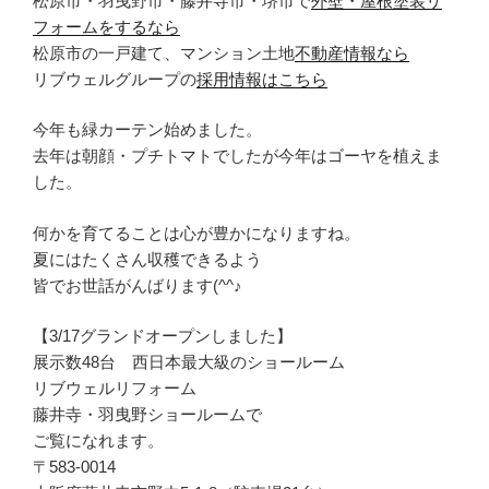
松原市・羽曳野市・藤井寺市・堺市で
外壁・屋根塗装リ
フォームをするなら
松原市の一戸建て、マンション土地
不動産情報なら
リブウェルグループの
採用情報はこちら
今年も緑カーテン始めました。
去年は朝顔・プチトマトでしたが今年はゴーヤを植えま
した。
何かを育てることは心が豊かになりますね。
夏にはたくさん収穫できるよう
皆でお世話がんばります(^^♪
【3/17グランドオープンしました】
展示数48台 西日本最大級のショールーム
リブウェルリフォーム
藤井寺・羽曳野ショールームで
ご覧になれます。
〒583-0014