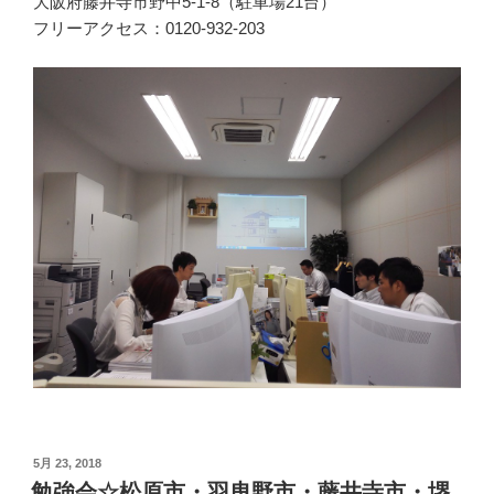
大阪府藤井寺市野中5-1-8（駐車場21台）
フリーアクセス：0120-932-203
投
5月 23, 2018
稿
勉強会☆松原市・羽曳野市・藤井寺市・堺