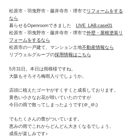
松原市・羽曳野市・藤井寺市・堺市で
リフォームをする
なら
暮らせるOpenroomできました
LIVE_LAB.case01
松原市・羽曳野市・藤井寺市・堺市で
外壁・屋根塗装リ
フォームをするなら
松原市の一戸建て、マンション土地
不動産情報なら
リブウェルグループの
採用情報はこちら
5月31日。本日は雨模様ですね。
大阪もそろそろ梅雨入りでしょうか。
店頭に植えたゴーヤがすくすくと成長しております。
黄色い小さなお花が咲いていたのですが
今日の雨で散ってしまったようです(＠_＠;)
でもたくさんの蕾がついています。
恵みの雨でこれからどんどん大きくなるでしょう。
成長が楽しみです♪