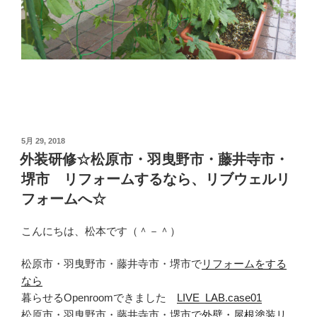
投
5月 29, 2018
稿
外装研修☆松原市・羽曳野市・藤井寺市・
日:
堺市 リフォームするなら、リブウェルリ
フォームへ☆
こんにちは、松本です（＾－＾）
松原市・羽曳野市・藤井寺市・堺市で
リフォームをする
なら
暮らせるOpenroomできました
LIVE_LAB.case01
松原市・羽曳野市・藤井寺市・堺市で
外壁・屋根塗装リ