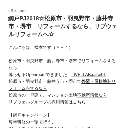
投
5月 21, 2018
稿
網戸PJ2018☆松原市・羽曳野市・藤井寺
日:
市・堺市 リフォームするなら、リブウェ
ルリフォームへ☆
こんにちは、松本です（＾－＾）
松原市・羽曳野市・藤井寺市・堺市で
リフォームをする
なら
暮らせるOpenroomできました
LIVE_LAB.case01
松原市・羽曳野市・藤井寺市・堺市で
外壁・屋根塗装リ
フォームをするなら
松原市の一戸建て、マンション土地
不動産情報なら
リブウェルグループの
採用情報はこちら
【網戸キャンペーン】
毎年研修の一環で行う、