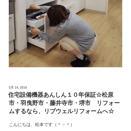
投
5月 14, 2018
稿
住宅設備機器あんしん１０年保証☆松原
日:
市・羽曳野市・藤井寺市・堺市 リフォー
ムするなら、リブウェルリフォームへ☆
こんにちは、松本です（＾－＾）