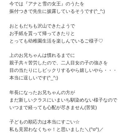
今では『アナと雪の女王』のうたを
振付つきで先生に披露しているそうです(^_^;)
おともだちも沢山できたようで
お手紙を貰って帰ってきたりと
とっても幼稚園生活を楽しんでいるご様子♡
上のお兄ちゃんは慣れるまでに
親子共々苦労したので、二人目女の子の強さを
目の当たりにしビックリするやら嬉しいやら・・・
本当に逞しいです(^_^;)
年長になったお兄ちゃんの方が
まだ新しいクラスにいまいち馴染めない様子なので
いつまで経っても心配が尽きません(苦笑)
子どもの順応力は本当にすごい☆
私も見習わなくちゃ！と思いました＼(^o^)／