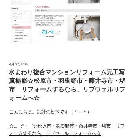
投
4月 27, 2015
稿
水まわり複合マンションリフォーム完工写
日:
真撮影☆松原市・羽曳野市・藤井寺市・堺
市 リフォームするなら、リブウェルリフ
ォームへ☆
こんにちは。設計の松本です（＾－＾）
☆.。.:*・゜☆松原市・羽曳野市・藤井寺市・堺市 リフ
ォームするなら、リブウェルリフォームへ☆