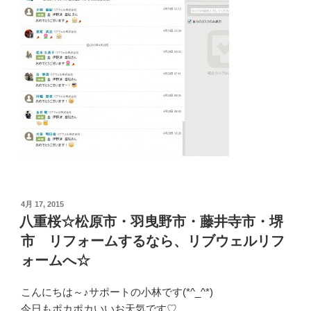
投
4月 17, 2015
稿
八重桜☆松原市・羽曳野市・藤井寺市・堺
日:
市 リフォームするなら、リブウェルリフ
ォームへ☆
こんにちは～♪サポートの小林です(*^_^*)
今日もポカポカいいお天気です♡