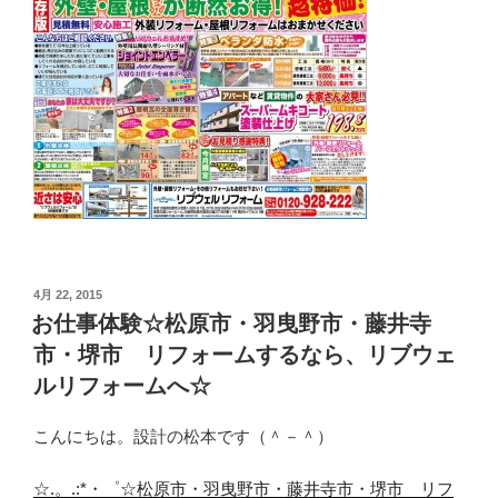
投
4月 22, 2015
稿
お仕事体験☆松原市・羽曳野市・藤井寺
日:
市・堺市 リフォームするなら、リブウェ
ルリフォームへ☆
こんにちは。設計の松本です（＾－＾）
☆.。.:*・゜☆松原市・羽曳野市・藤井寺市・堺市 リフ