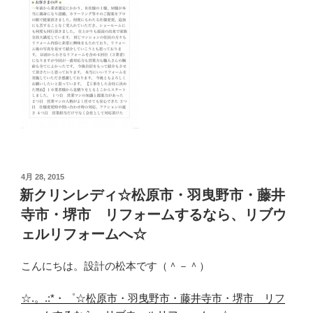
投
4月 28, 2015
稿
新クリンレディ☆松原市・羽曳野市・藤井
日:
寺市・堺市 リフォームするなら、リブウ
ェルリフォームへ☆
こんにちは。設計の松本です（＾－＾）
☆.。.:*・゜☆松原市・羽曳野市・藤井寺市・堺市 リフ