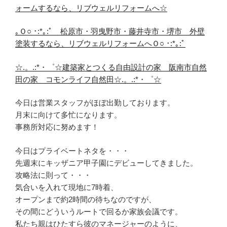
ォームするなら、リブウェルリフォームへ☆
｡Ｏ○ ･:*｡:ﾟ 松原市・羽曳野市・藤井寺市・堺市 外壁
塗装するなら、リブウェルリフォームへＯ○ ･:*｡:ﾟ
☆.。.:*・゜☆建築家とつくる自由設計の家 阪南市自然
田の家 コモンライフ自然田☆.。.:*・゜☆
今日は営業スタッフがほぼ出勤しております。
月末に向けて多忙になります。
事務所対応に努めます！
今日はプライベートネタを・・・
先週末にキッザニア甲子園にデビューしてきました。
攻略法に則って・・・
気合いを入れて現地に7時着、
オープンまで約2時間の待ちなのですが、
その間にどういうルートで回るか家族会議です。
私たち親はひたすら彼のマネージャーのように、