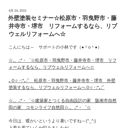
投
4月 24, 2015
稿
外壁塗装セミナー☆松原市・羽曳野市・藤
日:
井寺市・堺市 リフォームするなら、リブ
ウェルリフォームへ☆
こんにちは～ サポートの小林です（●＾o＾●）
☆.。.:*・゜☆松原市・羽曳野市・藤井寺市・堺市 リフ
ォームするなら、リブウェルリフォームへ☆
｡Ｏ○ ･:*｡:ﾟ 松原市・羽曳野市・藤井寺市・堺市 外壁
塗装するなら、リブウェルリフォームへＯ○ ･:*｡:ﾟ
☆.。.:*・゜☆建築家とつくる自由設計の家 阪南市自然
田の家 コモンライフ自然田☆.。.:*・゜☆
今日は、暖かいというより暑いですね～(^_^;)
上着を着ていくか悩みましたが