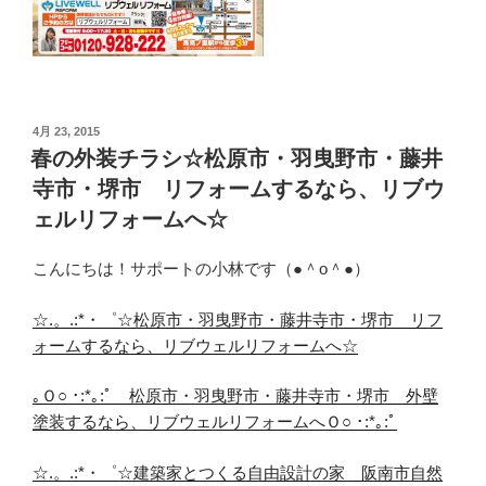
投
4月 23, 2015
稿
春の外装チラシ☆松原市・羽曳野市・藤井
日:
寺市・堺市 リフォームするなら、リブウ
ェルリフォームへ☆
こんにちは！サポートの小林です（●＾o＾●）
☆.。.:*・゜☆松原市・羽曳野市・藤井寺市・堺市 リフ
ォームするなら、リブウェルリフォームへ☆
｡Ｏ○ ･:*｡:ﾟ 松原市・羽曳野市・藤井寺市・堺市 外壁
塗装するなら、リブウェルリフォームへＯ○ ･:*｡:ﾟ
☆.。.:*・゜☆建築家とつくる自由設計の家 阪南市自然