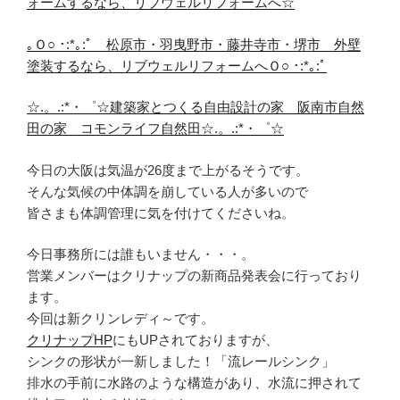
ォームするなら、リブウェルリフォームへ☆
｡Ｏ○ ･:*｡:ﾟ 松原市・羽曳野市・藤井寺市・堺市 外壁
塗装するなら、リブウェルリフォームへＯ○ ･:*｡:ﾟ
☆.。.:*・゜☆建築家とつくる自由設計の家 阪南市自然
田の家 コモンライフ自然田☆.。.:*・゜☆
今日の大阪は気温が26度まで上がるそうです。
そんな気候の中体調を崩している人が多いので
皆さまも体調管理に気を付けてくださいね。
今日事務所には誰もいません・・・。
営業メンバーはクリナップの新商品発表会に行っており
ます。
今回は新クリンレディ～です。
クリナップHP
にもUPされておりますが、
シンクの形状が一新しました！「流レールシンク」
排水の手前に水路のような構造があり、水流に押されて