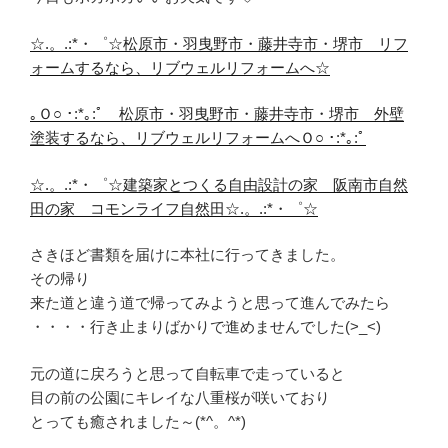
☆.。.:*・゜☆松原市・羽曳野市・藤井寺市・堺市 リフ
ォームするなら、リブウェルリフォームへ☆
｡Ｏ○ ･:*｡:ﾟ 松原市・羽曳野市・藤井寺市・堺市 外壁
塗装するなら、リブウェルリフォームへＯ○ ･:*｡:ﾟ
☆.。.:*・゜☆建築家とつくる自由設計の家 阪南市自然
田の家 コモンライフ自然田☆.。.:*・゜☆
さきほど書類を届けに本社に行ってきました。
その帰り
来た道と違う道で帰ってみようと思って進んでみたら
・・・・行き止まりばかりで進めませんでした(>_<)
元の道に戻ろうと思って自転車で走っていると
目の前の公園にキレイな八重桜が咲いており
とっても癒されました～(*^。^*)