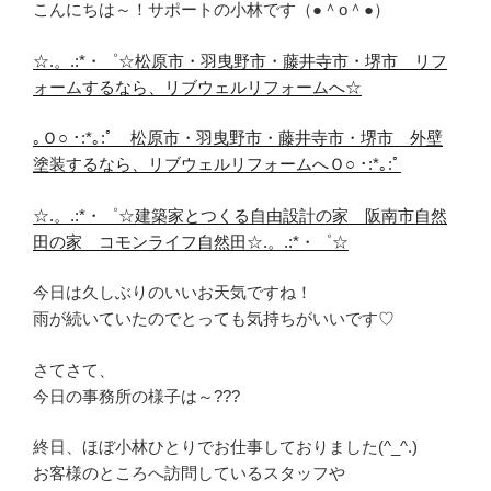
こんにちは～！サポートの小林です（●＾o＾●）
☆.。.:*・゜☆松原市・羽曳野市・藤井寺市・堺市 リフ
ォームするなら、リブウェルリフォームへ☆
｡Ｏ○ ･:*｡:ﾟ 松原市・羽曳野市・藤井寺市・堺市 外壁
塗装するなら、リブウェルリフォームへＯ○ ･:*｡:ﾟ
☆.。.:*・゜☆建築家とつくる自由設計の家 阪南市自然
田の家 コモンライフ自然田☆.。.:*・゜☆
今日は久しぶりのいいお天気ですね！
雨が続いていたのでとっても気持ちがいいです♡
さてさて、
今日の事務所の様子は～???
終日、ほぼ小林ひとりでお仕事しておりました(^_^.)
お客様のところへ訪問しているスタッフや