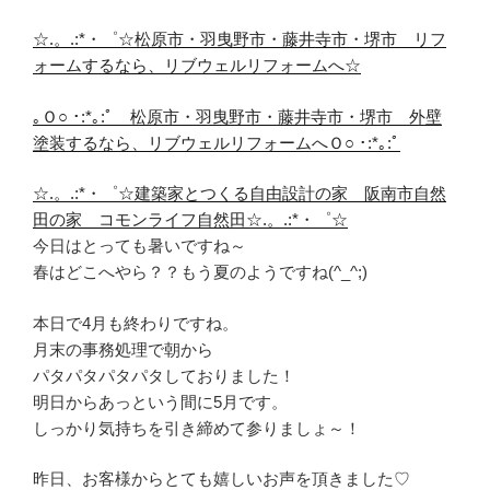
☆.。.:*・゜☆松原市・羽曳野市・藤井寺市・堺市 リフ
ォームするなら、リブウェルリフォームへ☆
｡Ｏ○ ･:*｡:ﾟ 松原市・羽曳野市・藤井寺市・堺市 外壁
塗装するなら、リブウェルリフォームへＯ○ ･:*｡:ﾟ
☆.。.:*・゜☆建築家とつくる自由設計の家 阪南市自然
田の家 コモンライフ自然田☆.。.:*・゜☆
今日はとっても暑いですね～
春はどこへやら？？もう夏のようですね(^_^;)
本日で4月も終わりですね。
月末の事務処理で朝から
パタパタパタパタしておりました！
明日からあっという間に5月です。
しっかり気持ちを引き締めて参りましょ～！
昨日、お客様からとても嬉しいお声を頂きました♡