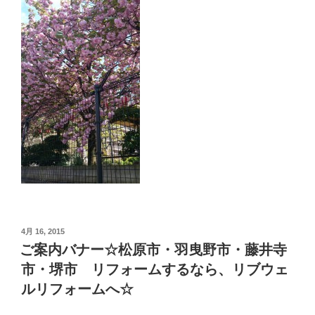
投
4月 16, 2015
稿
ご案内バナー☆松原市・羽曳野市・藤井寺
日:
市・堺市 リフォームするなら、リブウェ
ルリフォームへ☆