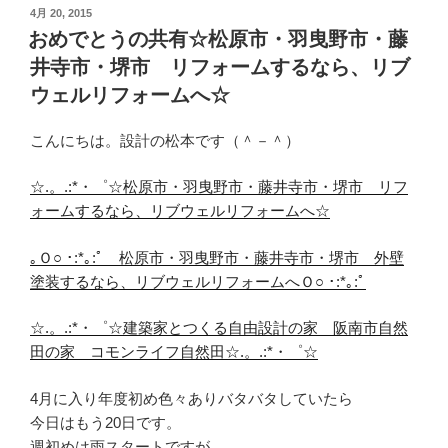
投
4月 20, 2015
稿
おめでとうの共有☆松原市・羽曳野市・藤
日:
井寺市・堺市 リフォームするなら、リブ
ウェルリフォームへ☆
こんにちは。設計の松本です（＾－＾）
☆.。.:*・゜☆松原市・羽曳野市・藤井寺市・堺市 リフ
ォームするなら、リブウェルリフォームへ☆
｡Ｏ○ ･:*｡:ﾟ 松原市・羽曳野市・藤井寺市・堺市 外壁
塗装するなら、リブウェルリフォームへＯ○ ･:*｡:ﾟ
☆.。.:*・゜☆建築家とつくる自由設計の家 阪南市自然
田の家 コモンライフ自然田☆.。.:*・゜☆
4月に入り年度初め色々ありバタバタしていたら
今日はもう20日です。
週初めは雨スタートですが、