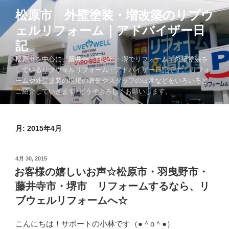
コ
松原市 外壁塗装・増改築のリブウ
ン
ェルリフォーム｜アドバイザー日
テ
ン
記
ツ
松原市を中心に、藤井寺・羽曳野・堺でリフォーム・外壁塗装を
へ
しているリブウェルリフォーム・アドバイザー日記です。 リフォ
ス
ームや外壁塗装の現場の裏側やスタッフの日常などをいろいろと
キ
ご紹介していきます♪どうぞよろしくお願いします。
ッ
プ
月:
2015年4月
投
4月 30, 2015
稿
お客様の嬉しいお声☆松原市・羽曳野市・
日:
藤井寺市・堺市 リフォームするなら、リ
ブウェルリフォームへ☆
こんにちは！サポートの小林です（●＾o＾●）