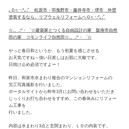
｡Ｏ○ ･:*｡:ﾟ 松原市・羽曳野市・藤井寺市・堺市 外壁
塗装するなら、リブウェルリフォームへＯ○ ･:*｡:ﾟ
☆.。.:*・゜☆建築家とつくる自由設計の家 阪南市自然
田の家 コモンライフ自然田☆.。.:*・゜☆
やっと春日和というか、もう初夏を感じさせる
お天気ですね～強い日差しはお肌に大敵です。
日焼け止め必須ですよー！
昨日、和泉市水まわり複合のマンションリフォームの
完工写真撮影を行いました。
ポータルサイトから昨年3月にお問い合わせをいただき
じっくりお打ち合わせをすすめ、この春休みにリフォー
ム工事を
行いました。
内容は水まわり3点と玄関まわり、ＬＤの内装です。