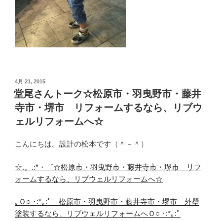
投
4月 21, 2015
稿
堂尾さんトーク☆松原市・羽曳野市・藤井
日:
寺市・堺市 リフォームするなら、リブウ
ェルリフォームへ☆
こんにちは。設計の松本です（＾－＾）
☆.。.:*・゜☆松原市・羽曳野市・藤井寺市・堺市 リフ
ォームするなら、リブウェルリフォームへ☆
｡Ｏ○ ･:*｡:ﾟ 松原市・羽曳野市・藤井寺市・堺市 外壁
塗装するなら、リブウェルリフォームへＯ○ ･:*｡:ﾟ