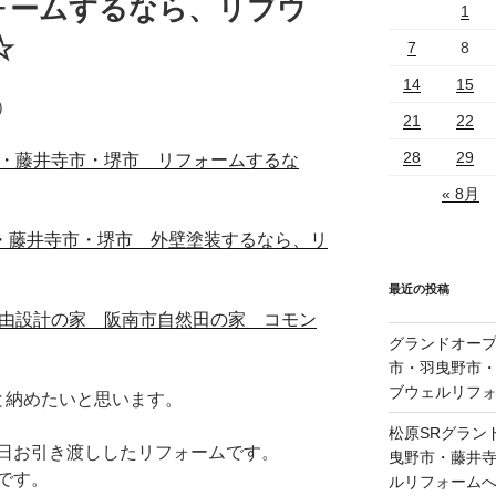
ォームするなら、リブウ
1
☆
7
8
14
15
）
21
22
28
29
野市・藤井寺市・堺市 リフォームするな
« 8月
曳野市・藤井寺市・堺市 外壁塗装するなら、リ
最近の投稿
る自由設計の家 阪南市自然田の家 コモン
グランドオープ
市・羽曳野市
ブウェルリフ
と納めたいと思います。
松原SRグラン
日お引き渡ししたリフォームです。
曳野市・藤井
です。
ルリフォーム