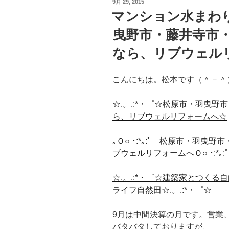
投
9月 29, 2015
稿
マンション水まわ
日:
曳野市・藤井寺市
なら、リブウェル
こんにちは。松本です（＾－＾
☆.。.:*・゜☆松原市・羽曳
ら、リブウェルリフォームへ☆
｡Ｏ○ ･:*｡:ﾟ 松原市・羽
ブウェルリフォームへＯ○ ･:*｡:ﾟ
☆.。.:*・゜☆建築家とつく
ライフ自然田☆.。.:*・゜☆
9月は中間決算の月です。営業
バタバタしておりますが、