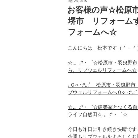
投
9月 28, 2015
稿
お客様の声☆松原
日:
堺市 リフォーム
フォームへ☆
こんにちは。松本です（＾－＾
☆.。.:*・゜☆松原市・羽曳
ら、リブウェルリフォームへ☆
｡Ｏ○ ･:*｡:ﾟ 松原市・羽
ブウェルリフォームへＯ○ ･:*｡:ﾟ
☆.。.:*・゜☆建築家とつく
ライフ自然田☆.。.:*・゜☆
今日も昨日に引き続き快晴です~
今週もリブウェルをよろしくお