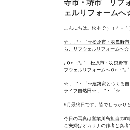
寺市・堺市 リフ
ェルリフォームへ
こんにちは。松本です（＾－＾
☆.。.:*・゜☆松原市・羽曳
ら、リブウェルリフォームへ☆
｡Ｏ○ ･:*｡:ﾟ 松原市・羽
ブウェルリフォームへＯ○ ･:*｡:ﾟ
☆.。.:*・゜☆建築家とつく
ライフ自然田☆.。.:*・゜☆
9月最終日です。皆でしっかり
今日の写真は営業川島担当の昨
ご夫婦はオカリナの作者と奏者