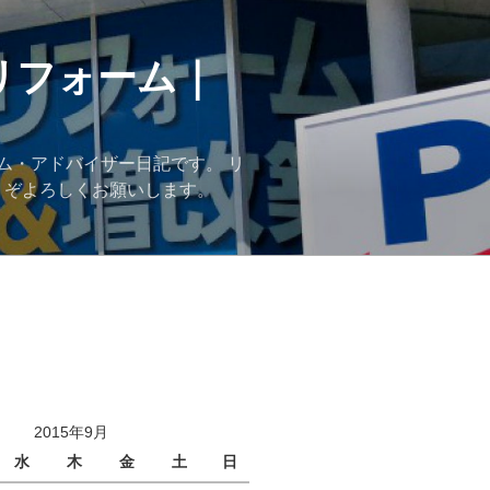
リフォーム｜
ム・アドバイザー日記です。 リ
うぞよろしくお願いします。
2015年9月
水
木
金
土
日