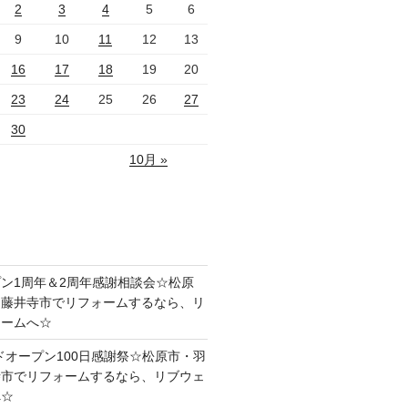
2
3
4
5
6
9
10
11
12
13
16
17
18
19
20
23
24
25
26
27
30
10月 »
ン1周年＆2周年感謝相談会☆松原
・藤井寺市でリフォームするなら、リ
ォームへ☆
ドオープン100日感謝祭☆松原市・羽
寺市でリフォームするなら、リブウェ
へ☆