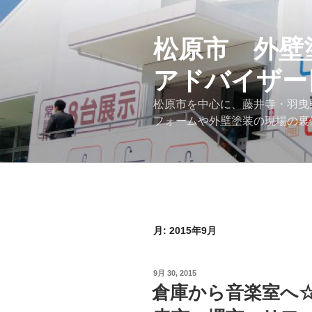
コ
ン
テ
松原市 外壁
ン
アドバイザー
ツ
へ
松原市を中心に、藤井寺・羽曳
ス
フォームや外壁塗装の現場の裏
キ
ッ
プ
月:
2015年9月
投
9月 30, 2015
稿
倉庫から音楽室へ
日: