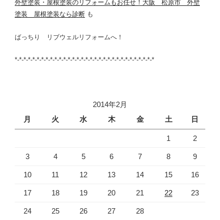
外壁塗装・屋根塗装のリフォームもお任せ！大阪 松原市 外壁
塗装 屋根塗装なら診断
も
ばっちり
リブウェルリフォームへ！
*-*-*-*-*-*-*-*-*-*-*-*-*-*-*-*-*-*-*-*-*-*-*-*-*-*-*-*-*-*-*-*
2014年2月
月
火
水
木
金
土
日
1
2
3
4
5
6
7
8
9
10
11
12
13
14
15
16
17
18
19
20
21
22
23
24
25
26
27
28