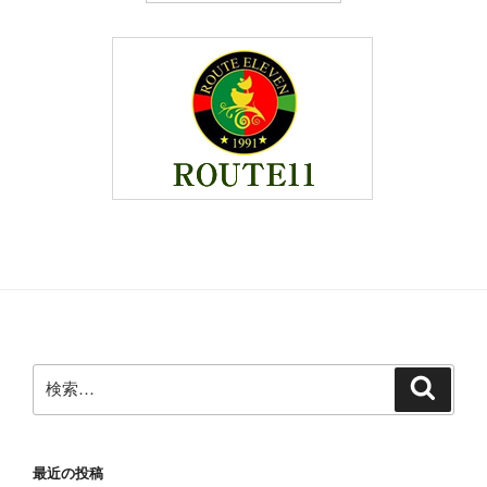
検
検
索
索:
最近の投稿