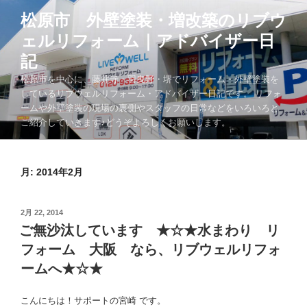
コ
松原市 外壁塗装・増改築のリブウ
ン
ェルリフォーム｜アドバイザー日
テ
ン
記
ツ
松原市を中心に、藤井寺・羽曳野・堺でリフォーム・外壁塗装を
へ
しているリブウェルリフォーム・アドバイザー日記です。 リフォ
ス
ームや外壁塗装の現場の裏側やスタッフの日常などをいろいろと
キ
ご紹介していきます♪どうぞよろしくお願いします。
ッ
プ
月:
2014年2月
投
2月 22, 2014
稿
ご無沙汰しています ★☆★水まわり リ
日:
フォーム 大阪 なら、リブウェルリフォ
ームへ★☆★
こんにちは！サポートの宮崎
です。