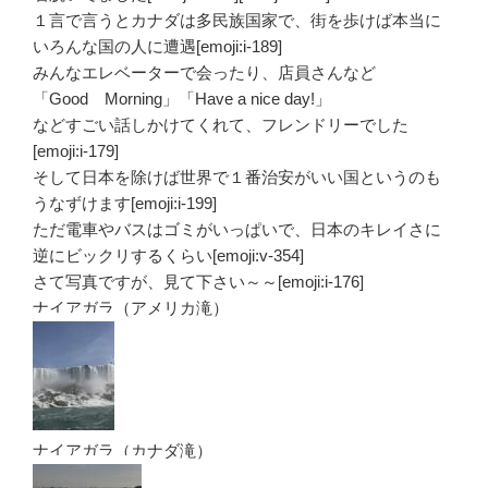
１言で言うとカナダは多民族国家で、街を歩けば本当に
いろんな国の人に遭遇[emoji:i-189]
みんなエレベーターで会ったり、店員さんなど
「Good Morning」「Have a nice day!」
などすごい話しかけてくれて、フレンドリーでした
[emoji:i-179]
そして日本を除けば世界で１番治安がいい国というのも
うなずけます[emoji:i-199]
ただ電車やバスはゴミがいっぱいで、日本のキレイさに
逆にビックリするくらい[emoji:v-354]
さて写真ですが、見て下さい～～[emoji:i-176]
ナイアガラ（アメリカ滝）
ナイアガラ（カナダ滝）