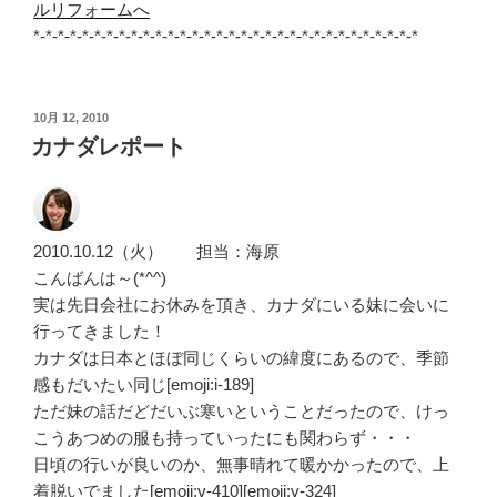
ルリフォームへ
*-*-*-*-*-*-*-*-*-*-*-*-*-*-*-*-*-*-*-*-*-*-*-*-*-*-*-*-*-*-*-*
投
10月 12, 2010
稿
カナダレポート
日:
2010.10.12（火） 担当：海原
こんばんは～(*^^)
実は先日会社にお休みを頂き、カナダにいる妹に会いに
行ってきました！
カナダは日本とほぼ同じくらいの緯度にあるので、季節
感もだいたい同じ[emoji:i-189]
ただ妹の話だどだいぶ寒いということだったので、けっ
こうあつめの服も持っていったにも関わらず・・・
日頃の行いが良いのか、無事晴れて暖かかったので、上
着脱いでました[emoji:v-410][emoji:v-324]