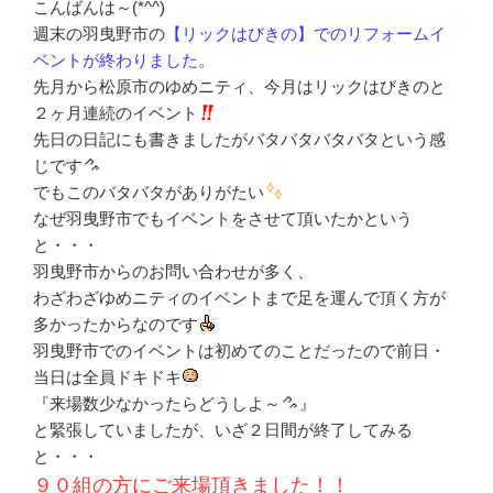
こんばんは～(*^^)
週末の羽曳野市の
【リックはびきの】でのリフォームイ
ベントが終わりました
。
先月から松原市のゆめニティ、今月はリックはびきのと
２ヶ月連続のイベント
先日の日記にも書きましたがバタバタバタバタという感
じです
でもこのバタバタがありがたい
なぜ羽曳野市でもイベントをさせて頂いたかという
と・・・
羽曳野市からのお問い合わせが多く、
わざわざゆめニティのイベントまで足を運んで頂く方が
多かったからなのです
羽曳野市でのイベントは初めてのことだったので前日・
当日は全員ドキドキ
『来場数少なかったらどうしよ～
』
と緊張していましたが、いざ２日間が終了してみる
と・・・
９０組の方にご来場頂きました！！