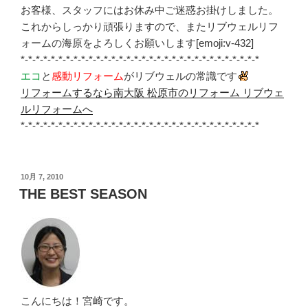
お客様、スタッフにはお休み中ご迷惑お掛けしました。
これからしっかり頑張りますので、またリブウェルリフ
ォームの海原をよろしくお願いします[emoji:v-432]
*-*-*-*-*-*-*-*-*-*-*-*-*-*-*-*-*-*-*-*-*-*-*-*-*-*-*-*-*-*-*-*
エコ
と
感動リフォーム
がリブウェルの常識です
リフォームするなら南大阪 松原市のリフォーム リブウェ
ルリフォームへ
*-*-*-*-*-*-*-*-*-*-*-*-*-*-*-*-*-*-*-*-*-*-*-*-*-*-*-*-*-*-*-*
投
10月 7, 2010
稿
THE BEST SEASON
日:
こんにちは！宮崎です。