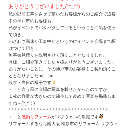
ありがとうございました(*^_^*)
私の以前工事をさせて頂いたお客様からのご紹介で追客
中の神戸市のお客様も
私がイベントでバタバタしているということに気を使っ
て頂き、
わざわざ高速が工事中だというのにイベント会場まで駆
けつけて頂き、
無事御見積りを説明させて頂くこととなりました。
Ｎ様、ご紹介頂きましたＡ様ありがとうございました。
ありがたいことに、その神戸市のお客様もご契約頂くこ
ととなりましたm(__)m
設営・当日の様子です
・・と言う風に会場の写真を載せたかったのですが、
１枚の容量が大きいので縮小して改めて写真を掲載しま
すね～(^_^；)
*-*-*-*-*-*-*-*-*-*-*-*-*-*-*-*-*-*-*-*-*-*-*-*-*-*-*-*-*-*-*-*
エコ
と
感動リフォーム
がリブウェルの常識です
リフォームするなら南大阪 松原市のリフォーム リブウェ