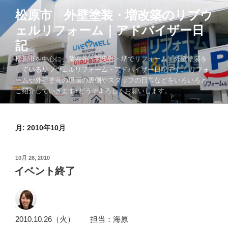
コ
松原市 外壁塗装・増改築のリブウ
ン
ェルリフォーム｜アドバイザー日
テ
ン
記
ツ
松原市を中心に、藤井寺・羽曳野・堺でリフォーム・外壁塗装を
へ
しているリブウェルリフォーム・アドバイザー日記です。 リフォ
ス
ームや外壁塗装の現場の裏側やスタッフの日常などをいろいろと
キ
ご紹介していきます♪どうぞよろしくお願いします。
ッ
プ
月:
2010年10月
投
10月 26, 2010
稿
イベント終了
日:
2010.10.26（火） 担当：海原