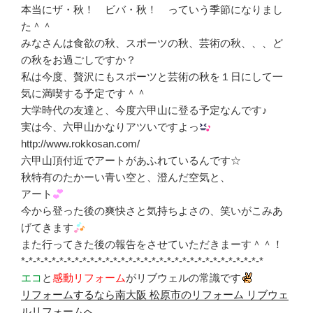
本当にザ・秋！ ビバ・秋！ っていう季節になりまし
た＾＾
みなさんは食欲の秋、スポーツの秋、芸術の秋、、、ど
の秋をお過ごしですか？
私は今度、贅沢にもスポーツと芸術の秋を１日にして一
気に満喫する予定です＾＾
大学時代の友達と、今度六甲山に登る予定なんです♪
実は今、六甲山かなりアツいですよっ
http://www.rokkosan.com/
六甲山頂付近でアートがあふれているんです☆
秋特有のたかーい青い空と、澄んだ空気と、
アート
今から登った後の爽快さと気持ちよさの、笑いがこみあ
げてきます
また行ってきた後の報告をさせていただきまーす＾＾！
*-*-*-*-*-*-*-*-*-*-*-*-*-*-*-*-*-*-*-*-*-*-*-*-*-*-*-*-*-*-*-*
エコ
と
感動リフォーム
がリブウェルの常識です
リフォームするなら南大阪 松原市のリフォーム リブウェ
ルリフォームへ