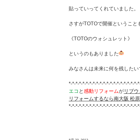
貼っていってくれていました。
さすがTOTOで開催ということ
《TOTOのウォシュレット》
というのもありました
みなさんは未来に何を残したい
*-*-*-*-*-*-*-*-*-*-*-*-*-*-*-*-*-*-*-*-*
エコ
と
感動リフォーム
が
リブウ
リフォームするなら南大阪 松
*-*-*-*-*-*-*-*-*-*-*-*-*-*-*-*-*-*-*-*-*
投