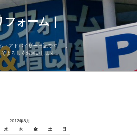
リフォーム｜
ム・アドバイザー日記です。 リ
うぞよろしくお願いします。
2012年8月
水
木
金
土
日