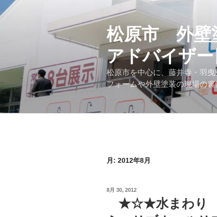
コ
ン
テ
松原市 外壁
ン
アドバイザー
ツ
へ
松原市を中心に、藤井寺・羽曳
ス
フォームや外壁塗装の現場の裏
キ
ッ
プ
月:
2012年8月
投
8月 30, 2012
稿
★☆★水まわり 
日: