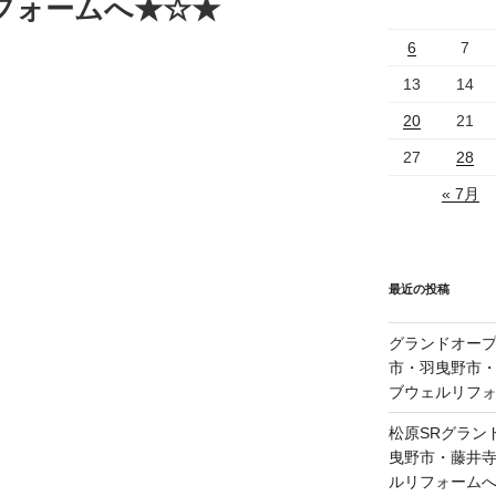
フォームへ★☆★
6
7
13
14
20
21
27
28
« 7月
最近の投稿
グランドオープ
市・羽曳野市
ブウェルリフ
松原SRグラン
曳野市・藤井
ルリフォーム