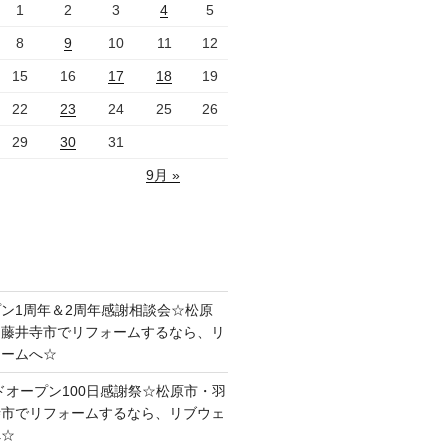
1
2
3
4
5
8
9
10
11
12
15
16
17
18
19
22
23
24
25
26
29
30
31
9月 »
ン1周年＆2周年感謝相談会☆松原
・藤井寺市でリフォームするなら、リ
ォームへ☆
ドオープン100日感謝祭☆松原市・羽
寺市でリフォームするなら、リブウェ
へ☆