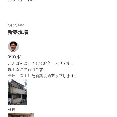
投
3月 10, 2010
稿
新築現場
日:
3/10(水)
こんばんは、そしてお久しぶりです。
施工管理の石迫です。
先日、着工した新築現場アップします。
外観