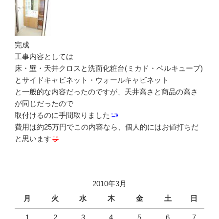
完成
工事内容としては
床・壁・天井クロスと洗面化粧台(ミカド・ベルキューブ)
とサイドキャビネット・ウォールキャビネット
と一般的な内容だったのですが、天井高さと商品の高さ
が同じだったので
取付けるのに手間取りました
費用は約25万円でこの内容なら、個人的にはお値打ちだ
と思います
2010年3月
月
火
水
木
金
土
日
1
2
3
4
5
6
7