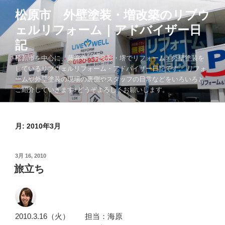
コ
松原市 外壁塗装・増改築のリブウ
ン
ェルリフォーム｜アドバイザー日
テ
ン
記
ツ
松原市を中心に、藤井寺・羽曳野・堺でリフォーム・外壁塗装を
へ
しているリブウェルリフォーム・アドバイザー日記です。 リフォ
ス
ームや外壁塗装の現場の裏側やスタッフの日常などをいろいろと
キ
ご紹介していきます♪どうぞよろしくお願いします。
ッ
プ
月:
2010年3月
投
3月 16, 2010
稿
旅立ち
日:
2010.3.16（火） 担当：海原