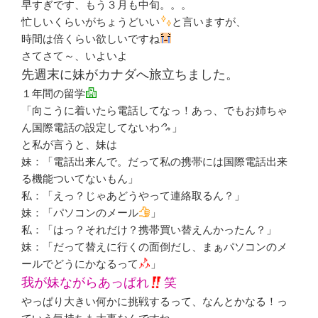
早すぎです、もう３月も中旬。。。
忙しいくらいがちょうどいい
と言いますが、
時間は倍くらい欲しいですね
さてさて～、いよいよ
先週末に妹がカナダへ旅立ちました。
１年間の留学
「向こうに着いたら電話してなっ！あっ、でもお姉ちゃ
ん国際電話の設定してないわ
」
と私が言うと、妹は
妹：「電話出来んで。だって私の携帯には国際電話出来
る機能ついてないもん」
私：「えっ？じゃあどうやって連絡取るん？」
妹：「パソコンのメール
」
私：「はっ？それだけ？携帯買い替えんかったん？」
妹：「だって替えに行くの面倒だし、まぁパソコンのメ
ールでどうにかなるって
」
我が妹ながらあっぱれ
笑
やっぱり大きい何かに挑戦するって、なんとかなる！っ