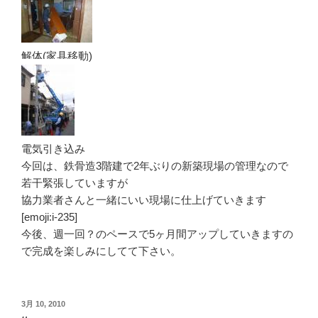
解体(家具移動)
電気引き込み
今回は、鉄骨造3階建で2年ぶりの新築現場の管理なので
若干緊張していますが
協力業者さんと一緒にいい現場に仕上げていきます
[emoji:i-235]
今後、週一回？のペースで5ヶ月間アップしていきますの
で完成を楽しみにしてて下さい。
投
3月 10, 2010
稿