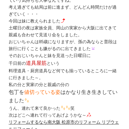
ていう気持ちも大事なんですね。
考え過ぎても結局は前に進まず、どんどん時間だけが過
ぎていく・・・
今回は妹に教えられました
土曜日の夜は家族全員、岡山の実家から大阪に出てきて
親戚も合わせて見送り会をしました。
おじいちゃんは85歳になりますが、孫の為ならと普段は
旅行に行くことも嫌がるのに出てきました
そのおじいちゃんと妹を見送った日曜日に
道具屋筋
千日前の
という
料理道具・厨房道具など何でも揃っているところに一緒
に行きました～。
私の分と実家の分と親戚の分の
包丁を
値切っている姿
はかなり生き生きしてい
ました
うん、連れて来て良かった
笑
次はどこへ連れて行ってあげようかな～
リフォームするなら南大阪 松原市のリフォーム リブウェ
ルリフォームへ