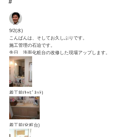
#
日:
9/2(水)
こんばんは、そしてお久しぶりです。
施工管理の石迫です。
先日、洗面化粧台の改修した現場アップします。
着工前(ｷｬﾋﾞﾈｯﾄ)
着工前(化粧台)