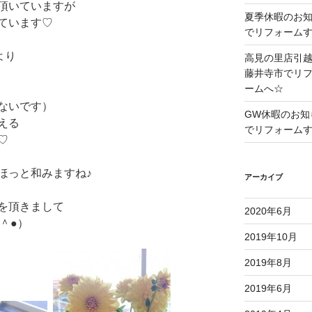
頂いていますが
夏季休暇のお
ています♡
でリフォーム
より
高見の里店引
藤井寺市でリ
ームへ☆
ないです）
GW休暇のお知
える
でリフォーム
♡
ほっと和みますね♪
アーカイブ
を頂きまして
2020年6月
＾●）
2019年10月
2019年8月
2019年6月