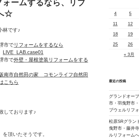
フォームするなら、リブ
へ☆
4
5
11
12
小林です♪
18
19
25
26
堺市で
リフォームをするなら
た
LIVE_LAB.case01
« 3月
堺市で
外壁・屋根塗装リフォームをする
阪南市自然田の家 コモンライフ自然田
最近の投稿
はこちら
グランドオープ
市・羽曳野市
ブウェルリフ
致しております♪
松原SRグラン
曳野市・藤井
』を頂いたそうです。
ルリフォーム