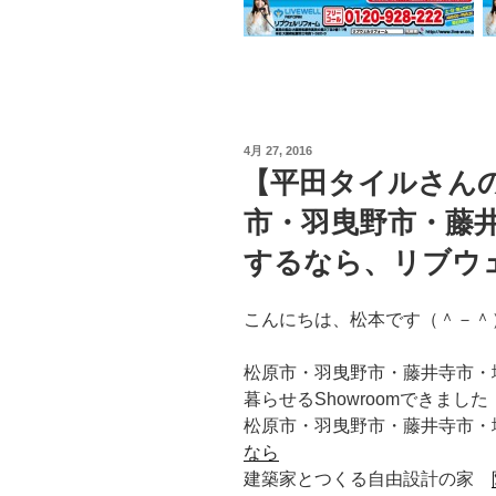
投
4月 27, 2016
稿
【平田タイルさん
日:
市・羽曳野市・藤
するなら、リブウ
こんにちは、松本です（＾－＾
松原市・羽曳野市・藤井寺市・
暮らせるShowroomできまし
松原市・羽曳野市・藤井寺市・
なら
建築家とつくる自由設計の家