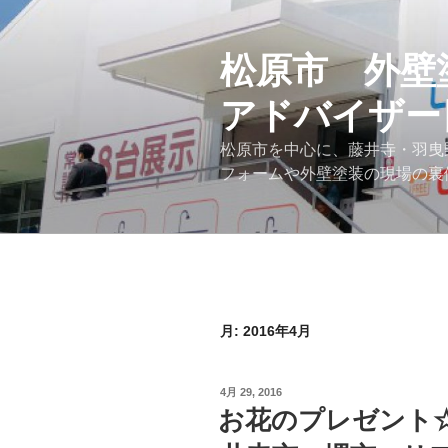
コ
ン
テ
松原市 外壁
ン
アドバイザー
ツ
へ
松原市を中心に、藤井寺・羽曳
ス
フォームや外壁塗装の現場の裏
キ
ッ
プ
月:
2016年4月
投
4月 29, 2016
稿
お花のプレゼント
日: