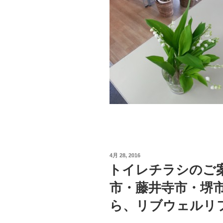
投
4月 28, 2016
稿
トイレチラシのご
日:
市・藤井寺市・堺
ら、リブウェルリ