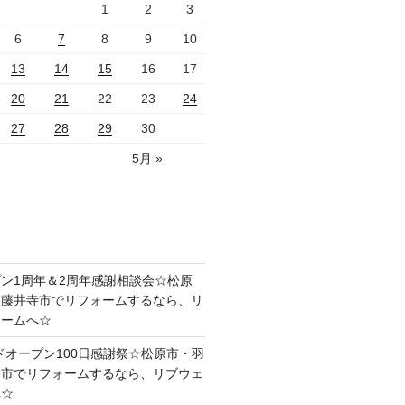
1
2
3
6
7
8
9
10
13
14
15
16
17
20
21
22
23
24
27
28
29
30
5月 »
ン1周年＆2周年感謝相談会☆松原
・藤井寺市でリフォームするなら、リ
ォームへ☆
ドオープン100日感謝祭☆松原市・羽
寺市でリフォームするなら、リブウェ
へ☆