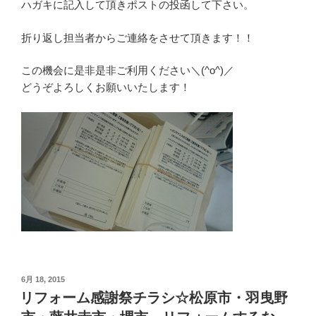
ハガキに記入して頂きポストの投函して下さい。
折り返し担当者からご連絡をさせて頂きます！！
この機会に是非是非ご利用ください＼(^o^)／
どうぞよろしくお願いいたします！
投
6月 18, 2015
稿
リフォーム感謝祭チラシ☆松原市・羽曳野
日: