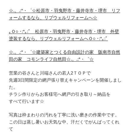
☆.。.:*・゜☆松原市・羽曳野市・藤井寺市・堺市 リフ
ォームするなら、リブウェルリフォームへ☆
｡Ｏ○ ･:*｡:ﾟ 松原市・羽曳野市・藤井寺市・堺市 外壁
塗装するなら、リブウェルリフォームへＯ○ ･:*｡:ﾟ
☆.。.:*・゜☆建築家とつくる自由設計の家 阪南市自然
田の家 コモンライフ自然田☆.。.:*・゜☆
営業の谷さんと川端さんの若人2ＴＯＰで
先週3日間限定の網戸張り替えキャンペーンを開催しまし
た。
チラシ作りからお客様宅へ網戸の引き取り～納品を
すべて行います☆
写真は枠まわりの汚れを丁寧に洗い磨きの作業中です。
この日は蒸し暑いお天気な中、汗だくでがんばってくれ
て