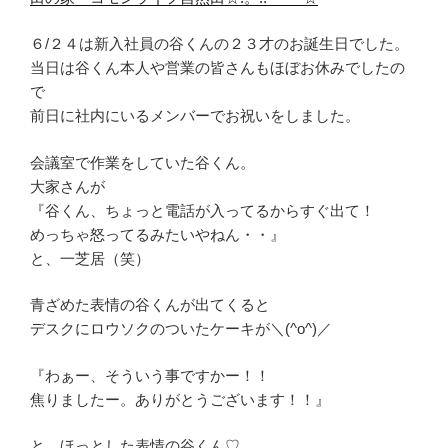
６/２４は新入社員の谷くんの２３才のお誕生日でした。
当日は谷くん本人や営業の皆さんもほぼお休みでしたの
で
前日に社内にいるメンバーでお祝いをしました。
会議室で作業をしていた谷くん。
大家さんが
『谷くん、ちょっと電話が入ってるからすぐ出て！
めっちゃ怒ってるみたいやねん・・』
と、一芝居（笑）
青ざめた表情の谷くんが出てくると
デスクにロウソクのついたケーキが＼(^o^)／
『わぁー、そういう事ですかー！！
焦りましたー。ありがとうございます！！』
と、ほっとした表情の谷くん♡