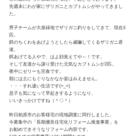
先週末にわが家にザリガニとカブトムシがやってきまし
た。
男子チームが大泉緑地でザリガニ釣りをしてきて、現在3
匹。
餌のちくわをあげようとしたら威嚇してくるザリガニ君
達。
餌あげてる人やで、はよ顔覚えてや～！です。
そして友達から譲り受けた元気なカブトムシが2匹。
夜中にゼリーも完食です。
朝には土にもぐりなかなか姿はみえません。
・・・すれ違い生活です(>_<)
息子も気になって早起きするようになり、
いいきっかけですね（＾◇＾）
昨日柏原市のお客様宅の現地調査に同行しました。
今募集中の「長期優良住宅化リフォーム推進事業」を
お勧めできそうなリフォーム内容です。