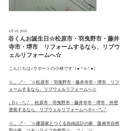
投
6月 25, 2015
稿
谷くんお誕生日☆松原市・羽曳野市・藤井
日:
寺市・堺市 リフォームするなら、リブウ
ェルリフォームへ☆
こんにちは♪サポートの小林です（●＾o＾●）
☆.。.:*・゜☆松原市・羽曳野市・藤井寺市・堺市 リフ
ォームするなら、リブウェルリフォームへ☆
｡Ｏ○ ･:*｡:ﾟ 松原市・羽曳野市・藤井寺市・堺市 外壁
塗装するなら、リブウェルリフォームへＯ○ ･:*｡:ﾟ
☆.。.:*・゜☆建築家とつくる自由設計の家 阪南市自然
田の家 コモンライフ自然田☆.。.:*・゜☆