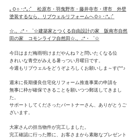
｡Ｏ○ ･:*｡:ﾟ 松原市・羽曳野市・藤井寺市・堺市 外壁
塗装するなら、リブウェルリフォームへＯ○ ･:*｡:ﾟ
☆.。.:*・゜☆建築家とつくる自由設計の家 阪南市自然
田の家 コモンライフ自然田☆.。.:*・゜☆
今日はまだ梅雨明けまだやんね？と問いたくなる位
きれいな青空がみえる暑っつい月曜日です。
今週もリブウェルをどうぞよろしくお願いしま～す(^^♪
週末に長期優良住宅化リフォーム推進事業の申請を
無事に枠が確保できることを願いつつ郵送してきまし
た。
サポートしてくださったパートナーさん、ありがとうご
ざいます。
大家さんの担当物件が完工しました。
完工確認に行った際に、お客さまから素敵なプレゼント