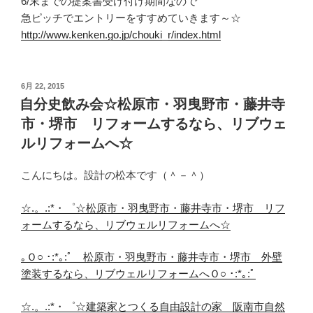
6/末までの提案書受け付け期間なので
急ピッチでエントリーをすすめていきます～☆
http://www.kenken.go.jp/chouki_r/index.html
投
6月 22, 2015
稿
自分史飲み会☆松原市・羽曳野市・藤井寺
日:
市・堺市 リフォームするなら、リブウェ
ルリフォームへ☆
こんにちは。設計の松本です（＾－＾）
☆.。.:*・゜☆松原市・羽曳野市・藤井寺市・堺市 リフ
ォームするなら、リブウェルリフォームへ☆
｡Ｏ○ ･:*｡:ﾟ 松原市・羽曳野市・藤井寺市・堺市 外壁
塗装するなら、リブウェルリフォームへＯ○ ･:*｡:ﾟ
☆.。.:*・゜☆建築家とつくる自由設計の家 阪南市自然