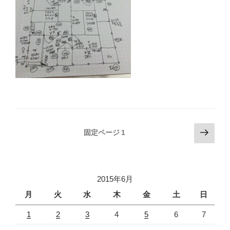
投
次
固定ページ
1
の
稿
ペ
の
ー
ペ
ジ
2015年6月
ー
月
火
水
木
金
土
日
ジ
1
2
3
4
5
6
7
送