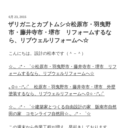
投
6月 23, 2015
稿
ザリガニとカブトムシ☆松原市・羽曳野
日:
市・藤井寺市・堺市 リフォームするな
ら、リブウェルリフォームへ☆
こんにちは。設計の松本です（＾－＾）
☆.。.:*・゜☆松原市・羽曳野市・藤井寺市・堺市 リフ
ォームするなら、リブウェルリフォームへ☆
｡Ｏ○ ･:*｡:ﾟ 松原市・羽曳野市・藤井寺市・堺市 外壁
塗装するなら、リブウェルリフォームへＯ○ ･:*｡:ﾟ
☆.。.:*・゜☆建築家とつくる自由設計の家 阪南市自然
田の家 コモンライフ自然田☆.。.:*・゜☆
この週末から作業工程が増え、早起きしております。