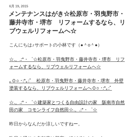
投
6月 19, 2015
稿
メンテナンスはがき☆松原市・羽曳野市・
日:
藤井寺市・堺市 リフォームするなら、リ
ブウェルリフォームへ☆
こんにちは♪サポートの小林です（●＾o＾●）
☆.。.:*・゜☆松原市・羽曳野市・藤井寺市・堺市 リフ
ォームするなら、リブウェルリフォームへ☆
｡Ｏ○ ･:*｡:ﾟ 松原市・羽曳野市・藤井寺市・堺市 外壁
塗装するなら、リブウェルリフォームへＯ○ ･:*｡:ﾟ
☆.。.:*・゜☆建築家とつくる自由設計の家 阪南市自然
田の家 コモンライフ自然田☆.。.:*・゜☆
昨日からなんだか涼しいですねー。