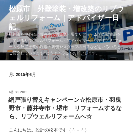
コ
松原市 外壁塗装・増改築のリブウ
ン
ェルリフォーム｜アドバイザー日
テ
ン
記
ツ
松原市を中心に、藤井寺・羽曳野・堺でリフォーム・外壁塗装を
へ
しているリブウェルリフォーム・アドバイザー日記です。 リフォ
ス
ームや外壁塗装の現場の裏側やスタッフの日常などをいろいろと
キ
ご紹介していきます♪どうぞよろしくお願いします。
ッ
プ
月:
2015年6月
投
6月 30, 2015
稿
網戸張り替えキャンペーン☆松原市・羽曳
日:
野市・藤井寺市・堺市 リフォームするな
ら、リブウェルリフォームへ☆
こんにちは。設計の松本です（＾－＾）