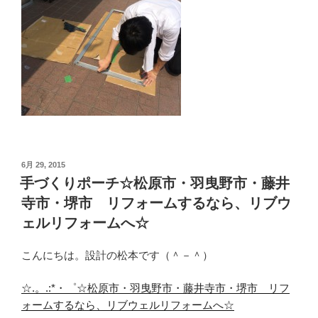
投
6月 29, 2015
稿
手づくりポーチ☆松原市・羽曳野市・藤井
日:
寺市・堺市 リフォームするなら、リブウ
ェルリフォームへ☆
こんにちは。設計の松本です（＾－＾）
☆.。.:*・゜☆松原市・羽曳野市・藤井寺市・堺市 リフ
ォームするなら、リブウェルリフォームへ☆