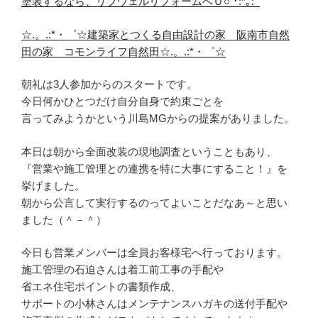
塗装するなら、リブウェルリフォームへＯ○ ･:*｡:ﾟ
☆.。.:*・゜☆建築家とつくる自由設計の家 阪南市自然
田の家 コモンライフ自然田☆.。.:*・゜☆
朝礼は3人参加からのスタートです。
今日何かひとつだけ自分自身で約束ごとを
言ってみようかという川島MGからの提案がありました。
本日は朝から全面改装の現地調査ということもあり、
『営業や施工管理との連携を特に大事にすること！』を
挙げました。
朝から公言して実行するのってよいことだなあ～と思い
ました（＾－＾）
今日も営業メンバーは全員お客様宅へ行っております。
施工管理の石迫さんは着工前工事の手配や
省エネ住宅ポイントの書類作成、
サポートの小林さんはメンテナンスハガキの送付手配や