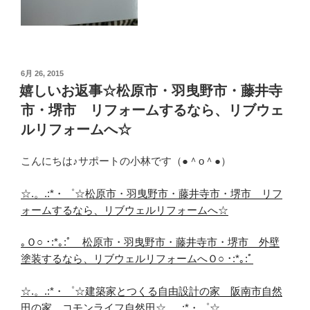
投
6月 26, 2015
稿
嬉しいお返事☆松原市・羽曳野市・藤井寺
日:
市・堺市 リフォームするなら、リブウェ
ルリフォームへ☆
こんにちは♪サポートの小林です（●＾o＾●）
☆.。.:*・゜☆松原市・羽曳野市・藤井寺市・堺市 リフ
ォームするなら、リブウェルリフォームへ☆
｡Ｏ○ ･:*｡:ﾟ 松原市・羽曳野市・藤井寺市・堺市 外壁
塗装するなら、リブウェルリフォームへＯ○ ･:*｡:ﾟ
☆.。.:*・゜☆建築家とつくる自由設計の家 阪南市自然
田の家 コモンライフ自然田☆.。.:*・゜☆