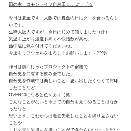
田の家 コモンライフ自然田☆.。.:*・゜☆
今日は夏至です。大阪では夏至の日にタコを食べるらし
いです。
生粋大阪人ですが、今日はじめて知りました（汗）
気温も上がり湿度も高く不快指数が高め、
熱中症に気を付けてくださいね。
今週もリブウェルをよろしくお願いします～(*^^)v
昨日は前回行ったプロジェクトの宿題で
自分史を共有する飲み会でした。
自分史を作成中は楽しいこと、思い出したくなくて封印
したことなど
OVER40になると色々あり（笑）
こんなことがないと今までの自分を見つめることはなか
ったなと
思います。これからは過去失敗したことを繰り返さない
ことや
より丈夫な気持ちを持つことができたらいいな、と思い