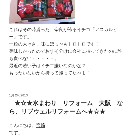
これはその時貰った、奈良が誇るイチゴ「アスカルビ
ー」です。
一粒の大きさ、味にほっぺもトロトロです！
美味しかったのでおすそ分けに会社に持ってきたのに誰
も食べない・・・・・。
最近の若い子はイチゴ嫌いなのかな？
もったいないから持って帰ってたべよ！
投
1月 24, 2013
稿
★☆★水まわり リフォーム 大阪 な
日:
ら、リブウェルリフォームへ★☆★
こんにちは、
宮崎
です。