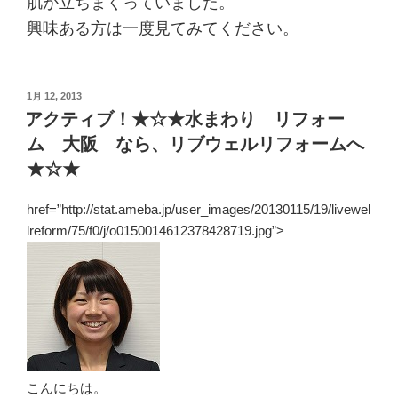
肌が立ちまくっていました。
興味ある方は一度見てみてください。
投
1月 12, 2013
稿
アクティブ！★☆★水まわり リフォー
日:
ム 大阪 なら、リブウェルリフォームへ
★☆★
href=”http://stat.ameba.jp/user_images/20130115/19/livewel
lreform/75/f0/j/o0150014612378428719.jpg”>
こんにちは。