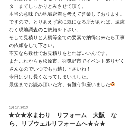
ターまでしっかりとみさせて頂く。
本当の意味での地域密着を考えて営業しております。
ですので、とりあえず家に気になる所があれば、遠慮
なく現地調査のご依頼を下さい。
そして見積りと人柄等全ての要素で納得出来たら工事
の依頼をして下さい。
不安なら数社でお見積りをとればいいんです。
またこれからも松原市、羽曳野市でイベント盛りだく
さんなのでいつでもお越し下さいね！
今日は少し長くなってしまいました。
最後までお読み頂いた方、有難う御座いました
投
1月 17, 2013
稿
★☆★水まわり リフォーム 大阪 な
日:
ら、リブウェルリフォームへ★☆★