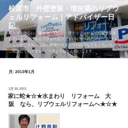
コ
松原市 外壁塗装・増改築のリブウ
ン
ェルリフォーム｜アドバイザー日
テ
ン
記
ツ
松原市を中心に、藤井寺・羽曳野・堺でリフォーム・外壁塗装を
へ
しているリブウェルリフォーム・アドバイザー日記です。 リフォ
ス
ームや外壁塗装の現場の裏側やスタッフの日常などをいろいろと
キ
ご紹介していきます♪どうぞよろしくお願いします。
ッ
プ
月:
2013年1月
投
1月 30, 2013
稿
家に蛇★☆★水まわり リフォーム 大
日:
阪 なら、リブウェルリフォームへ★☆★