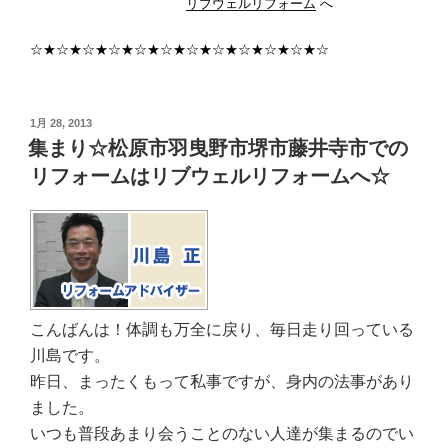
リブウェルリフォーム
へ
☆★☆★☆★☆★☆★☆★☆★☆★☆★☆★☆★☆
投
1月 28, 2013
稿
集まり☆松原市羽曳野市堺市藤井寺市での
日:
リフォームはリブウェルリフォームへ☆
こんばんは！体調も万全に戻り、毎日走り回っている
川島です。
昨日、まったくもって私事ですが、身内の法事があり
ました。
いつも普段あまり会うことのない人達が集まるのでい