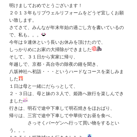
明けましておめでとうございます！
２０１３年もリブウェルリフォームをどうぞ宜しくお願
い致します。
さてさて、みんなが年末年始の過ごし方を書いているの
で、私も。。。
今年は９連休という長いお休みを頂けたので、
しっかりめにお家の大掃除ができました
そして、３１日から実家に帰り、
年越しで、京都・高台寺の除夜の鐘を聞き、
八坂神社へ初詣・・・というハードなコースを楽しみま
した
１日は母と一緒にだらっとして、
２・３日は、母と妹の３人で、姫路へ旅行を楽しんでき
ました
行きは、明石で途中下車して明石焼きをほおばり、
帰りは、三宮で途中下車して中華街でお昼を食べ、
さっそくバーゲンへ行って買い物をするとい
う。。。