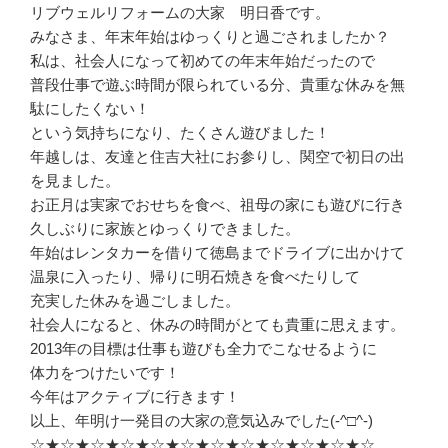
リブウェルリフォームの大家 明日香です。
みなさま、年末年始はゆっくりと過ごされましたか？
私は、社会人になって初めての年末年始だったので
普段仕事で遊ぶ時間が限られている分、貴重な休みを無
駄にしたくない！
という気持ちになり、たくさん遊びました！
年越しは、友達と住吉大社にお参りし、関空で初日の出
を見ました。
お正月は実家でおせちを食べ、祖母の家にも遊びに行き
久しぶりに家族とゆっくりできました。
年始はレンタカーを借りて徳島までドライブに出かけて
温泉に入ったり、帰りに明石焼きを食べたりして
充実した休みを過ごしました。
社会人になると、休みの時間がとても貴重に思えます。
2013年の目標は仕事も遊びも全力でこなせるように
体力をつけたいです！
今年はアクティブに行きます！
以上、年明け一発目の大家の意気込みでした(-^□^-)
☆★☆★☆★☆★☆★☆★☆★☆★☆★☆★☆★☆