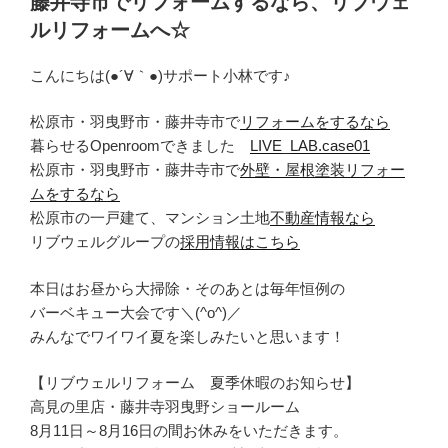
藤井寺市でリフォームするなら、リブウェ
ルリフォームへ☆
こんにちは(●´∀｀●)サポート小林です♪
松原市・羽曳野市・藤井寺市で
リフォームをするなら
暮らせるOpenroomできました
LIVE_LAB.case01
松原市・羽曳野市・藤井寺市で
外壁・屋根塗装リフォー
ムをするなら
松原市の一戸建て、マンション土地
不動産情報なら
リブウェルグループの
採用情報はこちら
本日はお昼から大掃除・そのあとは毎年恒例の
バーベキュー大会です＼(^o^)／
みんなでワイワイ夏を楽しみたいと思います！
【リブウェルリフォーム 夏季休暇のお知らせ】
高見の里店・藤井寺羽曳野ショールーム
8月11日～8月16日の間お休みをいただきます。