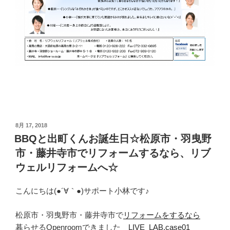
投
8月 17, 2018
稿
BBQと出町くんお誕生日☆松原市・羽曳野
日:
市・藤井寺市でリフォームするなら、リブ
ウェルリフォームへ☆
こんにちは(●´∀｀●)サポート小林です♪
松原市・羽曳野市・藤井寺市で
リフォームをするなら
暮らせるOpenroomできました
LIVE_LAB.case01