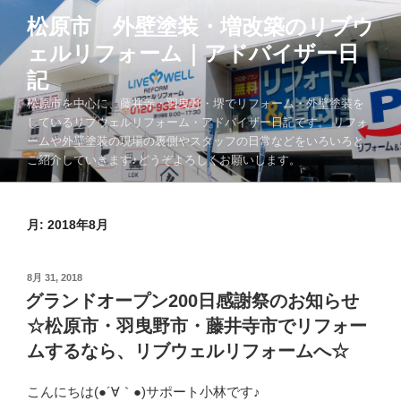
コ
松原市 外壁塗装・増改築のリブウ
ン
ェルリフォーム｜アドバイザー日
テ
ン
記
ツ
松原市を中心に、藤井寺・羽曳野・堺でリフォーム・外壁塗装を
へ
しているリブウェルリフォーム・アドバイザー日記です。 リフォ
ス
ームや外壁塗装の現場の裏側やスタッフの日常などをいろいろと
キ
ご紹介していきます♪どうぞよろしくお願いします。
ッ
プ
月:
2018年8月
投
8月 31, 2018
稿
グランドオープン200日感謝祭のお知らせ
日:
☆松原市・羽曳野市・藤井寺市でリフォー
ムするなら、リブウェルリフォームへ☆
こんにちは(●´∀｀●)サポート小林です♪