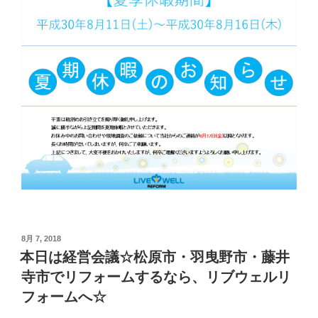
投
8月 7, 2018
稿
本日は経営会議☆松原市・羽曳野市・藤井
日:
寺市でリフォームするなら、リブウェルリ
フォームへ☆