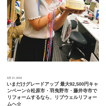
投
8月 27, 2018
稿
いまだけグレードアップ 最大92,500円キャ
日:
ンペーン☆松原市・羽曳野市・藤井寺市で
リフォームするなら、リブウェルリフォー
ムへ☆