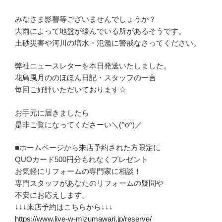
みなさま影響等ございませんでしょうか？
大雨によって地盤が緩んでいる所があるそうです。
土砂災害や河川の増水・氾濫に警戒なさってください。
弊社ニュースレターを本日発送いたしました。
花鳥風月ののほほん日記・スタッフの一言
毎回ご好評いただいております☆
お手元に届きましたら
是非ご覧になってくださーい＼(^o^)／
■ホームページから来店予約された方限定に
QUOカード500円分もれなくプレゼント
お気軽にリフォームの専門家に相談！
専門スタッフがあなたのリフォームの疑問や
不安にお応えします。
↓↓↓来店予約はこちらから↓↓↓
https://www.live-w-mizumawari.jp/reserve/