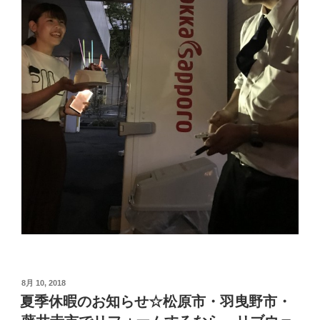
投
8月 10, 2018
稿
夏季休暇のお知らせ☆松原市・羽曳野市・
日: