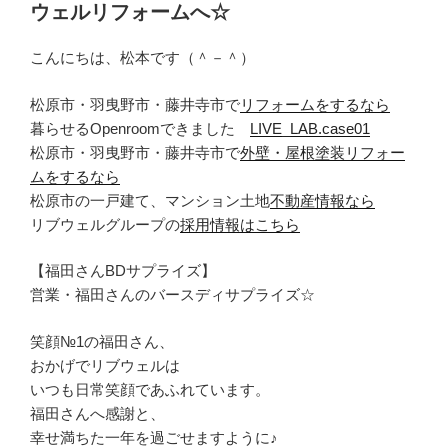
ウェルリフォームへ☆
こんにちは、松本です（＾－＾）
松原市・羽曳野市・藤井寺市で
リフォームをするなら
暮らせるOpenroomできました
LIVE_LAB.case01
松原市・羽曳野市・藤井寺市で
外壁・屋根塗装リフォー
ムをするなら
松原市の一戸建て、マンション土地
不動産情報なら
リブウェルグループの
採用情報はこちら
【福田さんBDサプライズ】
営業・福田さんのバースディサプライズ☆
笑顔№1の福田さん、
おかげでリブウェルは
いつも日常笑顔であふれています。
福田さんへ感謝と、
幸せ満ちた一年を過ごせますように♪