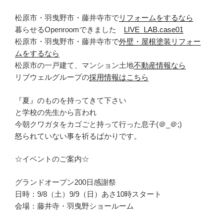
松原市・羽曳野市・藤井寺市で
リフォームをするなら
暮らせるOpenroomできました
LIVE_LAB.case01
松原市・羽曳野市・藤井寺市で
外壁・屋根塗装リフォー
ムをするなら
松原市の一戸建て、マンション土地
不動産情報なら
リブウェルグループの
採用情報はこちら
『夏』のものを持ってきて下さい
と学校の先生から言われ
今朝クワガタをカゴごと持って行った息子(＠_＠;)
怒られていない事を祈るばかりです。
☆イベントのご案内☆
グランドオープン200日感謝祭
日時：9/8（土）9/9（日）あさ10時スタート
会場：藤井寺・羽曳野ショールーム