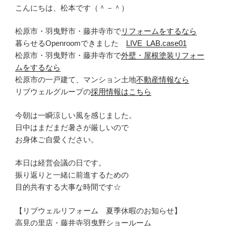
こんにちは、松本です（＾－＾）
松原市・羽曳野市・藤井寺市で
リフォームをするなら
暮らせるOpenroomできました
LIVE_LAB.case01
松原市・羽曳野市・藤井寺市で
外壁・屋根塗装リフォー
ムをするなら
松原市の一戸建て、マンション土地
不動産情報なら
リブウェルグループの
採用情報はこちら
今朝は一瞬涼しい風を感じました。
日中はまだまだ暑さが厳しいので
お身体ご自愛ください。
本日は経営会議の日です。
振り返りと一緒に前進するための
目的共有する大事な時間です☆
【リブウェルリフォーム 夏季休暇のお知らせ】
高見の里店・藤井寺羽曳野ショールーム