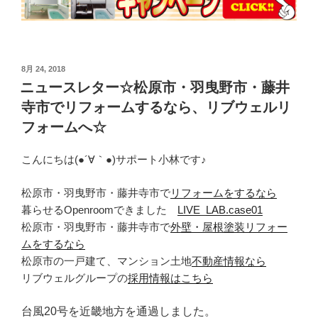
投
8月 24, 2018
稿
ニュースレター☆松原市・羽曳野市・藤井
日:
寺市でリフォームするなら、リブウェルリ
フォームへ☆
こんにちは(●´∀｀●)サポート小林です♪
松原市・羽曳野市・藤井寺市で
リフォームをするなら
暮らせるOpenroomできました
LIVE_LAB.case01
松原市・羽曳野市・藤井寺市で
外壁・屋根塗装リフォー
ムをするなら
松原市の一戸建て、マンション土地
不動産情報なら
リブウェルグループの
採用情報はこちら
台風20号を近畿地方を通過しました。