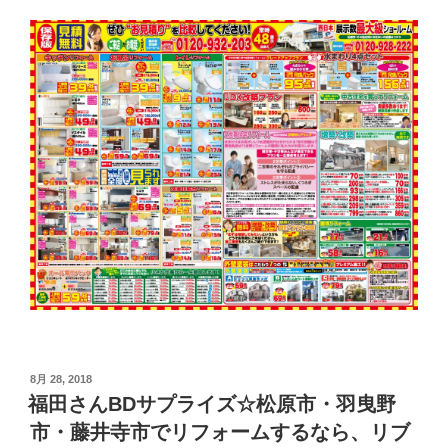
投
8月 28, 2018
稿
福田さんBDサプライズ☆松原市・羽曳野
日:
市・藤井寺市でリフォームするなら、リブ