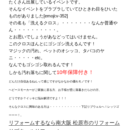
たくさん出展しているイベントです。
そんなイベントをブラブラしていてひときわ目をひいた
ものがありました[emoji:v-352]
その名も「洗えるクロス」・・・・・・・なんか普通や
ん・・・・・・・・・・。
とお思いでしょうがあなどってはいけません。
このクロスほんとにゴシゴシ洗えるんです！
マジックの汚れ、ペットのオシッコ、タバコのヤ
ニ・・・・・etc。
なんでもゴシゴシ取れるんです！
10年保障付き！
しかも汚れ落ちに関して
どんだけ自信あるねんって感じですがなかなかの優れモノです！
ヘビースモーカーがご家族に居る方、お子様が壁に落書きだらけの方、
どうですか？イッキに悩み解消ですよ！！！
そんなクロスに興味のある方は・・・・・・・・・・・下記リブウェルへ！レッツゴ
ーーー！。
リフォームするなら南大阪 松原市のリフォーム