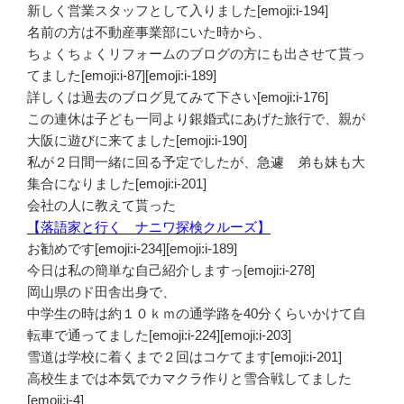
新しく営業スタッフとして入りました[emoji:i-194]
名前の方は不動産事業部にいた時から、
ちょくちょくリフォームのブログの方にも出させて貰っ
てました[emoji:i-87][emoji:i-189]
詳しくは過去のブログ見てみて下さい[emoji:i-176]
この連休は子ども一同より銀婚式にあげた旅行で、親が
大阪に遊びに来てました[emoji:i-190]
私が２日間一緒に回る予定でしたが、急遽 弟も妹も大
集合になりました[emoji:i-201]
会社の人に教えて貰った
【落語家と行く ナニワ探検クルーズ】
お勧めです[emoji:i-234][emoji:i-189]
今日は私の簡単な自己紹介しますっ[emoji:i-278]
岡山県のド田舎出身で、
中学生の時は約１０ｋｍの通学路を40分くらいかけて自
転車で通ってました[emoji:i-224][emoji:i-203]
雪道は学校に着くまで２回はコケてます[emoji:i-201]
高校生までは本気でカマクラ作りと雪合戦してました
[emoji:i-4]