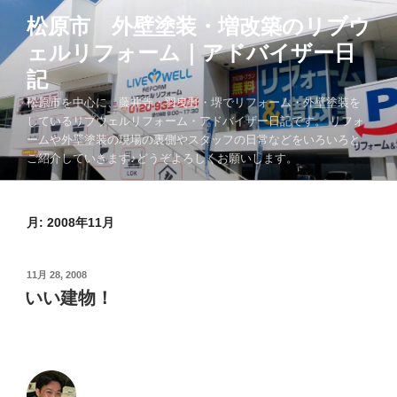
コ
松原市 外壁塗装・増改築のリブウ
ン
ェルリフォーム｜アドバイザー日
テ
ン
記
ツ
松原市を中心に、藤井寺・羽曳野・堺でリフォーム・外壁塗装を
へ
しているリブウェルリフォーム・アドバイザー日記です。 リフォ
ス
ームや外壁塗装の現場の裏側やスタッフの日常などをいろいろと
キ
ご紹介していきます♪どうぞよろしくお願いします。
ッ
プ
月:
2008年11月
投
11月 28, 2008
稿
いい建物！
日: