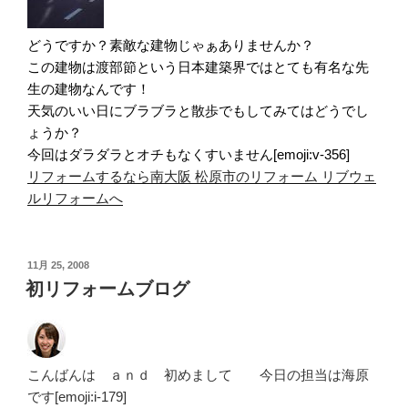
どうですか？素敵な建物じゃぁありませんか？
この建物は渡部節という日本建築界ではとても有名な先
生の建物なんです！
天気のいい日にブラブラと散歩でもしてみてはどうでし
ょうか？
今回はダラダラとオチもなくすいません[emoji:v-356]
リフォームするなら南大阪 松原市のリフォーム リブウェ
ルリフォームへ
投
11月 25, 2008
稿
初リフォームブログ
日:
こんばんは ａｎｄ 初めまして 今日の担当は海原
です[emoji:i-179]