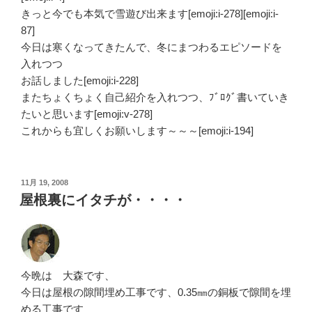
きっと今でも本気で雪遊び出来ます[emoji:i-278][emoji:i-
87]
今日は寒くなってきたんで、冬にまつわるエピソードを
入れつつ
お話しました[emoji:i-228]
またちょくちょく自己紹介を入れつつ、ﾌﾞﾛｸﾞ書いていき
たいと思います[emoji:v-278]
これからも宜しくお願いします～～～[emoji:i-194]
投
11月 19, 2008
稿
屋根裏にイタチが・・・・
日:
今晩は 大森です、
今日は屋根の隙間埋め工事です、0.35㎜の銅板で隙間を埋
める工事です