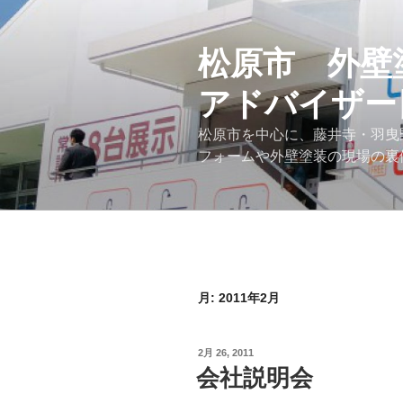
コ
ン
テ
松原市 外壁
ン
アドバイザー
ツ
へ
松原市を中心に、藤井寺・羽曳
ス
フォームや外壁塗装の現場の裏
キ
ッ
プ
月:
2011年2月
投
2月 26, 2011
稿
会社説明会
日: