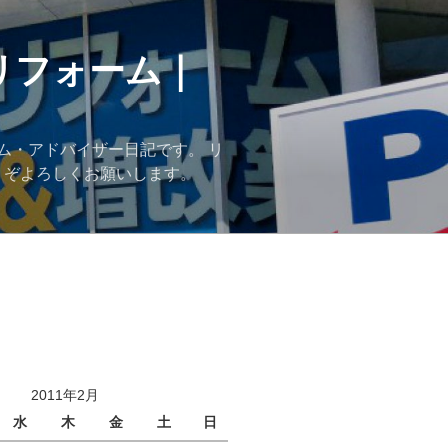
リフォーム｜
ム・アドバイザー日記です。 リ
うぞよろしくお願いします。
2011年2月
水
木
金
土
日