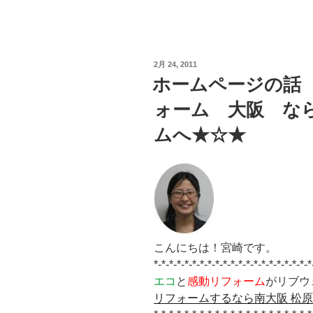
投
2月 24, 2011
稿
ホームページの話
日:
ォーム 大阪 な
ムへ★☆★
こんにちは！宮崎です。
*-*-*-*-*-*-*-*-*-*-*-*-*-*-*-*-*-*-*-*-*
エコ
と
感動リフォーム
がリブウ
リフォームするなら南大阪 松