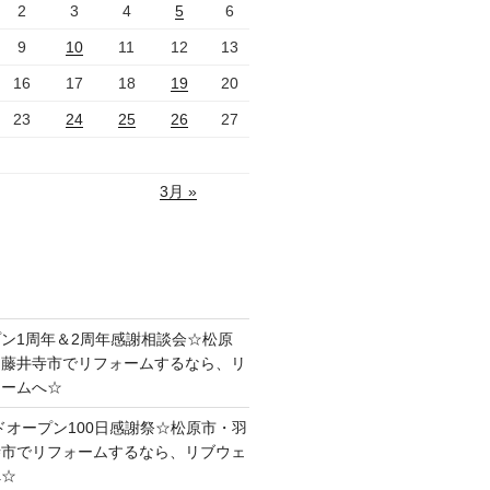
2
3
4
5
6
9
10
11
12
13
16
17
18
19
20
23
24
25
26
27
3月 »
ン1周年＆2周年感謝相談会☆松原
・藤井寺市でリフォームするなら、リ
ォームへ☆
ドオープン100日感謝祭☆松原市・羽
寺市でリフォームするなら、リブウェ
へ☆