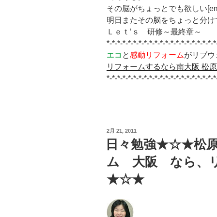
その脳がちょっとでも欲しい[emoji:
明日またその脳をちょっと分けて貰って
Ｌｅｔ’ｓ 研修～最終章～
*-*-*-*-*-*-*-*-*-*-*-*-*-*-*-*-*-*-*-*-*
エコ
と
感動リフォーム
がリブウ
リフォームするなら南大阪 松
*-*-*-*-*-*-*-*-*-*-*-*-*-*-*-*-*-*-*-*-*
投
2月 21, 2011
稿
日々勉強★☆★松
日:
ム 大阪 なら、
★☆★