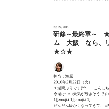
*-*-*-*-*-*-*-*-*-*-*-*-*-*-*-*-*-*-*-*-*
投
2月 22, 2011
稿
研修～最終章～ 
日:
ム 大阪 なら、
★☆★
担当：海原
2010年2月22日（火）
１週間ぶりです(^^ゞ こんに
今週はいい天気が続きそうですね～[emoji:i-
1][emoji:i-1][emoji:i-1]
だんだん暖かくなってきて、日