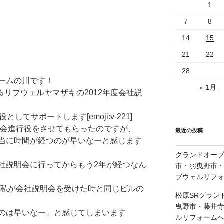
1
7
8
14
15
21
22
28
ームの川です！
« 1月
るリブウェルヤマザキの2012年度会社説
てサポートします[emoji:v-221]
司会進行役をさせてもらったのですが、
最近の投稿
当に時間が経つのが早いなーと感じます
グランドオープ
社説明会に行ってからもう2年が経つなん
市・羽曳野市
ブウェルリフ
は私が会社説明会を受けた時と同じビルの
松原SRグラン
曳野市・藤井
のは早いなー」と感じてしまいます
ルリフォーム