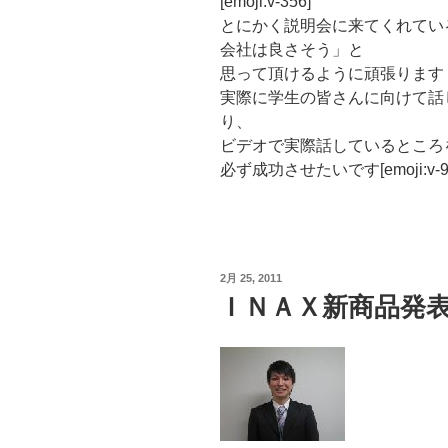
[emoji:v-356]
とにかく説明会に来てくれてい
会社は良さそう」と
思って頂けるように頑張ります
実際に学生の皆さんに向けて話
り、
ビデオで実際話しているところ
必ず成功させたいです[emoji:v-9
投
2月 25, 2011
稿
ＩＮＡＸ新商品発
日: