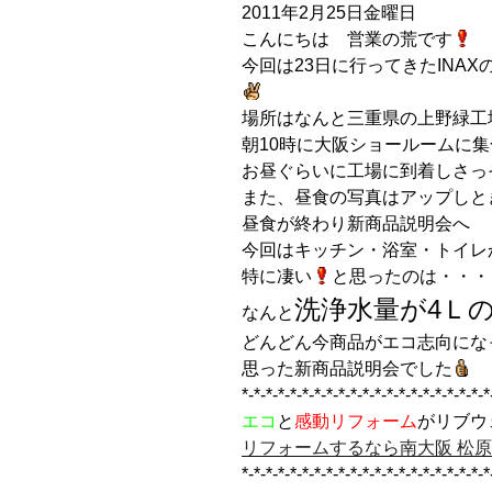
2011年2月25日金曜日
こんにちは 営業の荒です
今回は23日に行ってきたINA
場所はなんと三重県の上野緑工
朝10時に大阪ショールームに
お昼ぐらいに工場に到着しさっ
また、昼食の写真はアップしと
昼食が終わり新商品説明会へ
今回はキッチン・浴室・トイレ
特に凄い
と思ったのは・・・
洗浄水量が4Ｌ
なんと
どんどん今商品がエコ志向にな
思った新商品説明会でした
*-*-*-*-*-*-*-*-*-*-*-*-*-*-*-*-*-*-*-*-*
エコ
と
感動リフォーム
がリブウ
リフォームするなら南大阪 松
*-*-*-*-*-*-*-*-*-*-*-*-*-*-*-*-*-*-*-*-*