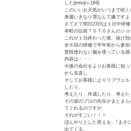
した[emoji:i-189]
このいいお天気がいつまで続く
来週いきなり雪なんて嫌ですよ～～
さてさて明日23日は１日中研
本町の以前ＴＯＴＯさんのショ
これが１日終わった後、抜け殻
全６回の研修で半年前から参加
普段使わない脳を使っている感
内容は・・・
今後の会社をよりお客様に知っ
から見直し
そしてお客様によりリブウェル
したり、
考えたり、作成したり、考えた
その道のプロの先生がまとまら
てくれるのですが
それがすごい！！！
ぼんやりとした答えを、｢まさ
出てくる。