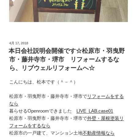
投
4月 17, 2018
稿
本日会社説明会開催です☆松原市・羽曳野
日:
市・藤井寺市・堺市 リフォームするな
ら、リブウェルリフォームへ☆
こんにちは、松本です（＾－＾）
松原市・羽曳野市・藤井寺市・堺市で
リフォームをする
なら
暮らせるOpenroomできました
LIVE_LAB.case01
松原市・羽曳野市・藤井寺市・堺市で
外壁・屋根塗装リ
フォームをするなら
松原市の一戸建て、マンション土地
不動産情報なら