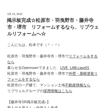
投
4月 23, 2018
稿
掲示板完成☆松原市・羽曳野市・藤井寺
日:
市・堺市 リフォームするなら、リブウェ
ルリフォームへ☆
こんにちは、松本です（＾－＾）
松原市・羽曳野市・藤井寺市・堺市で
リフォームをする
なら
暮らせるOpenroomできました
LIVE_LAB.case01
松原市・羽曳野市・藤井寺市・堺市で
外壁・屋根塗装リ
フォームをするなら
松原市の一戸建て、マンション土地
不動産情報なら
リブウェルグループの
採用情報はこちら
【藤井寺SR掲示板完成♪】
新人の土居さん・中井さん作成