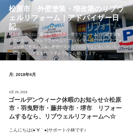
コ
松原市 外壁塗装・増改築のリブウ
ン
ェルリフォーム｜アドバイザー日
テ
ン
記
ツ
松原市を中心に、藤井寺・羽曳野・堺でリフォーム・外壁塗装を
へ
しているリブウェルリフォーム・アドバイザー日記です。 リフォ
ス
ームや外壁塗装の現場の裏側やスタッフの日常などをいろいろと
キ
ご紹介していきます♪どうぞよろしくお願いします。
ッ
プ
月:
2018年4月
投
4月 29, 2018
稿
ゴールデンウィーク休暇のお知らせ☆松原
日:
市・羽曳野市・藤井寺市・堺市 リフォー
ムするなら、リブウェルリフォームへ☆
こんにちは(●´∀｀●)サポート小林です♪