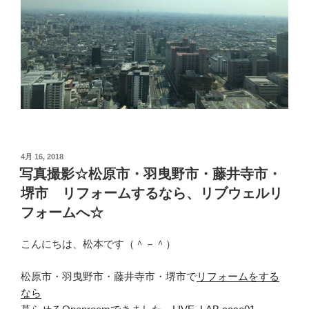
投
4月 16, 2018
稿
写真撮影☆松原市・羽曳野市・藤井寺市・
日:
堺市 リフォームするなら、リブウェルリ
フォームへ☆
こんにちは、松本です（＾－＾）
松原市・羽曳野市・藤井寺市・堺市で
リフォームをする
なら