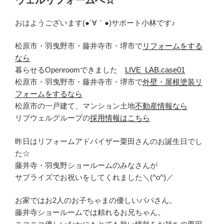
おはようございます(●´∀｀●)サポート小林です♪
松原市・羽曳野市・藤井寺市・堺市で
リフォームをする
なら
暮らせるOpenroomできました
LIVE_LAB.case01
松原市・羽曳野市・藤井寺市・堺市で
外壁・屋根塗装リ
フォームをするなら
松原市の一戸建て、マンション土地
不動産情報なら
リブウェルグループの
採用情報はこちら
昨日はリフォームアドバイザー栗田さんのお誕生日でし
た☆
藤井寺・羽曳野ショールームのみなさんが
サプライズでお祝いをしてくれました＼(^o^)／
お家ではお2人のお子ちゃまの優しいパパさん。
藤井寺ショールームでは頼れるお兄ちゃん。