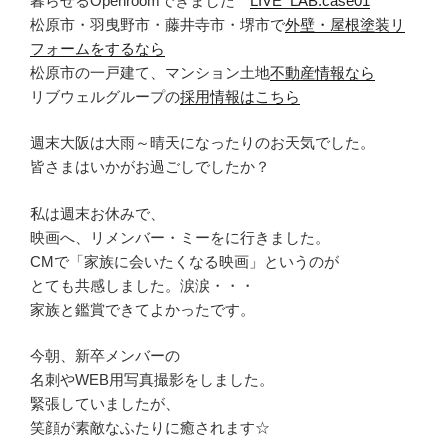
暮らせるOpenroomできました
LIVE_LAB.case01
松原市・羽曳野市・藤井寺市・堺市で
外壁・屋根塗装リ
フォームをするなら
松原市の一戸建て、マンション土地
不動産情報なら
リブウェルグループの
採用情報はこちら
週末大阪は大雨～晴天になったりのお天気でした。
皆さまはいかがお過ごしでしたか？
私は週末お休みで、
映画へ、リメンバー・ミーをに行きました。
CMで「家族に会いたくなる映画」というのが
とても共感しました。涙涙・・・
家族と鑑賞できてよかったです。
今朝、新卒メンバーの
名刺やWEB用写真撮影をしました。
緊張していましたが、
笑顔が素敵なふたりに癒されます☆