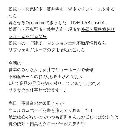
松原市・羽曳野市・藤井寺市・堺市で
リフォームをする
なら
暮らせるOpenroomできました
LIVE_LAB.case01
松原市・羽曳野市・藤井寺市・堺市で
外壁・屋根塗装リ
フォームをするなら
松原市の一戸建て、マンション土地
不動産情報なら
リブウェルグループの
採用情報はこちら
今朝は
営業のみなさんは藤井寺ショールームで研修
不動産チームのお2人も外出されており
1人で高見の里店を切り盛りしています＼(^o^)／
サクサクお仕事片づけますー♪
先日、不動産部の薮田さんが
ウェルカムボードを書き換えてくれました！
私は絵心がないのでいつも薮田さんにお任せっぱなし^_^;
鯉のぼり・四葉のクローバーがステキ♡