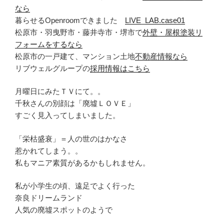
なら
暮らせるOpenroomできました
LIVE_LAB.case01
松原市・羽曳野市・藤井寺市・堺市で
外壁・屋根塗装リ
フォームをするなら
松原市の一戸建て、マンション土地
不動産情報なら
リブウェルグループの
採用情報はこちら
月曜日にみたＴＶにて。。
千秋さんの別顔は「廃墟ＬＯＶＥ」
すごく見入ってしまいました。
「栄枯盛衰」＝人の世のはかなさ
惹かれてしまう。。
私もマニア素質があるかもしれません。
私が小学生の頃、遠足でよく行った
奈良ドリームランド
人気の廃墟スポットのようで