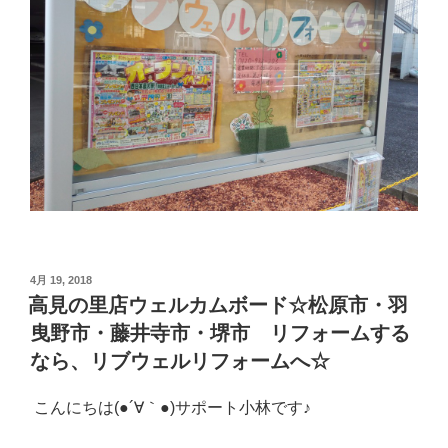
投
4月 19, 2018
稿
高見の里店ウェルカムボード☆松原市・羽
日:
曳野市・藤井寺市・堺市 リフォームする
なら、リブウェルリフォームへ☆
こんにちは(●´∀｀●)サポート小林です♪