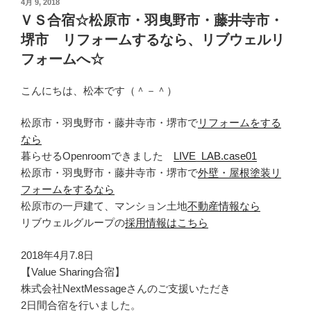
投
4月 9, 2018
稿
ＶＳ合宿☆松原市・羽曳野市・藤井寺市・
日:
堺市 リフォームするなら、リブウェルリ
フォームへ☆
こんにちは、松本です（＾－＾）
松原市・羽曳野市・藤井寺市・堺市で
リフォームをする
なら
暮らせるOpenroomできました
LIVE_LAB.case01
松原市・羽曳野市・藤井寺市・堺市で
外壁・屋根塗装リ
フォームをするなら
松原市の一戸建て、マンション土地
不動産情報なら
リブウェルグループの
採用情報はこちら
2018年4月7.8日
【Value Sharing合宿】
株式会社NextMessageさんのご支援いただき
2日間合宿を行いました。