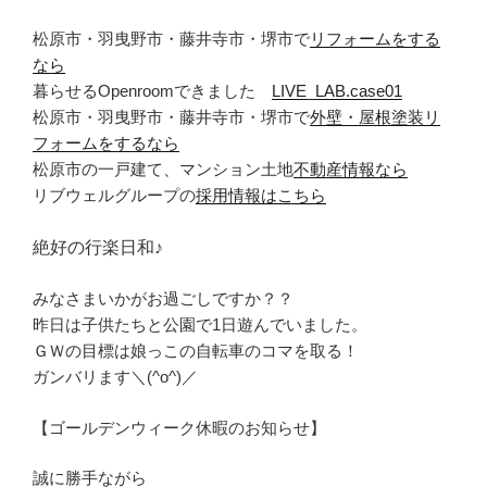
松原市・羽曳野市・藤井寺市・堺市で
リフォームをする
なら
暮らせるOpenroomできました
LIVE_LAB.case01
松原市・羽曳野市・藤井寺市・堺市で
外壁・屋根塗装リ
フォームをするなら
松原市の一戸建て、マンション土地
不動産情報なら
リブウェルグループの
採用情報はこちら
絶好の行楽日和♪
みなさまいかがお過ごしですか？？
昨日は子供たちと公園で1日遊んでいました。
ＧＷの目標は娘っこの自転車のコマを取る！
ガンバリます＼(^o^)／
【ゴールデンウィーク休暇のお知らせ】
誠に勝手ながら