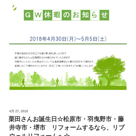
投
4月 27, 2018
稿
栗田さんお誕生日☆松原市・羽曳野市・藤
日:
井寺市・堺市 リフォームするなら、リブ
ウェルリフォームへ☆