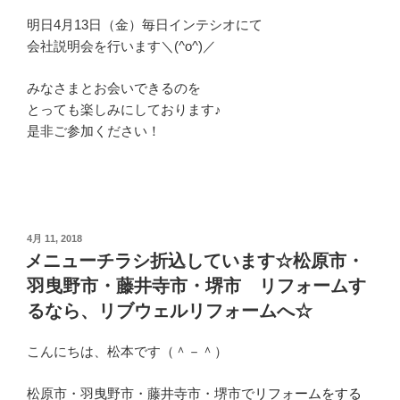
明日4月13日（金）毎日インテシオにて
会社説明会を行います＼(^o^)／
みなさまとお会いできるのを
とっても楽しみにしております♪
是非ご参加ください！
投
4月 11, 2018
稿
メニューチラシ折込しています☆松原市・
日:
羽曳野市・藤井寺市・堺市 リフォームす
るなら、リブウェルリフォームへ☆
こんにちは、松本です（＾－＾）
松原市・羽曳野市・藤井寺市・堺市で
リフォームをする