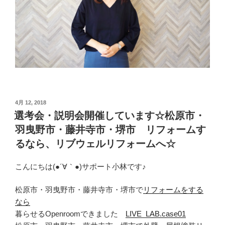
投
4月 12, 2018
稿
選考会・説明会開催しています☆松原市・
日:
羽曳野市・藤井寺市・堺市 リフォームす
るなら、リブウェルリフォームへ☆
こんにちは(●´∀｀●)サポート小林です♪
松原市・羽曳野市・藤井寺市・堺市で
リフォームをする
なら
暮らせるOpenroomできました
LIVE_LAB.case01