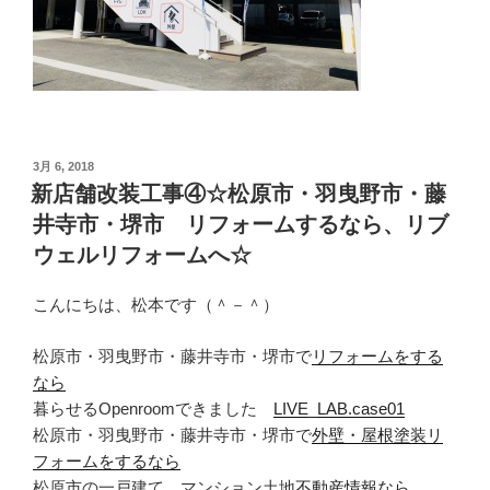
投
3月 6, 2018
稿
新店舗改装工事④☆松原市・羽曳野市・藤
日:
井寺市・堺市 リフォームするなら、リブ
ウェルリフォームへ☆
こんにちは、松本です（＾－＾）
松原市・羽曳野市・藤井寺市・堺市で
リフォームをする
なら
暮らせるOpenroomできました
LIVE_LAB.case01
松原市・羽曳野市・藤井寺市・堺市で
外壁・屋根塗装リ
フォームをするなら
松原市の一戸建て、マンション土地
不動産情報なら