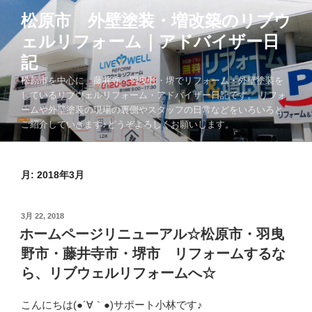
コ
松原市 外壁塗装・増改築のリブウ
ン
ェルリフォーム｜アドバイザー日
テ
ン
記
ツ
松原市を中心に、藤井寺・羽曳野・堺でリフォーム・外壁塗装を
へ
しているリブウェルリフォーム・アドバイザー日記です。 リフォ
ス
ームや外壁塗装の現場の裏側やスタッフの日常などをいろいろと
キ
ご紹介していきます♪どうぞよろしくお願いします。
ッ
プ
月:
2018年3月
投
3月 22, 2018
稿
ホームページリニューアル☆松原市・羽曳
日:
野市・藤井寺市・堺市 リフォームするな
ら、リブウェルリフォームへ☆
こんにちは(●´∀｀●)サポート小林です♪