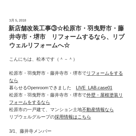
投
3月 5, 2018
稿
新店舗改装工事③☆松原市・羽曳野市・藤
日:
井寺市・堺市 リフォームするなら、リブ
ウェルリフォームへ☆
こんにちは、松本です（＾－＾）
松原市・羽曳野市・藤井寺市・堺市で
リフォームをする
なら
暮らせるOpenroomできました
LIVE_LAB.case01
松原市・羽曳野市・藤井寺市・堺市で
外壁・屋根塗装リ
フォームをするなら
松原市の一戸建て、マンション土地
不動産情報なら
リブウェルグループの
採用情報はこちら
3/1、藤井寺メンバー