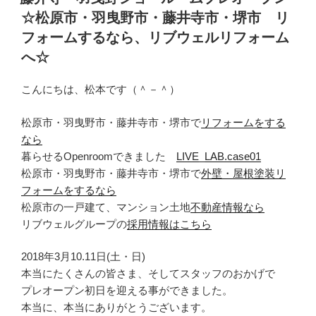
日:
☆松原市・羽曳野市・藤井寺市・堺市 リ
フォームするなら、リブウェルリフォーム
へ☆
こんにちは、松本です（＾－＾）
松原市・羽曳野市・藤井寺市・堺市で
リフォームをする
なら
暮らせるOpenroomできました
LIVE_LAB.case01
松原市・羽曳野市・藤井寺市・堺市で
外壁・屋根塗装リ
フォームをするなら
松原市の一戸建て、マンション土地
不動産情報なら
リブウェルグループの
採用情報はこちら
2018年3月10.11日(土・日)
本当にたくさんの皆さま、そしてスタッフのおかげで
プレオープン初日を迎える事ができました。
本当に、本当にありがとうございます。