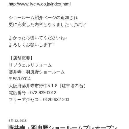
http://www.live-w.co.jp/index.html
ショールーム紹介ページの追加され
更に充実した内容となりました＼(^o^)／
よかったら覗いてくださいね♪
よろしくお願いします！
【店舗概要】
リブウェルリフォーム
藤井寺・羽曳野ショールーム
〒583-0014
大阪府藤井寺市野中5-1-8（駐車場21台）
電話番号：072-939-0012
フリーアクセス：0120-932-203
投
3月 12, 2018
稿
藤井寺・羽曳野ショールームプレオープン