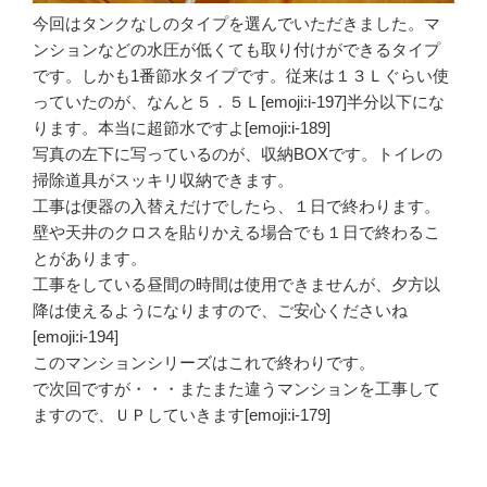
今回はタンクなしのタイプを選んでいただきました。マ
ンションなどの水圧が低くても取り付けができるタイプ
です。しかも1番節水タイプです。従来は１３Ｌぐらい使
っていたのが、なんと５．５Ｌ[emoji:i-197]半分以下にな
ります。本当に超節水ですよ[emoji:i-189]
写真の左下に写っているのが、収納BOXです。トイレの
掃除道具がスッキリ収納できます。
工事は便器の入替えだけでしたら、１日で終わります。
壁や天井のクロスを貼りかえる場合でも１日で終わるこ
とがあります。
工事をしている昼間の時間は使用できませんが、夕方以
降は使えるようになりますので、ご安心くださいね
[emoji:i-194]
このマンションシリーズはこれで終わりです。
で次回ですが・・・またまた違うマンションを工事して
ますので、ＵＰしていきます[emoji:i-179]