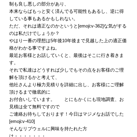
制も良し悪しの部分があり、
本来ならばもっと安く済んでる可能性もあるし、逆に得
している事もあるかもしれない。
ただ、それは適正なのかというと[emoji:v-362]な気がする
のは私だけでしょうか？
やはり一番の理想は5年後10年後まで見越した上の適正価
格がわかる事ですよね。
最近お客様とお話していくと、最後はそこに行き着きま
す。
それで私達はどうすれば少しでもその点をお客様のご理
解を頂けるかと考えて、
他社さんより極力見積りを詳細に出し、お客様にご理解
頂けるまで徹底的に
お付合いしています。 とにもかくにも現地調査、お
見積は全て無料ですので
ご連絡お待ちしております！今日はマジメなお話でした
[emoji:v-410]
そんなリブウェルに興味を持たれた方
は・・・・・・・。