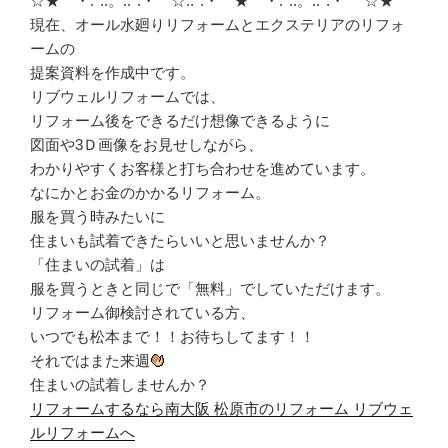
☆★゜・:*:.。.:*:・゜☆.:*:・゜★゜・:*:.。.:*:・゜ ☆★
現在、オール水廻りリフォームとエクステリアのリフォ
ームの
提案資料を作成中です。
リブウェルリフォームでは、
リフォーム後をできるだけ想像できるように
図面や3Ｄ画像をお見せしながら、
わかりやすくお客様と打ち合わせを進めています。
なにかとお金のかかるリフォーム。
服を買う時みたいに
住まいも試着できたらいいと思いませんか？
「住まいの試着」は
服を買うときと同じで「無料」でしていただけます。
リフォーム御検討されている方、
いつでも松本まで！！お待ちしてます！！
それではまた来週
住まいの試着しませんか？
リフォームするなら南大阪 松原市のリフォーム リブウェ
ルリフォームへ