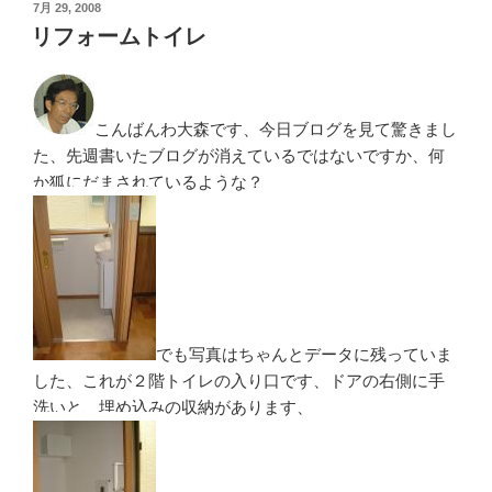
投
7月 29, 2008
稿
リフォームトイレ
日:
こんばんわ大森です、今日ブログを見て驚きまし
た、先週書いたブログが消えているではないですか、何
か狐にだまされているような？
でも写真はちゃんとデータに残っていま
した、これが２階トイレの入り口です、ドアの右側に手
洗いと、埋め込みの収納があります、