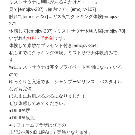
ミストサウナに興味があるんだけど・・・』
見て[emoji:v-237]→館内ツアー[emoji:v-107]
触れて[emoji:v-237]→ガス火でクッキング体験[emoji:v-
271]
体感して[emoji:v-237]→ミストサウナ体験入浴[emoji:v-78]
いずれも
無料・予約制
です。
体験して素敵なプレゼント付き[emoji:v-354]
私もすでにクッキング体験、ミストサウナ体験済みで
す。
特にミストサウナは完全プライベート空間になっている
ので
ゆっくりと入浴でき、シャンプーやリンス、バスタオル
なども完備。
ほんまにお肌ぷるぷるになりました！
ぜひ体感してみてください。
●DILIPA堺
●DILIPA泉北
●リフォームプラザはびきの
上記3か所のDILIPAにて実施となります。