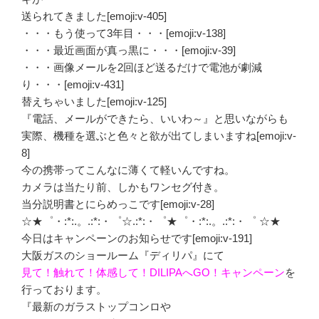
送られてきました[emoji:v-405]
・・・もう使って3年目・・・[emoji:v-138]
・・・最近画面が真っ黒に・・・[emoji:v-39]
・・・画像メールを2回ほど送るだけで電池が劇減
り・・・[emoji:v-431]
替えちゃいました[emoji:v-125]
『電話、メールができたら、いいわ～』と思いながらも
実際、機種を選ぶと色々と欲が出てしまいますね[emoji:v-
8]
今の携帯ってこんなに薄くて軽いんですね。
カメラは当たり前、しかもワンセグ付き。
当分説明書とにらめっこです[emoji:v-28]
☆★゜・:*:.。.:*:・゜☆.:*:・゜★゜・:*:.。.:*:・゜ ☆★
今日はキャンペーンのお知らせです[emoji:v-191]
大阪ガスのショールーム『ディリパ』にて
見て！触れて！体感して！DILIPAへGO！キャンペーン
を
行っております。
『最新のガラストップコンロや