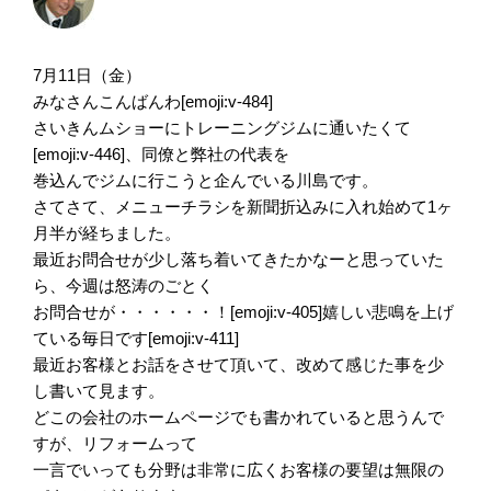
7月11日（金）
みなさんこんばんわ[emoji:v-484]
さいきんムショーにトレーニングジムに通いたくて
[emoji:v-446]、同僚と弊社の代表を
巻込んでジムに行こうと企んでいる川島です。
さてさて、メニューチラシを新聞折込みに入れ始めて1ヶ
月半が経ちました。
最近お問合せが少し落ち着いてきたかなーと思っていた
ら、今週は怒涛のごとく
お問合せが・・・・・・！[emoji:v-405]嬉しい悲鳴を上げ
ている毎日です[emoji:v-411]
最近お客様とお話をさせて頂いて、改めて感じた事を少
し書いて見ます。
どこの会社のホームページでも書かれていると思うんで
すが、リフォームって
一言でいっても分野は非常に広くお客様の要望は無限の