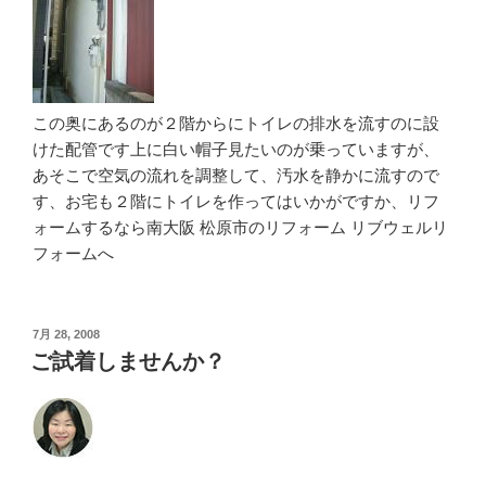
この奥にあるのが２階からにトイレの排水を流すのに設
けた配管です上に白い帽子見たいのが乗っていますが、
あそこで空気の流れを調整して、汚水を静かに流すので
す、お宅も２階にトイレを作ってはいかがですか、リフ
ォームするなら南大阪 松原市のリフォーム リブウェルリ
フォームへ
投
7月 28, 2008
稿
ご試着しませんか？
日: