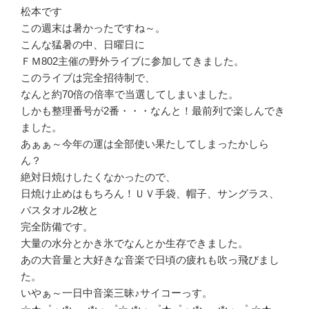
松本です
この週末は暑かったですね～。
こんな猛暑の中、日曜日に
ＦＭ802主催の野外ライブに参加してきました。
このライブは完全招待制で、
なんと約70倍の倍率で当選してしまいました。
しかも整理番号が2番・・・なんと！最前列で楽しんでき
ました。
あぁぁ～今年の運は全部使い果たしてしまったかしら
ん？
絶対日焼けしたくなかったので、
日焼け止めはもちろん！ＵＶ手袋、帽子、サングラス、
バスタオル2枚と
完全防備です。
大量の水分とかき氷でなんとか生存できました。
あの大音量と大好きな音楽で日頃の疲れも吹っ飛びまし
た。
いやぁ～一日中音楽三昧♪サイコーっす。