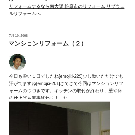
リフォームするなら南大阪 松原市のリフォーム リブウェ
ルリフォームへ
投
7月 10, 2008
稿
マンションリフォーム（２）
日:
今日も暑い１日でしたね[emoji:i-229]少し動いただけでも
汗がでますね[emoji:i-201]さてさて今回はマンションリフ
ォームのつづきです。キッチンの取付が終わり、壁や床
の仕上げも無事終わりました。