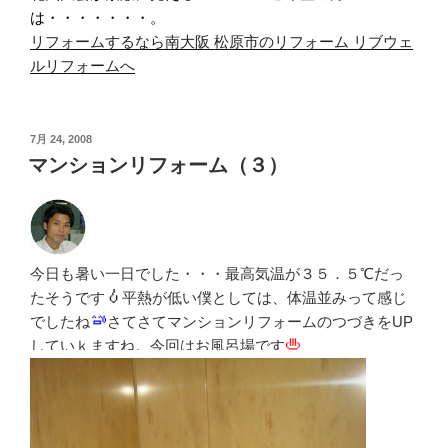
は・・・・・・・。
リフォームするなら南大阪 松原市のリフォーム リブウェ
ルリフォームへ
投
7月 24, 2008
稿
マンションリフォーム（３）
日:
今日も暑い一日でした・・・最高気温が３５．５℃だっ
たそうです
平熱が低い僕としては、体温並みって感じ
でしたね
さてさてマンションリフォームのつづきをUP
していｋますね。今回はお風呂場です