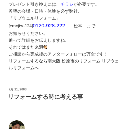
プレゼント引き換えには、
チラシ
が必要です。
希望の会場・日時・体験を必ず弊社、
「リブウェルリフォーム」
0120-928-222
[emoji:v-124]
松本 まで
お知らせください。
追って詳細をお伝えしますね。
それではまた来週
ご相談から完成後のアフターフォローは万全です！
リフォームするなら南大阪 松原市のリフォーム リブウェ
ルリフォームへ
投
7月 11, 2008
稿
リフォームする時に考える事
日: