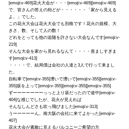
[emoji:v-469]花火大会が・・・[emoji:v-469][emoji:v-469]
で、皆さんの答えの殆どが・・・・・・「家から見える
よ。」でした。
この花火大会は花火大会でも別格です！花火の規模、大
きさ、数、そして人の数！
どれをとっても他の追随を許さない大会なんです[emoji:v-
219]
そんな大会を家から見れるなんて・・・・羨ましすぎま
す[emoji:v-413]
・・・・で、結局僕は会社の人達と3人で行って来まし
た。
自転車で[emoji:v-355]漕いで漕いで[emoji:v-355][emoji:v-
355]坂を上って[emoji:v-355][emoji:v-355][emoji:v-355]
ずーーーーーーーっっと上り坂だったので途中[emoji:v-
404]な感じでしたが、花火が見えれば
そんなしんどさも吹っ飛びました[emoji:v-313]
うーーーーーん。南大阪の会社に来てよかった[emoji:v-
407]
花火大会が素敵に見えるバルコニーご希望の方