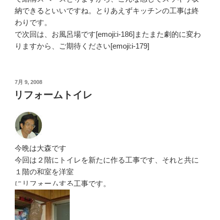
納できるといいですね。とりあえずキッチンの工事は終
わりです。
で次回は、お風呂場です[emoji:i-186]またまた劇的に変わ
りますから、ご期待ください[emoji:i-179]
投
7月 9, 2008
稿
リフォームトイレ
日:
今晩は大森です
今回は２階にトイレを新たに作る工事です、それと共に
１階の和室を洋室
にリフォームする工事です。