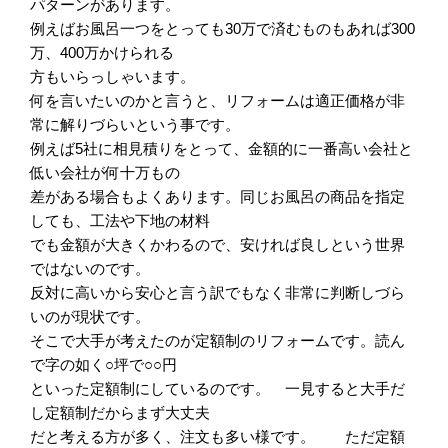
パターンがあります。
例えばお風呂一つをとっても30万で済むものもあれば300
万、400万かけられる
方もいらっしゃいます。
何を言いたいのかと言うと、リフォームは適正価格が非
常に解りづらいという事です。
例えば5社に相見積りをとって、金額的に一番高い会社と
低い会社が何十万もの
差がある場合もよくあります。同じお風呂の商品を指定
しても、工法や下地の材料
でも金額が大きくかわるので、安ければ良しという世界
ではないのです。
反対に高いから安心と言う訳でもなく非常に判断しづら
いのが現状です。
そこで大手が考えたのが定額制のリフォームです。読ん
で字の如く○坪で○○円
といった定額制にしているのです。 一見すると大手だ
し定額制だからまず大丈夫
だと考える方が多く、注文も多い様です。 ただ定額