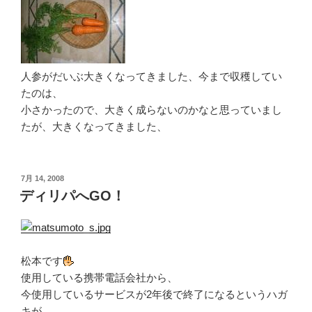
人参がだいぶ大きくなってきました、今まで収穫してい
たのは、
小さかったので、大きく成らないのかなと思っていまし
たが、大きくなってきました、
投
7月 14, 2008
稿
ディリパへGO！
日:
松本です
使用している携帯電話会社から、
今使用しているサービスが2年後で終了になるというハガ
キが