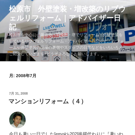
コ
松原市 外壁塗装・増改築のリブウ
ン
ェルリフォーム｜アドバイザー日
テ
ン
記
ツ
松原市を中心に、藤井寺・羽曳野・堺でリフォーム・外壁塗装を
へ
しているリブウェルリフォーム・アドバイザー日記です。 リフォ
ス
ームや外壁塗装の現場の裏側やスタッフの日常などをいろいろと
キ
ご紹介していきます♪どうぞよろしくお願いします。
ッ
プ
月:
2008年7月
投
7月 31, 2008
稿
マンションリフォーム（４）
日:
今日も暑い一日でした[emoji:i-202]挨拶代わりに『暑いね