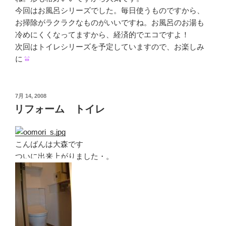
今回はお風呂シリーズでした。毎日使うものですから、
お掃除がラクラクなものがいいですね。お風呂のお湯も
冷めにくくなってますから、経済的でエコですよ！
次回はトイレシリーズを予定していますので、お楽しみ
に
投
7月 14, 2008
稿
リフォーム トイレ
日:
こんばんは大森です
ついに出来上がりました・。