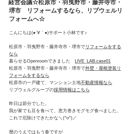
経営会議☆松原市・羽曳野市・藤井寺市・
日:
堺市 リフォームするなら、リブウェルリ
フォームへ☆
こんにちは(●´∀｀●)サポート小林です♪
松原市・羽曳野市・藤井寺市・堺市で
リフォームをする
なら
暮らせるOpenroomできました
LIVE_LAB.case01
松原市・羽曳野市・藤井寺市・堺市で
外壁・屋根塗装リ
フォームをするなら
松原市の一戸建て、マンション土地
不動産情報なら
リブウェルグループの
採用情報はこちら
昨日は節分でした。
我が家でも豆を食べて、恵方巻きモグモグ食べました。
これで厄除けできたかな＼(^o^)／
暦のうえではもう春ですが