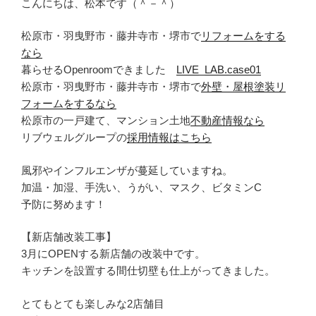
こんにちは、松本です（＾－＾）
松原市・羽曳野市・藤井寺市・堺市で
リフォームをする
なら
暮らせるOpenroomできました
LIVE_LAB.case01
松原市・羽曳野市・藤井寺市・堺市で
外壁・屋根塗装リ
フォームをするなら
松原市の一戸建て、マンション土地
不動産情報なら
リブウェルグループの
採用情報はこちら
風邪やインフルエンザが蔓延していますね。
加温・加湿、手洗い、うがい、マスク、ビタミンC
予防に努めます！
【新店舗改装工事】
3月にOPENする新店舗の改装中です。
キッチンを設置する間仕切壁も仕上がってきました。
とてもとても楽しみな2店舗目