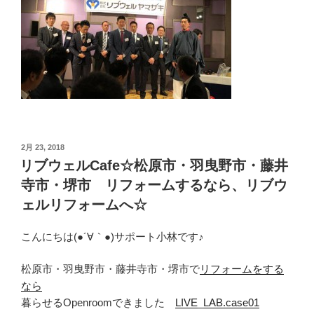
投
2月 23, 2018
稿
リブウェルCafe☆松原市・羽曳野市・藤井
日:
寺市・堺市 リフォームするなら、リブウ
ェルリフォームへ☆
こんにちは(●´∀｀●)サポート小林です♪
松原市・羽曳野市・藤井寺市・堺市で
リフォームをする
なら
暮らせるOpenroomできました
LIVE_LAB.case01