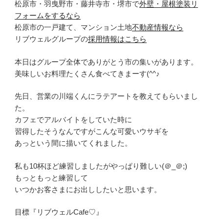
松原市・羽曳野市・藤井寺市・堺市で
外壁・屋根塗装リ
フォームをするなら
松原市の一戸建て、マンション土地
不動産情報なら
リブウェルグループの
採用情報はこちら
本日はグループ全体でありがとう市の集いがあります。
美味しいお料理たくさん食べてきまーす(^^♪
先日、営業の川端くんにラテアートを教えてもらいまし
た。
カフェでアルバイトをしていた時に
習得したそうなんですがこんな可愛いウサギを
あっという間に描いてくれました。
私も10杯ほど練習しましたがやっぱり難しい(＠_＠;)
もっともっと練習して
いつかお客さまにお出ししたいと思います。
目標『リブウェルCafe♡』