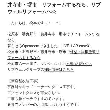
日:
井寺市・堺市 リフォームするなら、リブ
ウェルリフォームへ☆
こんにちは、松本です（＾－＾）
松原市・羽曳野市・藤井寺市・堺市で
リフォームをする
なら
暮らせるOpenroomできました
LIVE_LAB.case01
松原市・羽曳野市・藤井寺市・堺市で
外壁・屋根塗装リ
フォームをするなら
松原市の一戸建て、マンション土地
不動産情報なら
リブウェルグループの
採用情報はこちら
【新店舗改装工事】
事務所やキッズコーナーのクロス工事中。
アクセントクロスが可愛らしい♪
工事も急ピッチですすめています。
藤井寺メンバーのお引越しももうすぐです。