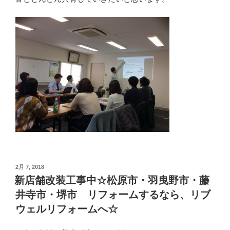
投
2月 7, 2018
稿
新店舗改装工事中☆松原市・羽曳野市・藤
日:
井寺市・堺市 リフォームするなら、リブ
ウェルリフォームへ☆