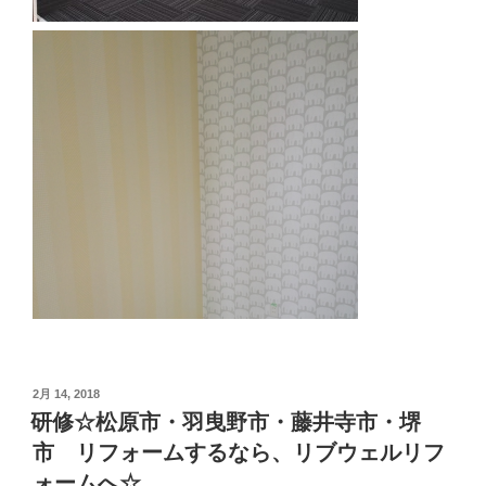
投
2月 14, 2018
稿
研修☆松原市・羽曳野市・藤井寺市・堺
日:
市 リフォームするなら、リブウェルリフ
ォームへ☆