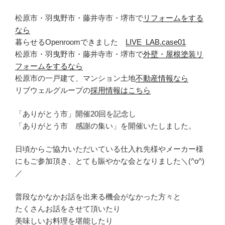
松原市・羽曳野市・藤井寺市・堺市で
リフォームをする
なら
暮らせるOpenroomできました
LIVE_LAB.case01
松原市・羽曳野市・藤井寺市・堺市で
外壁・屋根塗装リ
フォームをするなら
松原市の一戸建て、マンション土地
不動産情報なら
リブウェルグループの
採用情報はこちら
「ありがとう市」開催20回を記念し
「ありがとう市 感謝の集い」を開催いたしました。
日頃からご協力いただいている仕入れ先様やメーカー様
にもご参加頂き、とても賑やかな会となりました＼(^o^)
／
普段なかなかお話を出来る機会がなかった方々と
たくさんお話をさせて頂いたり
美味しいお料理を堪能したり