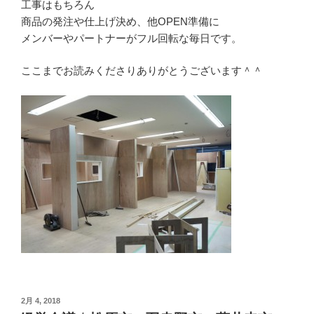
工事はもちろん
商品の発注や仕上げ決め、他OPEN準備に
メンバーやパートナーがフル回転な毎日です。
ここまでお読みくださりありがとうございます＾＾
投
2月 4, 2018
稿