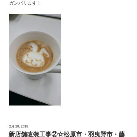
ガンバリます！
投
2月 20, 2018
稿
新店舗改装工事②☆松原市・羽曳野市・藤