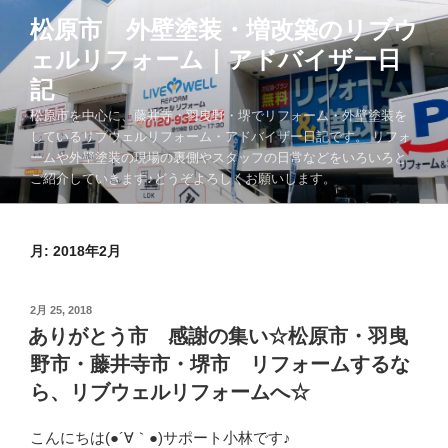
コ
松原市 外壁塗装・増改築のリブウ
ン
ェルリフォーム｜アドバイザー日
テ
ン
記
ツ
松原市を中心に、藤井寺・羽曳野・堺でリフォーム・外壁塗装を
へ
しているリブウェルリフォーム・アドバイザー日記です。 リフォ
ス
ームや外壁塗装の現場の裏側やスタッフの日常などをいろいろと
キ
ご紹介していきます♪どうぞよろしくお願いします。
ッ
プ
月:
2018年2月
投
2月 25, 2018
稿
ありがとう市 感謝の集い☆松原市・羽曳
日:
野市・藤井寺市・堺市 リフォームするな
ら、リブウェルリフォームへ☆
こんにちは(●´∀｀●)サポート小林です♪