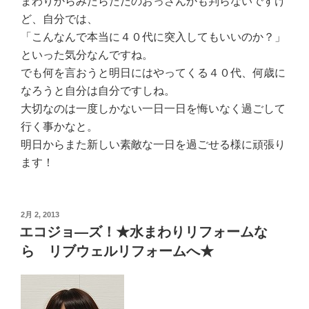
まわりからみたらただのおっさんかも判らないですけ
ど、自分では、
「こんなんで本当に４０代に突入してもいいのか？」
といった気分なんですね。
でも何を言おうと明日にはやってくる４０代、何歳に
なろうと自分は自分ですしね。
大切なのは一度しかない一日一日を悔いなく過ごして
行く事かなと。
明日からまた新しい素敵な一日を過ごせる様に頑張り
ます！
投
2月 2, 2013
稿
エコジョ—ズ！★水まわりリフォームな
日:
ら リブウェルリフォームへ★