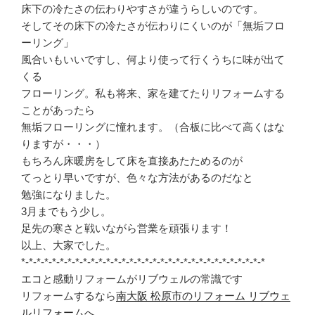
床下の冷たさの伝わりやすさが違うらしいのです。
そしてその床下の冷たさが伝わりにくいのが「無垢フロ
ーリング」
風合いもいいですし、何より使って行くうちに味が出て
くる
フローリング。私も将来、家を建てたりリフォームする
ことがあったら
無垢フローリングに憧れます。（合板に比べて高くはな
りますが・・・）
もちろん床暖房をして床を直接あたためるのが
てっとり早いですが、色々な方法があるのだなと
勉強になりました。
3月までもう少し。
足先の寒さと戦いながら営業を頑張ります！
以上、大家でした。
*-*-*-*-*-*-*-*-*-*-*-*-*-*-*-*-*-*-*-*-*-*-*-*-*-*-*-*-*-*-*-*
エコと感動リフォームがリブウェルの常識です
リフォームするなら
南大阪 松原市のリフォーム リブウェ
ルリフォームへ