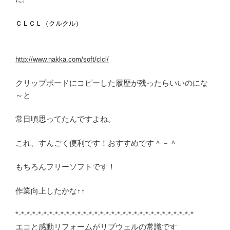
ＣＬＣＬ（クルクル）
http://www.nakka.com/soft/clcl/
クリップボードにコピーした履歴が残ったらいいのにな
～と
常日頃思ってたんですよね。
これ、すんごく便利です！おすすめです＾－＾
もちろんフリーソフトです！
作業向上したかな↑↑
*-*-*-*-*-*-*-*-*-*-*-*-*-*-*-*-*-*-*-*-*-*-*-*-*-*-*-*-*-*-*-*
エコと感動リフォームがリブウェルの常識です