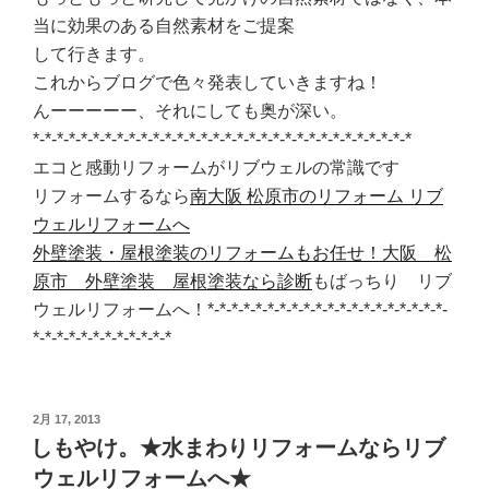
当に効果のある自然素材をご提案
して行きます。
これからブログで色々発表していきますね！
んーーーーー、それにしても奥が深い。
*-*-*-*-*-*-*-*-*-*-*-*-*-*-*-*-*-*-*-*-*-*-*-*-*-*-*-*-*-*-*-*
エコと感動リフォームがリブウェルの常識です
リフォームするなら
南大阪 松原市のリフォーム リブ
ウェルリフォームへ
外壁塗装・屋根塗装のリフォームもお任せ！大阪 松
原市 外壁塗装 屋根塗装なら診断
もばっちり リブ
ウェルリフォームへ！*-*-*-*-*-*-*-*-*-*-*-*-*-*-*-*-*-*-*-*-
*-*-*-*-*-*-*-*-*-*-*-*
投
2月 17, 2013
稿
しもやけ。★水まわりリフォームならリブ
日:
ウェルリフォームへ★