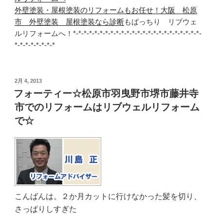
外壁塗装・屋根塗装のリフォームもお任せ！大阪 松原
市 外壁塗装 屋根塗装なら診断
もばっちり リブウェ
ルリフォームへ！*-*-*-*-*-*-*-*-*-*-*-*-*-*-*-*-*-*-*-*-*-*-*-*-
*-*-*-*-*-*-*-*
投
2月 4, 2013
稿
フォーティー☆松原市羽曳野市堺市藤井寺
日:
市でのリフォームはリブウェルリフォーム
で☆
こんばんは。２か月カットに行けなかった髪を切り、
さっぱりしすぎた