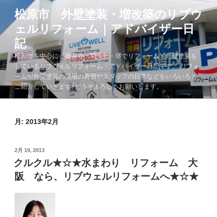
コ
松原市 外壁塗装・増改築のリブウ
ン
ェルリフォーム｜アドバイザー日
テ
ン
記
ツ
松原市を中心に、藤井寺・羽曳野・堺でリフォーム・外壁塗装を
へ
しているリブウェルリフォーム・アドバイザー日記です。 リフォ
ス
ームや外壁塗装の現場の裏側やスタッフの日常などをいろいろと
キ
ご紹介していきます♪どうぞよろしくお願いします。
ッ
プ
月:
2013年2月
投
2月 19, 2013
稿
クルクル★☆★水まわり リフォーム 大
日:
阪 なら、リブウェルリフォームへ★☆★