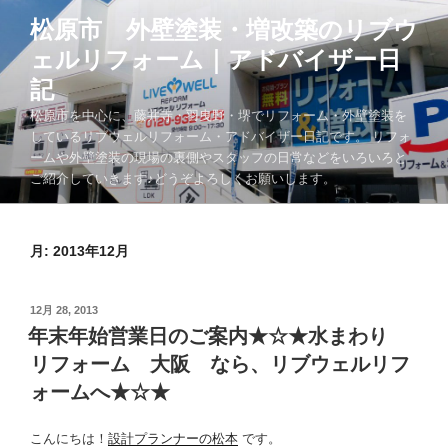
コ
松原市 外壁塗装・増改築のリブウ
ン
ェルリフォーム｜アドバイザー日
テ
ン
記
ツ
松原市を中心に、藤井寺・羽曳野・堺でリフォーム・外壁塗装を
へ
しているリブウェルリフォーム・アドバイザー日記です。 リフォ
ス
ームや外壁塗装の現場の裏側やスタッフの日常などをいろいろと
キ
ご紹介していきます♪どうぞよろしくお願いします。
ッ
プ
月:
2013年12月
投
12月 28, 2013
稿
年末年始営業日のご案内★☆★水まわり
日:
リフォーム 大阪 なら、リブウェルリフ
ォームへ★☆★
こんにちは！
設計プランナーの松本
です。