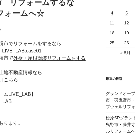
市 リフォームするな
フォームへ☆
4
5
11
12
）
18
19
25
26
堺市で
リフォームをするなら
た
LIVE_LAB.case01
« 8月
堺市で
外壁・屋根塗装リフォームをする
土地
不動産情報なら
最近の投稿
はこちら
グランドオープ
LIVE_LAB】
市・羽曳野市
LAB
ブウェルリフ
松原SRグラン
おります。
曳野市・藤井
ルリフォーム