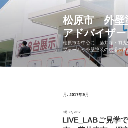
コ
ン
テ
松原市 外壁
ン
アドバイザー
ツ
へ
松原市を中心に、藤井寺・羽曳
ス
フォームや外壁塗装の現場の裏
キ
ッ
プ
月:
2017年9月
投
9月 27, 2017
稿
LIVE_LABご見
日: