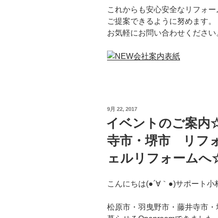
これからも安心安全なリフォー
ご提案できるように努めます。
お気軽にお問い合わせください
投
9月 22, 2017
稿
イベントのご案内
日:
寺市・堺市 リフ
ェルリフォームへ
こんにちは(●´∀｀●)サポート小
松原市・羽曳野市・藤井寺市・