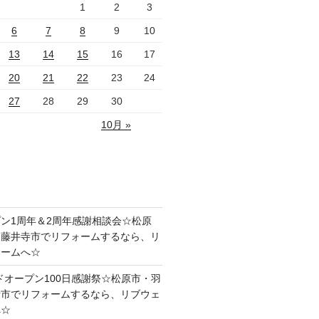
1
2
3
6
7
8
9
10
13
14
15
16
17
20
21
22
23
24
27
28
29
30
10月 »
ン1周年＆2周年感謝相談会☆松原
・藤井寺市でリフォームするなら、リ
ォームへ☆
ドオープン100日感謝祭☆松原市・羽
寺市でリフォームするなら、リブウェ
へ☆