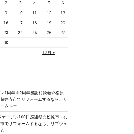
2
3
4
5
6
9
10
11
12
13
16
17
18
19
20
23
24
25
26
27
30
12月 »
ン1周年＆2周年感謝相談会☆松原
・藤井寺市でリフォームするなら、リ
ォームへ☆
ドオープン100日感謝祭☆松原市・羽
寺市でリフォームするなら、リブウェ
へ☆