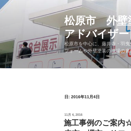
コ
ン
テ
松原市 外壁
ン
アドバイザー
ツ
へ
松原市を中心に、藤井寺・羽曳
ス
フォームや外壁塗装の現場の裏
キ
ッ
プ
日:
2016年11月4日
投
11月 4, 2016
稿
施工事例のご案内
日: