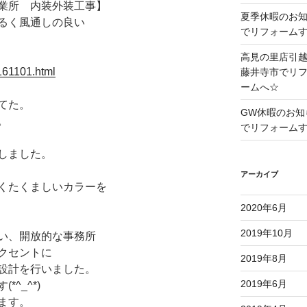
業所 内装外装工事】
夏季休暇のお
るく風通しの良い
でリフォーム
高見の里店引
_161101.html
藤井寺市でリ
ームへ☆
てた。
GW休暇のお知
。
でリフォーム
しました。
アーカイブ
くたくましいカラーを
2020年6月
2019年10月
い、開放的な事務所
クセントに
2019年8月
設計を行いました。
2019年6月
^_^*)
ます。