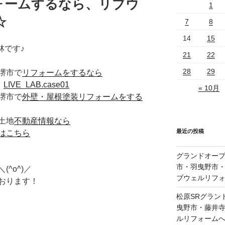
ォームするなら、リブウ
1
☆
7
8
14
15
林です♪
21
22
28
29
堺市で
リフォームをするなら
た
LIVE_LAB.case01
« 10月
堺市で
外壁・屋根塗装リフォームをする
土地
不動産情報なら
最近の投稿
はこちら
グランドオープ
市・羽曳野市
^o^)／
ブウェルリフ
おります！
松原SRグラン
曳野市・藤井
ルリフォーム