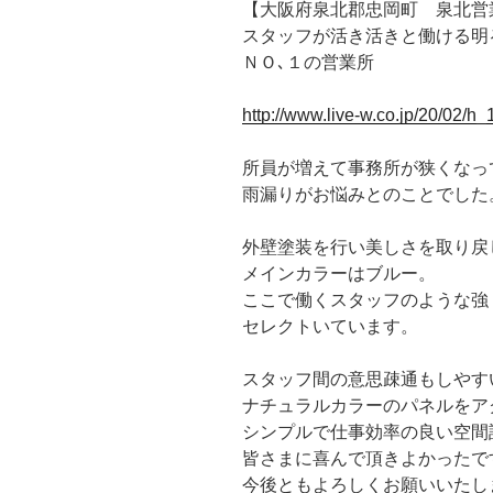
【大阪府泉北郡忠岡町 泉北営
スタッフが活き活きと働ける明
ＮＯ､１の営業所
http://www.live-w.co.jp/20/02/h
所員が増えて事務所が狭くなっ
雨漏りがお悩みとのことでした
外壁塗装を行い美しさを取り戻
メインカラーはブルー。
ここで働くスタッフのような強
セレクトいています。
スタッフ間の意思疎通もしやす
ナチュラルカラーのパネルをア
シンプルで仕事効率の良い空間
皆さまに喜んで頂きよかったです(*
今後ともよろしくお願いいたし