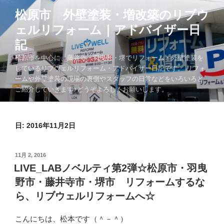
コ
松原市 外壁塗装・増改築のリブウ
ン
ェルリフォーム｜アドバイザー日
テ
ン
記
ツ
松原市を中心に、藤井寺・羽曳野・堺でリフォーム・外壁塗装を
へ
しているリブウェルリフォーム・アドバイザー日記です。 リフォ
ス
ームや外壁塗装の現場の裏側やスタッフの日常などをいろいろと
キ
ご紹介していきます♪どうぞよろしくお願いします。
ッ
プ
日:
2016年11月2日
投
11月 2, 2016
稿
LIVE_LABノベルティ第2弾☆松原市・羽曳
日:
野市・藤井寺市・堺市 リフォームするな
ら、リブウェルリフォームへ☆
こんにちは、松本です（＾－＾）