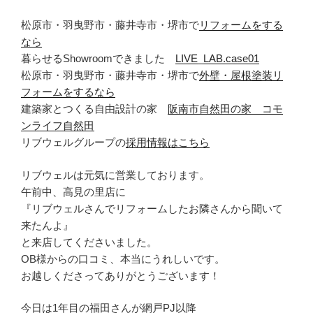
松原市・羽曳野市・藤井寺市・堺市で
リフォームをする
なら
暮らせるShowroomできました
LIVE_LAB.case01
松原市・羽曳野市・藤井寺市・堺市で
外壁・屋根塗装リ
フォームをするなら
建築家とつくる自由設計の家
阪南市自然田の家 コモ
ンライフ自然田
リブウェルグループの
採用情報はこちら
リブウェルは元気に営業しております。
午前中、高見の里店に
『リブウェルさんでリフォームしたお隣さんから聞いて
来たんよ』
と来店してくださいました。
OB様からの口コミ、本当にうれしいです。
お越しくださってありがとうございます！
今日は1年目の福田さんが網戸PJ以降