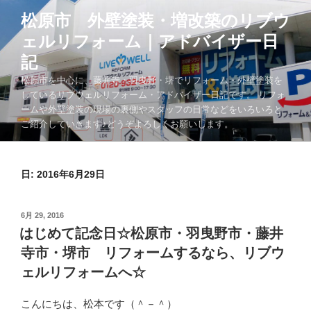
コ
松原市 外壁塗装・増改築のリブウ
ン
ェルリフォーム｜アドバイザー日
テ
ン
記
ツ
松原市を中心に、藤井寺・羽曳野・堺でリフォーム・外壁塗装を
へ
しているリブウェルリフォーム・アドバイザー日記です。 リフォ
ス
ームや外壁塗装の現場の裏側やスタッフの日常などをいろいろと
キ
ご紹介していきます♪どうぞよろしくお願いします。
ッ
プ
日:
2016年6月29日
投
6月 29, 2016
稿
はじめて記念日☆松原市・羽曳野市・藤井
日:
寺市・堺市 リフォームするなら、リブウ
ェルリフォームへ☆
こんにちは、松本です（＾－＾）