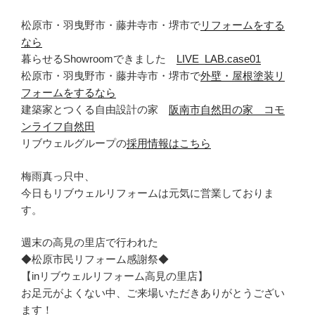
松原市・羽曳野市・藤井寺市・堺市で
リフォームをする
なら
暮らせるShowroomできました
LIVE_LAB.case01
松原市・羽曳野市・藤井寺市・堺市で
外壁・屋根塗装リ
フォームをするなら
建築家とつくる自由設計の家
阪南市自然田の家 コモ
ンライフ自然田
リブウェルグループの
採用情報はこちら
梅雨真っ只中、
今日もリブウェルリフォームは元気に営業しておりま
す。
週末の高見の里店で行われた
◆松原市民リフォーム感謝祭◆
【inリブウェルリフォーム高見の里店】
お足元がよくない中、ご来場いただきありがとうござい
ます！