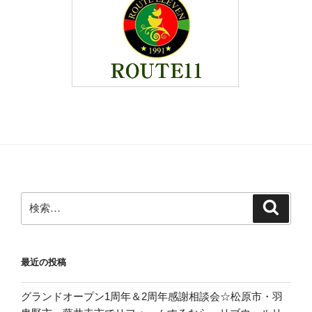
検
検
索
索:
最近の投稿
グランドオープン1周年＆2周年感謝相談会☆松原市・羽