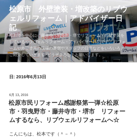
コ
松原市 外壁塗装・増改築のリブウ
ン
ェルリフォーム｜アドバイザー日
テ
ン
記
ツ
松原市を中心に、藤井寺・羽曳野・堺でリフォーム・外壁塗装を
へ
しているリブウェルリフォーム・アドバイザー日記です。 リフォ
ス
ームや外壁塗装の現場の裏側やスタッフの日常などをいろいろと
キ
ご紹介していきます♪どうぞよろしくお願いします。
ッ
プ
日:
2016年6月13日
投
6月 13, 2016
稿
松原市民リフォーム感謝祭第一弾☆松原
日:
市・羽曳野市・藤井寺市・堺市 リフォー
ムするなら、リブウェルリフォームへ☆
こんにちは、松本です（＾－＾）