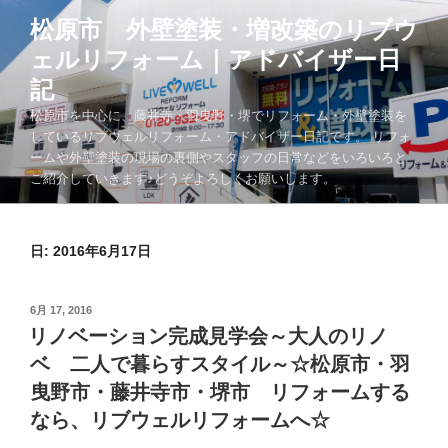
コ
松原市 外壁塗装・増改築のリブウ
ン
ェルリフォーム｜アドバイザー日
テ
ン
記
ツ
松原市を中心に、藤井寺・羽曳野・堺でリフォーム・外壁塗装を
へ
しているリブウェルリフォーム・アドバイザー日記です。 リフォ
ス
ームや外壁塗装の現場の裏側やスタッフの日常などをいろいろと
キ
ご紹介していきます♪どうぞよろしくお願いします。
ッ
プ
日:
2016年6月17日
投
6月 17, 2016
稿
リノベーション完成見学会～大人のリノ
日:
ベ 二人で暮らすスタイル～☆松原市・羽
曳野市・藤井寺市・堺市 リフォームする
なら、リブウェルリフォームへ☆