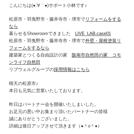
こんにちは(●´∀｀●)サポート小林です♪
松原市・羽曳野市・藤井寺市・堺市で
リフォームをする
なら
暮らせるShowroomできました
LIVE_LAB.case01
松原市・羽曳野市・藤井寺市・堺市で
外壁・屋根塗装リ
フォームをするなら
建築家とつくる自由設計の家
阪南市自然田の家 コモ
ンライフ自然田
リブウェルグループの
採用情報はこちら
晴天の松原市♪
本日も元気に営業いたしております。
昨日はパートナー会を開催いたしまいした。
お足元の悪い中お集まり頂いたパートナーの皆様
誠にありがとうございました。
詳細は後日アップさせて頂きます（●＾o＾●）