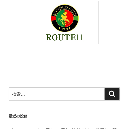
検
検
索
索:
最近の投稿