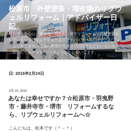
コ
松原市 外壁塗装・増改築のリブウ
ン
ェルリフォーム｜アドバイザー日
テ
ン
記
ツ
松原市を中心に、藤井寺・羽曳野・堺でリフォーム・外壁塗装を
へ
しているリブウェルリフォーム・アドバイザー日記です。 リフォ
ス
ームや外壁塗装の現場の裏側やスタッフの日常などをいろいろと
キ
ご紹介していきます♪どうぞよろしくお願いします。
ッ
プ
日:
2016年2月24日
投
2月 24, 2016
稿
あなたは幸せですか？☆松原市・羽曳野
日:
市・藤井寺市・堺市 リフォームするな
ら、リブウェルリフォームへ☆
こんにちは、松本です（＾－＾）