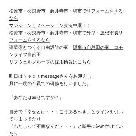
松原市・羽曳野市・藤井寺市・堺市で
リフォームをする
なら
マンションリノベーション
実況中継！！
松原市・羽曳野市・藤井寺市・堺市で
外壁・屋根塗装リ
フォームをするなら
建築家とつくる自由設計の家
阪南市自然田の家 コモ
ンライフ自然田
リブウェルグループの
採用情報はこちら
昨日はＮｅｘｔmessageさんをお迎えし
月に一度の全員での研修を行いました。
『あなたは幸せですか？』
自分で『幸せとは・・・こうあるべき』とラインを引い
てしまってたり
『わたしって不幸なんだ・・・』と勝手に決め付けてい
たり