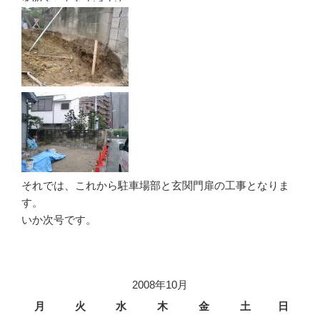
それでは、これから駐車場部と玄関門扉の工事となりま
す。
いか次号です。
2008年10月
月
火
水
木
金
土
日