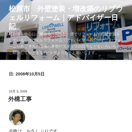
コ
松原市 外壁塗装・増改築のリブウ
ン
ェルリフォーム｜アドバイザー日
テ
ン
記
ツ
松原市を中心に、藤井寺・羽曳野・堺でリフォーム・外壁塗装を
へ
しているリブウェルリフォーム・アドバイザー日記です。 リフォ
ス
ームや外壁塗装の現場の裏側やスタッフの日常などをいろいろと
キ
ご紹介していきます♪どうぞよろしくお願いします。
ッ
プ
日:
2008年10月5日
投
10月 5, 2008
稿
外構工事
日:
今晩は、お久しぶりです、