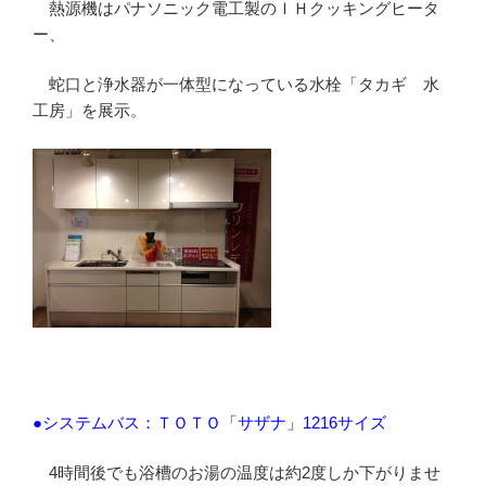
熱源機はパナソニック電工製のＩＨクッキングヒータ
ー、
蛇口と浄水器が一体型になっている水栓「タカギ 水
工房」を展示。
●システムバス：ＴＯＴＯ「サザナ」1216サイズ
4時間後でも浴槽のお湯の温度は約2度しか下がりませ