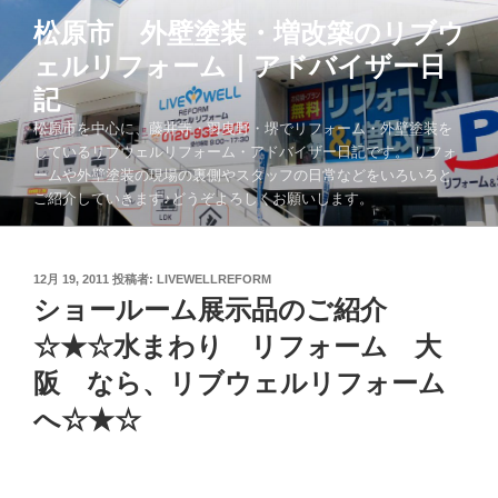
コ
松原市 外壁塗装・増改築のリブウ
ン
ェルリフォーム｜アドバイザー日
テ
ン
記
ツ
松原市を中心に、藤井寺・羽曳野・堺でリフォーム・外壁塗装を
へ
しているリブウェルリフォーム・アドバイザー日記です。 リフォ
ス
ームや外壁塗装の現場の裏側やスタッフの日常などをいろいろと
キ
ご紹介していきます♪どうぞよろしくお願いします。
ッ
プ
投
12月 19, 2011
投稿者:
LIVEWELLREFORM
稿
ショールーム展示品のご紹介
日:
☆★☆水まわり リフォーム 大
阪 なら、リブウェルリフォーム
へ☆★☆