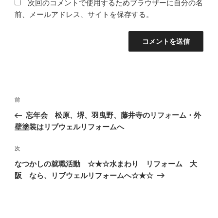
次回のコメントで使用するためブラウザーに自分の名
前、メールアドレス、サイトを保存する。
投
前
前
稿
の
忘年会 松原、堺、羽曳野、藤井寺のリフォーム・外
ナ
投
壁塗装はリブウェルリフォームへ
ビ
稿
ゲ
次
次
の
ー
なつかしの就職活動 ☆★☆水まわり リフォーム 大
投
シ
阪 なら、リブウェルリフォームへ☆★☆
稿
ョ
ン