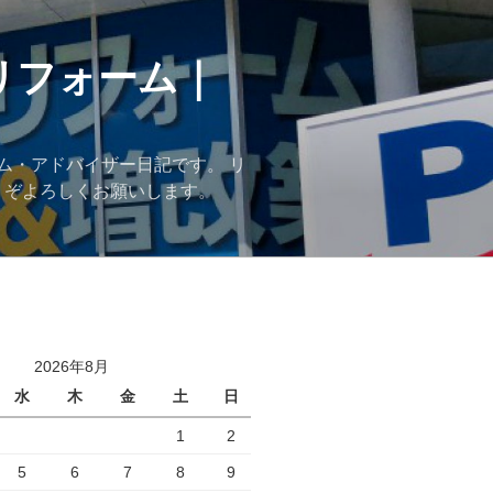
リフォーム｜
ム・アドバイザー日記です。 リ
うぞよろしくお願いします。
2026年8月
水
木
金
土
日
1
2
5
6
7
8
9