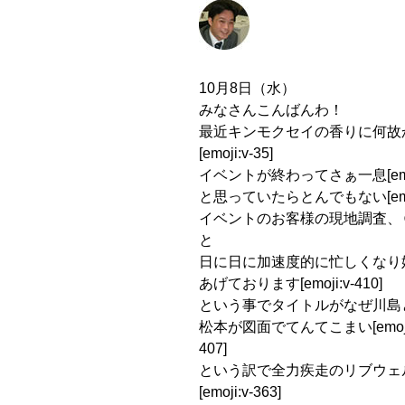
10月8日（水）
みなさんこんばんわ！
最近キンモクセイの香りに何故
[emoji:v-35]
イベントが終わってさぁ一息[emoji
と思っていたらとんでもない[emoji
イベントのお客様の現地調査、
と
日に日に加速度的に忙しくなり嬉しい
あげております[emoji:v-410]
という事でタイトルがなぜ川島
松本が図面でてんてこまい[emoji:
407]
という訳で全力疾走のリブウェ
[emoji:v-363]