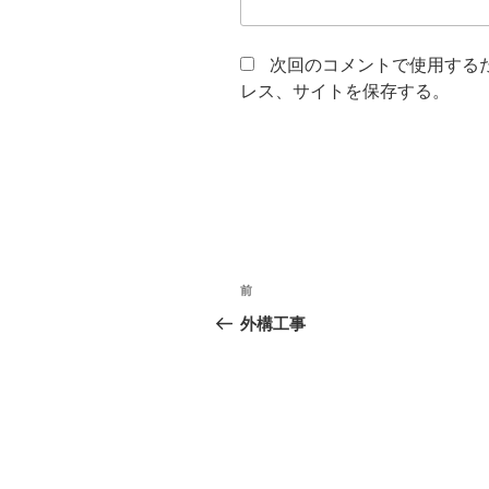
次回のコメントで使用する
レス、サイトを保存する。
投
前
前
稿
の
外構工事
投
ナ
稿
ビ
ゲ
ー