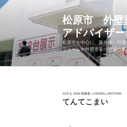
コ
ン
テ
松原市 外壁
ン
アドバイザー
ツ
へ
松原市を中心に、藤井寺・羽曳
ス
フォームや外壁塗装の現場の裏
キ
ッ
プ
投
10月 8, 2008
投稿者:
LIVEWELLREFORM
稿
てんてこまい
日: