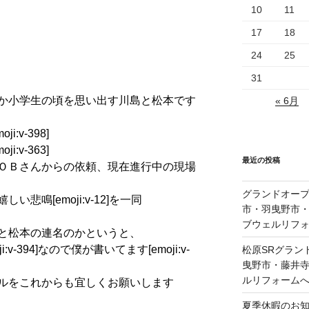
10
11
17
18
24
25
31
か小学生の頃を思い出す川島と松本です
« 6月
:v-398]
:v-363]
最近の投稿
ＯＢさんからの依頼、現在進行中の現場
グランドオープ
悲鳴[emoji:v-12]を一同
市・羽曳野市
ブウェルリフ
と松本の連名のかというと、
v-394]なので僕が書いてます[emoji:v-
松原SRグラン
曳野市・藤井
ルリフォーム
ルをこれからも宜しくお願いします
夏季休暇のお