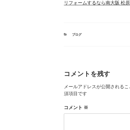
リフォームするなら南大阪 松
カ
ブログ
テ
ゴ
リ
ー
コメントを残す
メールアドレスが公開されるこ
須項目です
コメント
※