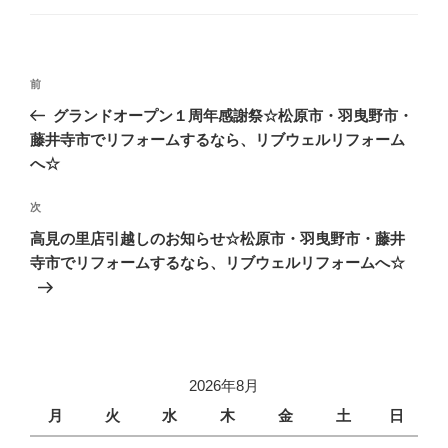
ゴ
リ
ー
投
前
前
稿
の
グランドオープン１周年感謝祭☆松原市・羽曳野市・
ナ
投
藤井寺市でリフォームするなら、リブウェルリフォーム
ビ
稿
へ☆
ゲ
次
次
ー
の
シ
高見の里店引越しのお知らせ☆松原市・羽曳野市・藤井
投
寺市でリフォームするなら、リブウェルリフォームへ☆
ョ
稿
ン
2026年8月
月
火
水
木
金
土
日