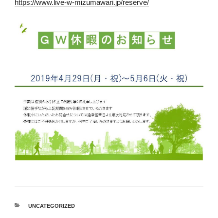
https://www.live-w-mizumawari.jp/reserve/
カ
UNCATEGORIZED
テ