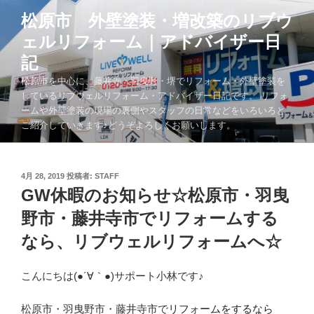
コ
松原市 外壁塗装・増改築のリブウ
ン
ェルリフォーム｜アドバイザー日
テ
ン
記
ツ
松原市を中心に、藤井寺・羽曳野・堺でリフォーム・外壁塗装を
へ
しているリブウェルリフォーム・アドバイザー日記です。 リフォ
ス
ームや外壁塗装の現場の裏側やスタッフの日常などをいろいろと
キ
ご紹介していきます♪どうぞよろしくお願いします。
ッ
プ
投
4月 28, 2019
投稿者:
STAFF
稿
GW休暇のお知らせ☆松原市・羽曳
日:
野市・藤井寺市でリフォームする
なら、リブウェルリフォームへ☆
こんにちは(●´∀｀●)サポート小林です♪
松原市・羽曳野市・藤井寺市で
リフォームをするなら